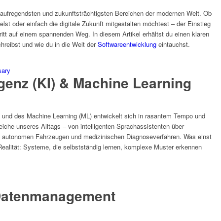
 aufregendsten und zukunftsträchtigsten Bereichen der modernen Welt. Ob
lst oder einfach die digitale Zukunft mitgestalten möchtest – der Einstieg
ritt auf einem spannenden Weg. In diesem Artikel erhältst du einen klaren
hreibst und wie du in die Welt der
Softwareentwicklung
eintauchst.
sary
igenz (KI) & Machine Learning
KI) und des Machine Learning (ML) entwickelt sich in rasantem Tempo und
reiche unseres Alltags – von intelligenten Sprachassistenten über
zu autonomen Fahrzeugen und medizinischen Diagnoseverfahren. Was einst
e Realität: Systeme, die selbstständig lernen, komplexe Muster erkennen
Datenmanagement