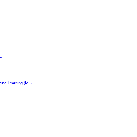
nt
hine Learning (ML)