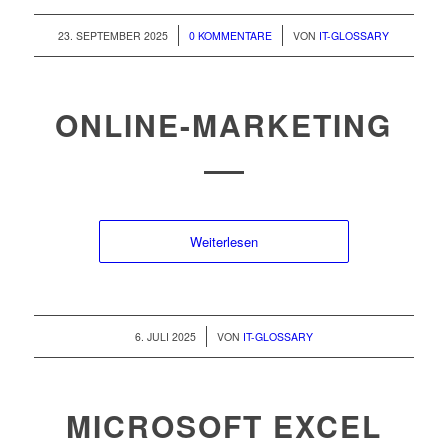
/
/
23. SEPTEMBER 2025
0 KOMMENTARE
VON
IT-GLOSSARY
ONLINE-MARKETING
Weiterlesen
/
6. JULI 2025
VON
IT-GLOSSARY
MICROSOFT EXCEL