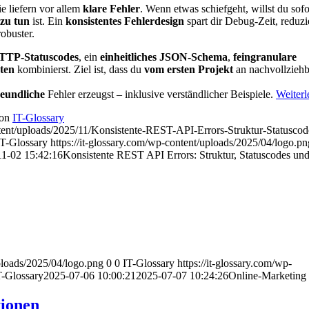
ie liefern vor allem
klare Fehler
. Wenn etwas schiefgeht, willst du sof
 zu tun
ist. Ein
konsistentes Fehlerdesign
spart dir Debug-Zeit, reduzi
obuster.
TTP-Statuscodes
, ein
einheitliches JSON-Schema
,
feingranulare
ten
kombinierst. Ziel ist, dass du
vom ersten Projekt
an nachvollziehb
eundliche
Fehler erzeugst – inklusive verständlicher Beispiele.
Weiterl
on
IT-Glossary
tent/uploads/2025/11/Konsistente-REST-API-Errors-Struktur-Statuscod
IT-Glossary
https://it-glossary.com/wp-content/uploads/2025/04/logo.pn
1-02 15:42:16
Konsistente REST API Errors: Struktur, Statuscodes un
uploads/2025/04/logo.png
0
0
IT-Glossary
https://it-glossary.com/wp-
T-Glossary
2025-07-06 10:00:21
2025-07-07 10:24:26
Online-Marketing
tionen