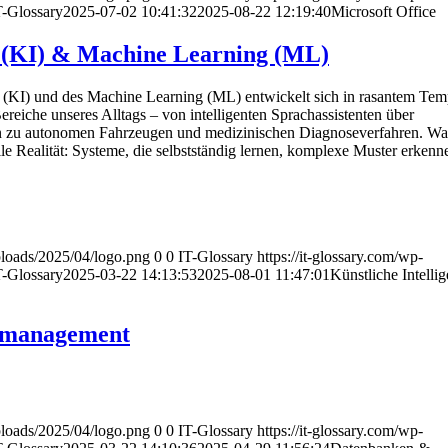
T-Glossary
2025-07-02 10:41:32
2025-08-22 12:19:40
Microsoft Office
z (KI) & Machine Learning (ML)
nz (KI) und des Machine Learning (ML) entwickelt sich in rasantem Te
Bereiche unseres Alltags – von intelligenten Sprachassistenten über
in zu autonomen Fahrzeugen und medizinischen Diagnoseverfahren. Was
weile Realität: Systeme, die selbstständig lernen, komplexe Muster erken
uploads/2025/04/logo.png
0
0
IT-Glossary
https://it-glossary.com/wp-
T-Glossary
2025-03-22 14:13:53
2025-08-01 11:47:01
Künstliche Intelli
nmanagement
uploads/2025/04/logo.png
0
0
IT-Glossary
https://it-glossary.com/wp-