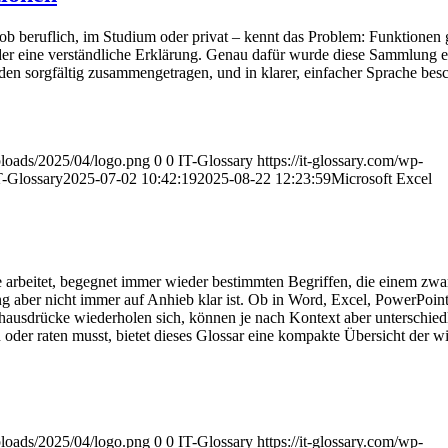
ob beruflich, im Studium oder privat – kennt das Problem: Funktionen g
oder eine verständliche Erklärung. Genau dafür wurde diese Sammlung ers
n sorgfältig zusammengetragen, und in klarer, einfacher Sprache besc
uploads/2025/04/logo.png
0
0
IT-Glossary
https://it-glossary.com/wp-
T-Glossary
2025-07-02 10:42:19
2025-08-22 12:23:59
Microsoft Excel
 arbeitet, begegnet immer wieder bestimmten Begriffen, die einem zwar
aber nicht immer auf Anhieb klar ist. Ob in Word, Excel, PowerPoint
hausdrücke wiederholen sich, können je nach Kontext aber unterschied
oder raten musst, bietet dieses Glossar eine kompakte Übersicht der wi
uploads/2025/04/logo.png
0
0
IT-Glossary
https://it-glossary.com/wp-