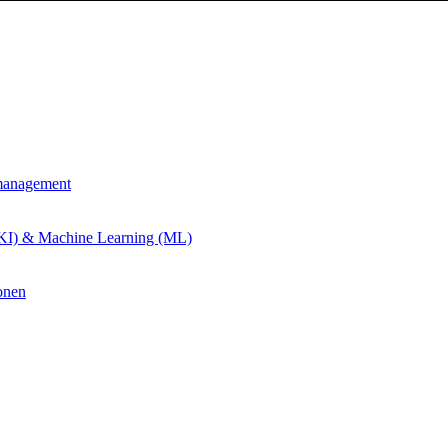
management
 (KI) & Machine Learning (ML)
onen