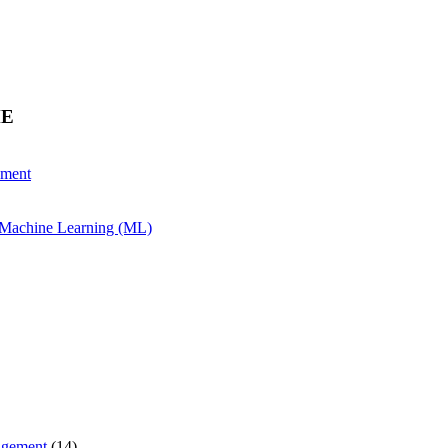
HE
ement
& Machine Learning (ML)
agement
(14)