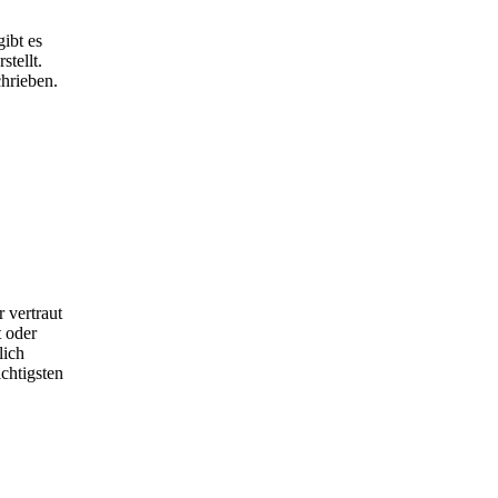
ibt es
tellt.
hrieben.
 vertraut
 oder
lich
chtigsten