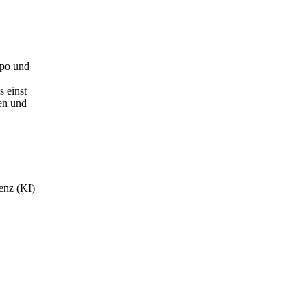
mpo und
 einst
nen und
genz (KI)