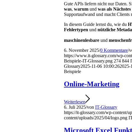
Gute APIs liefern nicht nur Daten. S
was
,
warum
und
was als Nächstes
Supportaufwand und macht Clients r
In diesem Guide lernst du, wie du
H
Fehlertypen
und
nützliche Metada
maschinenlesbare
und
menschenfr
6. November 2025
/
0 Kommentare
/
v
https://www.it-glossary.com/wp-con
Beispiele-IT-Glossary.png
274
844
Glossary
2025-11-06 10:00:26
2025-1
Beispiele
Online-Marketing
Weiterlesen
6. Juli 2025
/
von
IT-Glossary
https://it-glossary.com/wp-content/
content/uploads/2025/04/logo.png
I
Microsoft Excel Funk