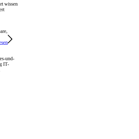
ort wissen
ert
are,
esen
es-und-
g
IT-
d