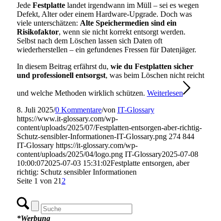
Jede
Festplatte
landet irgendwann im Müll – sei es wegen
Defekt, Alter oder einem Hardware-Upgrade. Doch was
viele unterschätzen:
Alte Speichermedien sind ein
Risikofaktor
, wenn sie nicht korrekt entsorgt werden.
Selbst nach dem Löschen lassen sich Daten oft
wiederherstellen – ein gefundenes Fressen für Datenjäger.
In diesem Beitrag erfährst du,
wie du Festplatten sicher
und professionell entsorgst
, was beim Löschen nicht reicht
und welche Methoden wirklich schützen.
Weiterlesen
8. Juli 2025
/
0 Kommentare
/
von
IT-Glossary
https://www.it-glossary.com/wp-
content/uploads/2025/07/Festplatten-entsorgen-aber-richtig-
Schutz-sensibler-Informationen-IT-Glossary.png
274
844
IT-Glossary
https://it-glossary.com/wp-
content/uploads/2025/04/logo.png
IT-Glossary
2025-07-08
10:00:07
2025-07-03 15:31:02
Festplatte entsorgen, aber
richtig: Schutz sensibler Informationen
Seite 1 von 2
1
2
*Werbung