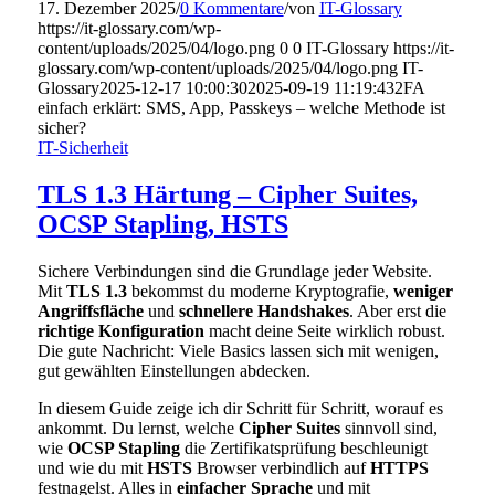
17. Dezember 2025
/
0 Kommentare
/
von
IT-Glossary
https://it-glossary.com/wp-
content/uploads/2025/04/logo.png
0
0
IT-Glossary
https://it-
glossary.com/wp-content/uploads/2025/04/logo.png
IT-
Glossary
2025-12-17 10:00:30
2025-09-19 11:19:43
2FA
einfach erklärt: SMS, App, Passkeys – welche Methode ist
sicher?
IT-Sicherheit
TLS 1.3 Härtung – Cipher Suites,
OCSP Stapling, HSTS
Sichere Verbindungen sind die Grundlage jeder Website.
Mit
TLS 1.3
bekommst du moderne Kryptografie,
weniger
Angriffsfläche
und
schnellere Handshakes
. Aber erst die
richtige Konfiguration
macht deine Seite wirklich robust.
Die gute Nachricht: Viele Basics lassen sich mit wenigen,
gut gewählten Einstellungen abdecken.
In diesem Guide zeige ich dir Schritt für Schritt, worauf es
ankommt. Du lernst, welche
Cipher Suites
sinnvoll sind,
wie
OCSP Stapling
die Zertifikatsprüfung beschleunigt
und wie du mit
HSTS
Browser verbindlich auf
HTTPS
festnagelst. Alles in
einfacher Sprache
und mit