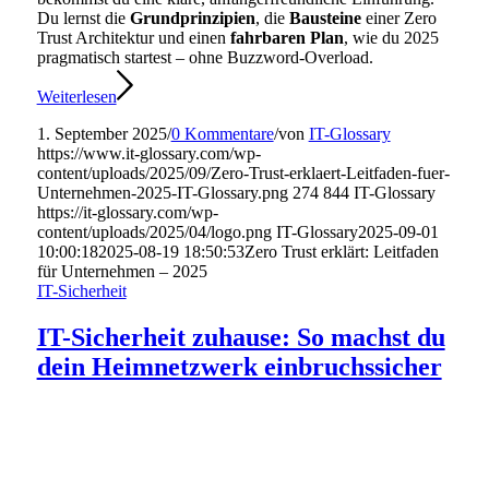
Du lernst die
Grundprinzipien
, die
Bausteine
einer Zero
Trust Architektur und einen
fahrbaren Plan
, wie du 2025
pragmatisch startest – ohne Buzzword-Overload.
Weiterlesen
1. September 2025
/
0 Kommentare
/
von
IT-Glossary
https://www.it-glossary.com/wp-
content/uploads/2025/09/Zero-Trust-erklaert-Leitfaden-fuer-
Unternehmen-2025-IT-Glossary.png
274
844
IT-Glossary
https://it-glossary.com/wp-
content/uploads/2025/04/logo.png
IT-Glossary
2025-09-01
10:00:18
2025-08-19 18:50:53
Zero Trust erklärt: Leitfaden
für Unternehmen – 2025
IT-Sicherheit
IT-Sicherheit zuhause: So machst du
dein Heimnetzwerk einbruchssicher