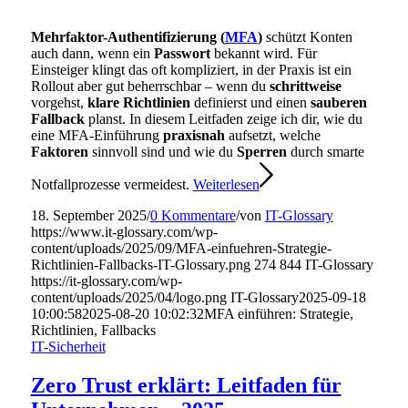
Mehrfaktor-Authentifizierung (
MFA
)
schützt Konten
auch dann, wenn ein
Passwort
bekannt wird. Für
Einsteiger klingt das oft kompliziert, in der Praxis ist ein
Rollout aber gut beherrschbar – wenn du
schrittweise
vorgehst,
klare Richtlinien
definierst und einen
sauberen
Fallback
planst. In diesem Leitfaden zeige ich dir, wie du
eine MFA-Einführung
praxisnah
aufsetzt, welche
Faktoren
sinnvoll sind und wie du
Sperren
durch smarte
Notfallprozesse vermeidest.
Weiterlesen
18. September 2025
/
0 Kommentare
/
von
IT-Glossary
https://www.it-glossary.com/wp-
content/uploads/2025/09/MFA-einfuehren-Strategie-
Richtlinien-Fallbacks-IT-Glossary.png
274
844
IT-Glossary
https://it-glossary.com/wp-
content/uploads/2025/04/logo.png
IT-Glossary
2025-09-18
10:00:58
2025-08-20 10:02:32
MFA einführen: Strategie,
Richtlinien, Fallbacks
IT-Sicherheit
Zero Trust erklärt: Leitfaden für