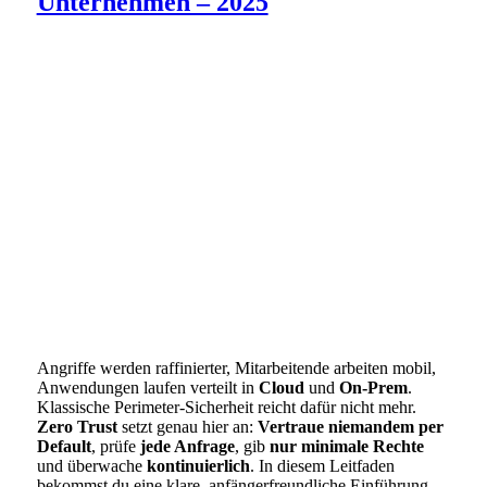
Unternehmen – 2025
Angriffe werden raffinierter, Mitarbeitende arbeiten mobil,
Anwendungen laufen verteilt in
Cloud
und
On-Prem
.
Klassische Perimeter-Sicherheit reicht dafür nicht mehr.
Zero Trust
setzt genau hier an:
Vertraue niemandem per
Default
, prüfe
jede Anfrage
, gib
nur minimale Rechte
und überwache
kontinuierlich
. In diesem Leitfaden
bekommst du eine klare, anfängerfreundliche Einführung.