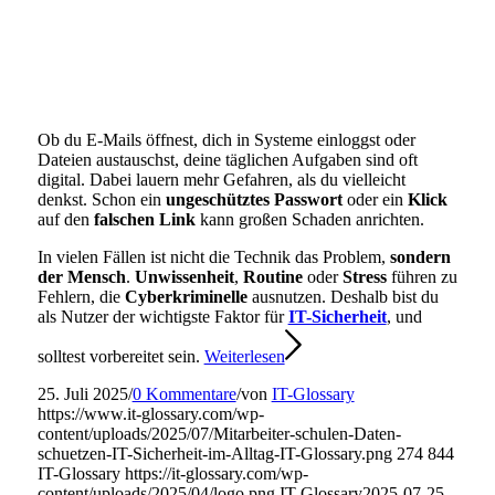
Ob du E-Mails öffnest, dich in Systeme einloggst oder
Dateien austauschst, deine täglichen Aufgaben sind oft
digital. Dabei lauern mehr Gefahren, als du vielleicht
denkst. Schon ein
ungeschütztes Passwort
oder ein
Klick
auf den
falschen Link
kann großen Schaden anrichten.
In vielen Fällen ist nicht die Technik das Problem,
sondern
der Mensch
.
Unwissenheit
,
Routine
oder
Stress
führen zu
Fehlern, die
Cyberkriminelle
ausnutzen. Deshalb bist du
als Nutzer der wichtigste Faktor für
IT-Sicherheit
, und
solltest vorbereitet sein.
Weiterlesen
25. Juli 2025
/
0 Kommentare
/
von
IT-Glossary
https://www.it-glossary.com/wp-
content/uploads/2025/07/Mitarbeiter-schulen-Daten-
schuetzen-IT-Sicherheit-im-Alltag-IT-Glossary.png
274
844
IT-Glossary
https://it-glossary.com/wp-
content/uploads/2025/04/logo.png
IT-Glossary
2025-07-25