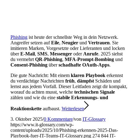
Phishing
ist heute der schnellste Weg in dein Netzwerk.
Angreifer setzen auf
Eile
,
Neugier
und
Vertrauen
. Sie
imitieren Marken, Vorgesetzte oder Lieferanten und locken
über
E-Mail
,
SMS
,
Messenger
oder
Anrufe
. 2025 siehst
du vermehrt
QR-Phishing
,
MFA-Prompt-Bombing
und
Consent-Phishing
über
schadhafte OAuth-Apps
.
Die gute Nachricht: Mit einem
klaren Playbook
erkennst
du verdächtige Nachrichten
früh
,
dämpfst
Schäden und
lernst aus jedem Vorfall. Dieser Leitfaden zeigt dir kompakt,
worauf du achten musst, welche
technischen Signale
zählen und wie du eine
stabile Erkennungs- und
Reaktionskette
aufbaust.
Weiterlesen
3. Oktober 2025
/
0 Kommentare
/
von
IT-Glossary
https://www.it-glossary.com/wp-
content/uploads/2025/10/Phishing-erkennen-2025-Das-
Playbook-fuer-IT-Teams-IT-Glossary.png
274
844
IT-