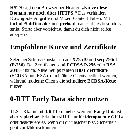
HSTS
sagt dem Browser per Header:
„Nutze diese
Domain nur noch über HTTPS.“
Das verhindert
Downgrade-Angriffe und Mixed-Content-Fallen. Mit
includeSubDomains
und
preload
machst du es besonders
strikt. Starte aber vorsichtig, damit du dich nicht selbst
aussperrst.
Empfohlene Kurve und Zertifikate
Setze bei Schlüsselaustausch auf
X25519
und
secp256r1
(P-256)
. Bei Zertifikaten sind
ECDSA P-256
oder
RSA
2048+
üblich. Viele Setups fahren
Dual-Zertifikate
(ECDSA und RSA), damit ältere Clients bedient werden,
während moderne Clients die
schnellere ECDSA-Kette
nutzen.
0-RTT Early Data sicher nutzen
TLS 1.3 kann mit
0-RTT
schneller werden.
Early Data
ist
aber
replaybar
. Erlaube 0-RTT nur für
idempotente GETs
oder deaktiviere es, wenn du dir unsicher bist. Sicherheit
geht vor Mikrosekunden.