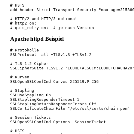
# HSTS

add_header Strict-Transport-Security "max-age=315360
# HTTP/2 und HTTP/3 optional

# http2 on;

Apache httpd Beispiel
# Protokolle

SSLProtocol -all +TLSv1.3 +TLSv1.2

# TLS 1.2 Cipher

SSLCipherSuite TLSv1.2 "ECDHE+AESGCM:ECDHE+CHACHA20"
# Kurven

SSLOpenSSLConfCmd Curves X25519:P-256

# Stapling

SSLUseStapling On

SSLStaplingResponderTimeout 5

SSLStaplingReturnResponderErrors Off

SSLCertificateChainFile "/etc/ssl/certs/chain.pem"

# Session Tickets

SSLOpenSSLConfCmd Options -SessionTicket

# HSTS
