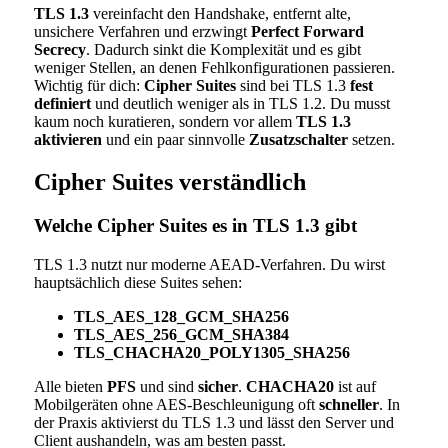
TLS 1.3
vereinfacht den Handshake, entfernt alte,
unsichere Verfahren und erzwingt
Perfect Forward
Secrecy
. Dadurch sinkt die Komplexität und es gibt
weniger Stellen, an denen Fehlkonfigurationen passieren.
Wichtig für dich:
Cipher Suites
sind bei TLS 1.3
fest
definiert
und deutlich weniger als in TLS 1.2. Du musst
kaum noch kuratieren, sondern vor allem
TLS 1.3
aktivieren
und ein paar sinnvolle
Zusatzschalter
setzen.
Cipher Suites verständlich
Welche Cipher Suites es in TLS 1.3 gibt
TLS 1.3 nutzt nur moderne AEAD-Verfahren. Du wirst
hauptsächlich diese Suites sehen:
TLS_AES_128_GCM_SHA256
TLS_AES_256_GCM_SHA384
TLS_CHACHA20_POLY1305_SHA256
Alle bieten
PFS
und sind
sicher
.
CHACHA20
ist auf
Mobilgeräten ohne AES-Beschleunigung oft
schneller
. In
der Praxis aktivierst du TLS 1.3 und lässt den Server und
Client aushandeln, was am besten passt.