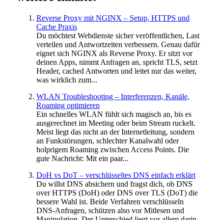
Reverse Proxy mit NGINX – Setup, HTTPS und
Cache Praxis
Du möchtest Webdienste sicher veröffentlichen, Last
verteilen und Antwortzeiten verbessern. Genau dafür
eignet sich NGINX als Reverse Proxy. Er sitzt vor
deinen Apps, nimmt Anfragen an, spricht TLS, setzt
Header, cached Antworten und leitet nur das weiter,
was wirklich zum...
WLAN Troubleshooting – Interferenzen, Kanäle,
Roaming optimieren
Ein schnelles WLAN fühlt sich magisch an, bis es
ausgerechnet im Meeting oder beim Stream ruckelt.
Meist liegt das nicht an der Internetleitung, sondern
an Funkstörungen, schlechter Kanalwahl oder
holprigem Roaming zwischen Access Points. Die
gute Nachricht: Mit ein paar...
DoH vs DoT – verschlüsseltes DNS einfach erklärt
Du willst DNS absichern und fragst dich, ob DNS
over HTTPS (DoH) oder DNS over TLS (DoT) die
bessere Wahl ist. Beide Verfahren verschlüsseln
DNS-Anfragen, schützen also vor Mitlesen und
Manipulation. Der Unterschied liegt vor allem darin,