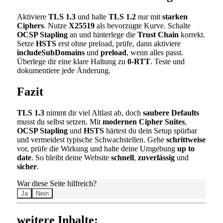
Aktiviere
TLS 1.3
und halte
TLS 1.2
nur mit
starken
Ciphers
. Nutze
X25519
als bevorzugte Kurve. Schalte
OCSP Stapling
an und hinterlege die
Trust Chain
korrekt.
Setze
HSTS
erst ohne preload, prüfe, dann aktiviere
includeSubDomains
und
preload
, wenn alles passt.
Überlege dir eine klare Haltung zu
0-RTT
. Teste und
dokumentiere jede Änderung.
Fazit
TLS 1.3
nimmt dir viel Altlast ab, doch
saubere Defaults
musst du selbst setzen. Mit
modernen Cipher Suites
,
OCSP Stapling
und
HSTS
härtest du dein Setup spürbar
und vermeidest typische Schwachstellen. Gehe
schrittweise
vor, prüfe die Wirkung und halte deine Umgebung
up to
date
. So bleibt deine Website
schnell
,
zuverlässig
und
sicher
.
War diese Seite hilfreich?
Ja
Nein
weitere Inhalte: