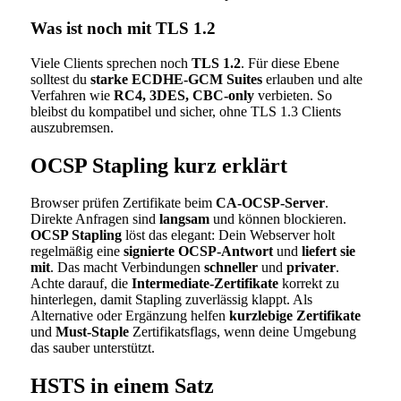
Was ist noch mit TLS 1.2
Viele Clients sprechen noch
TLS 1.2
. Für diese Ebene
solltest du
starke ECDHE-GCM Suites
erlauben und alte
Verfahren wie
RC4, 3DES, CBC-only
verbieten. So
bleibst du kompatibel und sicher, ohne TLS 1.3 Clients
auszubremsen.
OCSP Stapling kurz erklärt
Browser prüfen Zertifikate beim
CA-OCSP-Server
.
Direkte Anfragen sind
langsam
und können blockieren.
OCSP Stapling
löst das elegant: Dein Webserver holt
regelmäßig eine
signierte OCSP-Antwort
und
liefert sie
mit
. Das macht Verbindungen
schneller
und
privater
.
Achte darauf, die
Intermediate-Zertifikate
korrekt zu
hinterlegen, damit Stapling zuverlässig klappt. Als
Alternative oder Ergänzung helfen
kurzlebige Zertifikate
und
Must-Staple
Zertifikatsflags, wenn deine Umgebung
das sauber unterstützt.
HSTS in einem Satz