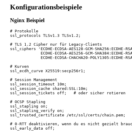
Konfigurationsbeispiele
Nginx Beispiel
# Protokolle

ssl_protocols TLSv1.3 TLSv1.2;

# TLS 1.2 Cipher nur für Legacy-Clients

ssl_ciphers 'ECDHE-ECDSA-AES128-GCM-SHA256:ECDHE-RSA
             ECDHE-ECDSA-AES256-GCM-SHA384:ECDHE-RSA
             ECDHE-ECDSA-CHACHA20-POLY1305:ECDHE-RSA
# Kurven

ssl_ecdh_curve X25519:secp256r1;

# Session Management

ssl_session_timeout 10m;

ssl_session_cache shared:SSL:10m;

ssl_session_tickets off;   # oder sicher rotieren

# OCSP Stapling

ssl_stapling on;

ssl_stapling_verify on;

ssl_trusted_certificate /etc/ssl/certs/chain.pem;

# 0-RTT deaktivieren, wenn du es nicht gezielt brauc
ssl_early_data off;
