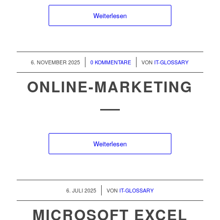
Weiterlesen
/
/
6. NOVEMBER 2025
0 KOMMENTARE
VON
IT-GLOSSARY
ONLINE-MARKETING
Weiterlesen
/
6. JULI 2025
VON
IT-GLOSSARY
MICROSOFT EXCEL