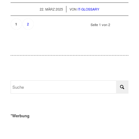
/
22. MÄRZ 2025
VON
IT-GLOSSARY
2
1
Seite 1 von 2
*Werbung