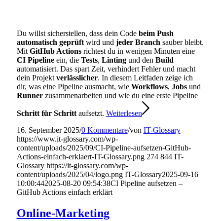
Du willst sicherstellen, dass dein Code
beim Push
automatisch geprüft
wird und
jeder Branch
sauber bleibt.
Mit
GitHub Actions
richtest du in wenigen Minuten eine
CI Pipeline
ein, die
Tests
,
Linting
und den
Build
automatisiert. Das spart Zeit, verhindert Fehler und macht
dein Projekt
verlässlicher
. In diesem Leitfaden zeige ich
dir, was eine Pipeline ausmacht, wie
Workflows
,
Jobs
und
Runner
zusammenarbeiten und wie du eine erste Pipeline
Schritt für Schritt
aufsetzt.
Weiterlesen
16. September 2025
/
0 Kommentare
/
von
IT-Glossary
https://www.it-glossary.com/wp-
content/uploads/2025/09/CI-Pipeline-aufsetzen-GitHub-
Actions-einfach-erklaert-IT-Glossary.png
274
844
IT-
Glossary
https://it-glossary.com/wp-
content/uploads/2025/04/logo.png
IT-Glossary
2025-09-16
10:00:44
2025-08-20 09:54:38
CI Pipeline aufsetzen –
GitHub Actions einfach erklärt
Online-Marketing