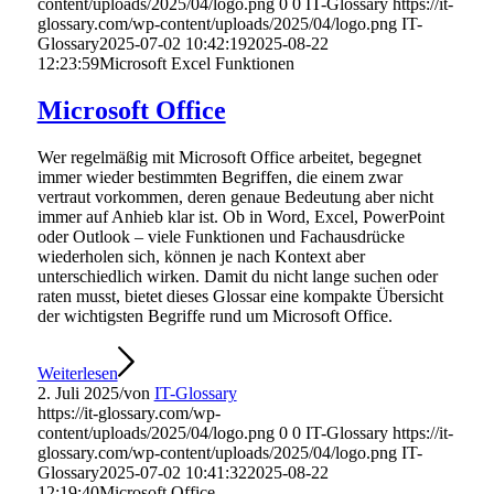
content/uploads/2025/04/logo.png
0
0
IT-Glossary
https://it-
glossary.com/wp-content/uploads/2025/04/logo.png
IT-
Glossary
2025-07-02 10:42:19
2025-08-22
12:23:59
Microsoft Excel Funktionen
Microsoft Office
Wer regelmäßig mit Microsoft Office arbeitet, begegnet
immer wieder bestimmten Begriffen, die einem zwar
vertraut vorkommen, deren genaue Bedeutung aber nicht
immer auf Anhieb klar ist. Ob in Word, Excel, PowerPoint
oder Outlook – viele Funktionen und Fachausdrücke
wiederholen sich, können je nach Kontext aber
unterschiedlich wirken. Damit du nicht lange suchen oder
raten musst, bietet dieses Glossar eine kompakte Übersicht
der wichtigsten Begriffe rund um Microsoft Office.
Weiterlesen
2. Juli 2025
/
von
IT-Glossary
https://it-glossary.com/wp-
content/uploads/2025/04/logo.png
0
0
IT-Glossary
https://it-
glossary.com/wp-content/uploads/2025/04/logo.png
IT-
Glossary
2025-07-02 10:41:32
2025-08-22
12:19:40
Microsoft Office