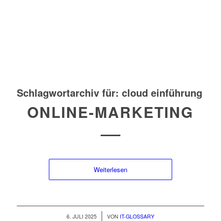
Schlagwortarchiv für:
cloud einführung
ONLINE-MARKETING
Weiterlesen
/
6. JULI 2025
VON
IT-GLOSSARY