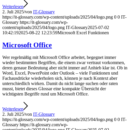
Weiterlesen
2. Juli 2025
/
von
IT-Glossary
https://it-glossary.com/wp-content/uploads/2025/04/logo.png
0
0
IT-
Glossary
https://it-glossary.com/wp-
content/uploads/2025/04/logo.png
IT-Glossary
2025-07-02
10:42:19
2025-08-22 12:23:59
Microsoft Excel Funktionen
Microsoft Office
Wer regelmäßig mit Microsoft Office arbeitet, begegnet immer
wieder bestimmten Begriffen, die einem zwar vertraut vorkommen,
deren genaue Bedeutung aber nicht immer auf Anhieb klar ist. Ob in
Word, Excel, PowerPoint oder Outlook – viele Funktionen und
Fachausdrücke wiederholen sich, können je nach Kontext aber
unterschiedlich wirken. Damit du nicht lange suchen oder raten
musst, bietet dieses Glossar eine kompakte Übersicht der
wichtigsten Begriffe rund um Microsoft Office.
Weiterlesen
2. Juli 2025
/
von
IT-Glossary
https://it-glossary.com/wp-content/uploads/2025/04/logo.png
0
0
IT-
Glossary
https://it-glossary.com/wp-
content/uploads/2025/04/logo.png
IT-Glossary
2025-07-02