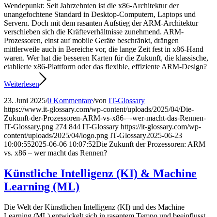
Wendepunkt: Seit Jahrzehnten ist die x86-Architektur der
unangefochtene Standard in Desktop-Computern, Laptops und
Servern. Doch mit dem rasanten Aufstieg der ARM-Architektur
verschieben sich die Kräfteverhältnisse zunehmend. ARM-
Prozessoren, einst auf mobile Geräte beschränkt, drängen
mittlerweile auch in Bereiche vor, die lange Zeit fest in x86-Hand
waren. Wer hat die besseren Karten für die Zukunft, die klassische,
etablierte x86-Plattform oder das flexible, effiziente ARM-Design?
Weiterlesen
23. Juni 2025
/
0 Kommentare
/
von
IT-Glossary
https://www.it-glossary.com/wp-content/uploads/2025/04/Die-
Zukunft-der-Prozessoren-ARM-vs-x86-–-wer-macht-das-Rennen-
IT-Glossary.png
274
844
IT-Glossary
https://it-glossary.com/wp-
content/uploads/2025/04/logo.png
IT-Glossary
2025-06-23
10:00:55
2025-06-06 10:07:52
Die Zukunft der Prozessoren: ARM
vs. x86 – wer macht das Rennen?
Künstliche Intelligenz (KI) & Machine
Learning (ML)
Die Welt der Künstlichen Intelligenz (KI) und des Machine
Learning (ML) entwickelt sich in rasantem Tempo und beeinflusst