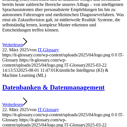
bereits heute zahlreiche Bereiche unseres Alltags – von intelligenten
Sprachassistenten über personalisierte Empfehlungen bis hin zu
autonomen Fahrzeugen und medizinischen Diagnoseverfahren. Was
einst als Zukunftsvision galt, ist mittlerweile Realität: Systeme, die
selbstständig lernen, komplexe Muster erkennen und
Entscheidungen treffen können.
Weiterlesen
22. März 2025
/
von
IT-Glossary
https://it-glossary.com/wp-content/uploads/2025/04/logo.png
0
0
IT-
Glossary
https://it-glossary.com/wp-
content/uploads/2025/04/logo.png
IT-Glossary
2025-03-22
14:13:53
2025-08-01 11:47:01
Künstliche Intelligenz (KI) &
Machine Learning (ML)
Datenbanken & Datenmanagement
Weiterlesen
22. März 2025
/
von
IT-Glossary
https://it-glossary.com/wp-content/uploads/2025/04/logo.png
0
0
IT-
Glossary
https://it-glossary.com/wp-
content/uploads/2025/04/logo.png
IT-Glossary
2025-03-22