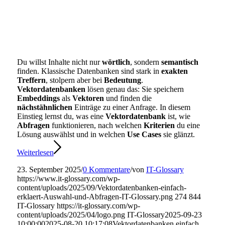
Du willst Inhalte nicht nur
wörtlich
, sondern
semantisch
finden. Klassische Datenbanken sind stark in
exakten
Treffern
, stolpern aber bei
Bedeutung
.
Vektordatenbanken
lösen genau das: Sie speichern
Embeddings
als
Vektoren
und finden die
nächstähnlichen
Einträge zu einer Anfrage. In diesem
Einstieg lernst du, was eine
Vektordatenbank
ist, wie
Abfragen
funktionieren, nach welchen
Kriterien
du eine
Lösung auswählst und in welchen
Use Cases
sie glänzt.
Weiterlesen
23. September 2025
/
0 Kommentare
/
von
IT-Glossary
https://www.it-glossary.com/wp-
content/uploads/2025/09/Vektordatenbanken-einfach-
erklaert-Auswahl-und-Abfragen-IT-Glossary.png
274
844
IT-Glossary
https://it-glossary.com/wp-
content/uploads/2025/04/logo.png
IT-Glossary
2025-09-23
10:00:00
2025-08-20 10:17:08
Vektordatenbanken einfach