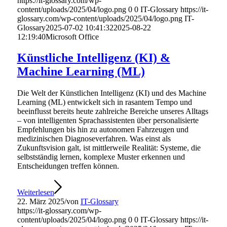
https://it-glossary.com/wp-
content/uploads/2025/04/logo.png
0
0
IT-Glossary
https://it-
glossary.com/wp-content/uploads/2025/04/logo.png
IT-
Glossary
2025-07-02 10:41:32
2025-08-22
12:19:40
Microsoft Office
Künstliche Intelligenz (KI) &
Machine Learning (ML)
Die Welt der Künstlichen Intelligenz (KI) und des Machine
Learning (ML) entwickelt sich in rasantem Tempo und
beeinflusst bereits heute zahlreiche Bereiche unseres Alltags
– von intelligenten Sprachassistenten über personalisierte
Empfehlungen bis hin zu autonomen Fahrzeugen und
medizinischen Diagnoseverfahren. Was einst als
Zukunftsvision galt, ist mittlerweile Realität: Systeme, die
selbstständig lernen, komplexe Muster erkennen und
Entscheidungen treffen können.
Weiterlesen
22. März 2025
/
von
IT-Glossary
https://it-glossary.com/wp-
content/uploads/2025/04/logo.png
0
0
IT-Glossary
https://it-