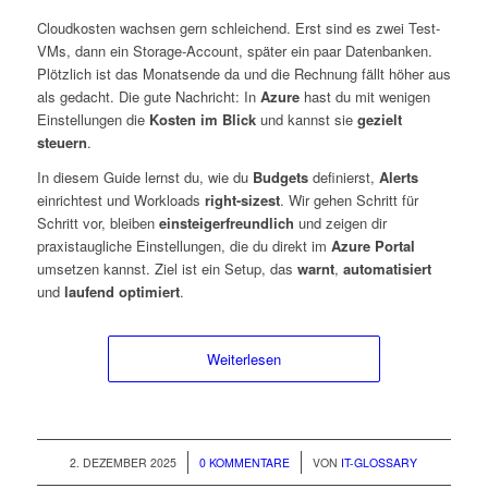
Cloudkosten wachsen gern schleichend. Erst sind es zwei Test-
VMs, dann ein Storage-Account, später ein paar Datenbanken.
Plötzlich ist das Monatsende da und die Rechnung fällt höher aus
als gedacht. Die gute Nachricht: In
Azure
hast du mit wenigen
Einstellungen die
Kosten im Blick
und kannst sie
gezielt
steuern
.
In diesem Guide lernst du, wie du
Budgets
definierst,
Alerts
einrichtest und Workloads
right-sizest
. Wir gehen Schritt für
Schritt vor, bleiben
einsteigerfreundlich
und zeigen dir
praxistaugliche Einstellungen, die du direkt im
Azure Portal
umsetzen kannst. Ziel ist ein Setup, das
warnt
,
automatisiert
und
laufend optimiert
.
Weiterlesen
/
/
2. DEZEMBER 2025
0 KOMMENTARE
VON
IT-GLOSSARY