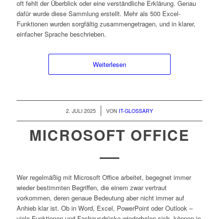
oft fehlt der Überblick oder eine verständliche Erklärung. Genau
dafür wurde diese Sammlung erstellt. Mehr als 500 Excel-
Funktionen wurden sorgfältig zusammengetragen, und in klarer,
einfacher Sprache beschrieben.
Weiterlesen
/
2. JULI 2025
VON
IT-GLOSSARY
MICROSOFT OFFICE
Wer regelmäßig mit Microsoft Office arbeitet, begegnet immer
wieder bestimmten Begriffen, die einem zwar vertraut
vorkommen, deren genaue Bedeutung aber nicht immer auf
Anhieb klar ist. Ob in Word, Excel, PowerPoint oder Outlook –
viele Funktionen und Fachausdrücke wiederholen sich, können je