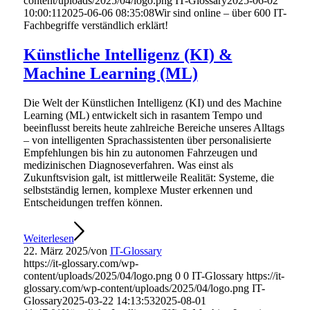
content/uploads/2025/04/logo.png
IT-Glossary
2025-06-02
10:00:11
2025-06-06 08:35:08
Wir sind online – über 600 IT-
Fachbegriffe verständlich erklärt!
Künstliche Intelligenz (KI) &
Machine Learning (ML)
Die Welt der Künstlichen Intelligenz (KI) und des Machine
Learning (ML) entwickelt sich in rasantem Tempo und
beeinflusst bereits heute zahlreiche Bereiche unseres Alltags
– von intelligenten Sprachassistenten über personalisierte
Empfehlungen bis hin zu autonomen Fahrzeugen und
medizinischen Diagnoseverfahren. Was einst als
Zukunftsvision galt, ist mittlerweile Realität: Systeme, die
selbstständig lernen, komplexe Muster erkennen und
Entscheidungen treffen können.
Weiterlesen
22. März 2025
/
von
IT-Glossary
https://it-glossary.com/wp-
content/uploads/2025/04/logo.png
0
0
IT-Glossary
https://it-
glossary.com/wp-content/uploads/2025/04/logo.png
IT-
Glossary
2025-03-22 14:13:53
2025-08-01