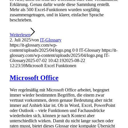
Erklärung. Genau dafür wurde diese Sammlung erstellt.
Mehr als 500 Excel-Funktionen wurden sorgfältig
zusammengetragen, und in klarer, einfacher Sprache
beschrieben.
Weiterlesen
2. Juli 2025
/
von
IT-Glossary
https://it-glossary.com/wp-
content/uploads/2025/04/logo.png
0
0
IT-Glossary
https://it-
glossary.com/wp-content/uploads/2025/04/logo.png
IT-
Glossary
2025-07-02 10:42:19
2025-08-22
12:23:59
Microsoft Excel Funktionen
Microsoft Office
Wer regelmäßig mit Microsoft Office arbeitet, begegnet
immer wieder bestimmten Begriffen, die einem zwar
vertraut vorkommen, deren genaue Bedeutung aber nicht
immer auf Anhieb klar ist. Ob in Word, Excel, PowerPoint
oder Outlook – viele Funktionen und Fachausdrücke
wiederholen sich, können je nach Kontext aber
unterschiedlich wirken. Damit du nicht lange suchen oder
raten musst, bietet dieses Glossar eine kompakte Übersicht