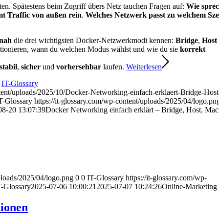
rten. Spätestens beim Zugriff übers Netz tauchen Fragen auf:
Wie spre
 Traffic von außen rein
.
Welches Netzwerk passt zu welchem Sze
snah
die drei wichtigsten Docker-Netzwerkmodi kennen:
Bridge
,
Host
nktionieren, wann du welchen Modus wählst und wie du sie
korrekt
stabil
,
sicher
und
vorhersehbar
laufen.
Weiterlesen
n
IT-Glossary
tent/uploads/2025/10/Docker-Networking-einfach-erklaert-Bridge-Host
T-Glossary
https://it-glossary.com/wp-content/uploads/2025/04/logo.pn
08-20 13:07:39
Docker Networking einfach erklärt – Bridge, Host, Mac
uploads/2025/04/logo.png
0
0
IT-Glossary
https://it-glossary.com/wp-
T-Glossary
2025-07-06 10:00:21
2025-07-07 10:24:26
Online-Marketing
tionen