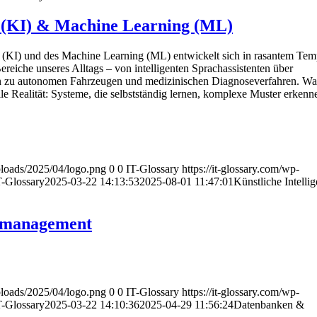
z (KI) & Machine Learning (ML)
nz (KI) und des Machine Learning (ML) entwickelt sich in rasantem Te
Bereiche unseres Alltags – von intelligenten Sprachassistenten über
in zu autonomen Fahrzeugen und medizinischen Diagnoseverfahren. Was
weile Realität: Systeme, die selbstständig lernen, komplexe Muster erken
uploads/2025/04/logo.png
0
0
IT-Glossary
https://it-glossary.com/wp-
T-Glossary
2025-03-22 14:13:53
2025-08-01 11:47:01
Künstliche Intelli
nmanagement
uploads/2025/04/logo.png
0
0
IT-Glossary
https://it-glossary.com/wp-
T-Glossary
2025-03-22 14:10:36
2025-04-29 11:56:24
Datenbanken &