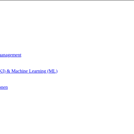
management
 (KI) & Machine Learning (ML)
onen