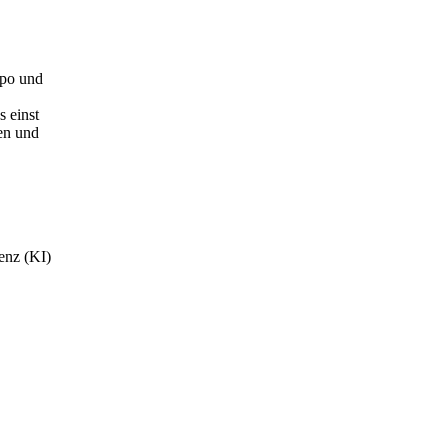
mpo und
 einst
nen und
genz (KI)