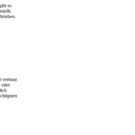
ibt es
tellt.
hrieben.
 vertraut
 oder
lich
chtigsten