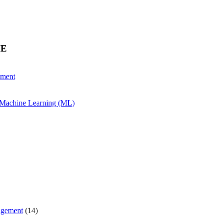
HE
ement
& Machine Learning (ML)
agement
(14)