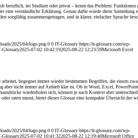
ob beruflich, im Studium oder privat – kennt das Problem: Funktionen g
oder eine verständliche Erklärung. Genau dafür wurde diese Sammlung ers
n sorgfältig zusammengetragen, und in klarer, einfacher Sprache besc
uploads/2025/04/logo.png
0
0
IT-Glossary
https://it-glossary.com/wp-
T-Glossary
2025-07-02 10:42:19
2025-08-22 12:23:59
Microsoft Excel
 arbeitet, begegnet immer wieder bestimmten Begriffen, die einem zwar
aber nicht immer auf Anhieb klar ist. Ob in Word, Excel, PowerPoint
hausdrücke wiederholen sich, können je nach Kontext aber unterschied
oder raten musst, bietet dieses Glossar eine kompakte Übersicht der wi
uploads/2025/04/logo.png
0
0
IT-Glossary
https://it-glossary.com/wp-
T-Glossary
2025-07-02 10:41:32
2025-08-22 12:19:40
Microsoft Office