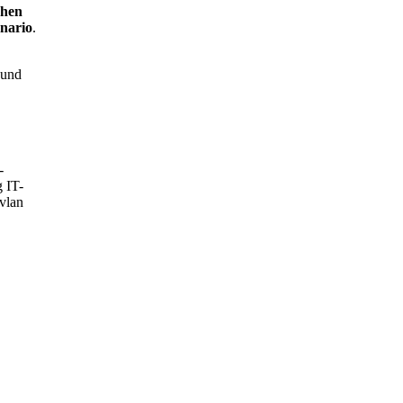
chen
nario
.
und
-
g
IT-
vlan