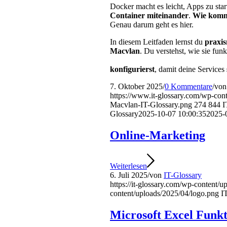
Docker macht es leicht, Apps zu sta
Container miteinander
.
Wie kommt
Genau darum geht es hier.
In diesem Leitfaden lernst du
praxi
Macvlan
. Du verstehst, wie sie fu
konfigurierst
, damit deine Services
7. Oktober 2025
/
0 Kommentare
/
vo
https://www.it-glossary.com/wp-con
Macvlan-IT-Glossary.png
274
844
I
Glossary
2025-10-07 10:00:35
2025-
Online-Marketing
Weiterlesen
6. Juli 2025
/
von
IT-Glossary
https://it-glossary.com/wp-content/
content/uploads/2025/04/logo.png
I
Microsoft Excel Funk