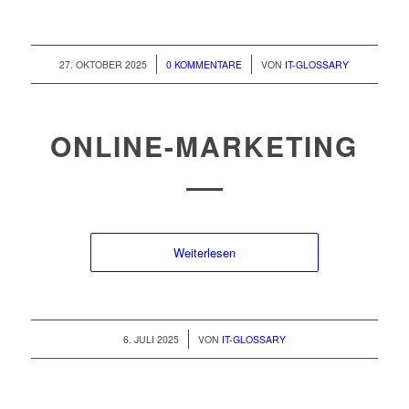
/
/
27. OKTOBER 2025
0 KOMMENTARE
VON
IT-GLOSSARY
ONLINE-MARKETING
Weiterlesen
/
6. JULI 2025
VON
IT-GLOSSARY