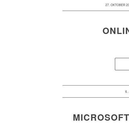
/
27. OKTOBER 2
ONLI
/
6.
MICROSOFT