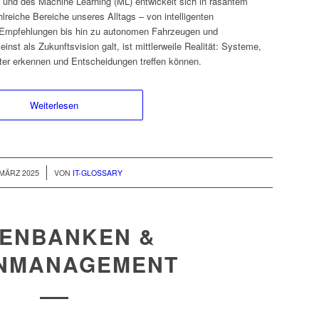
I) und des Machine Learning (ML) entwickelt sich in rasantem
lreiche Bereiche unseres Alltags – von intelligenten
e Empfehlungen bis hin zu autonomen Fahrzeugen und
nst als Zukunftsvision galt, ist mittlerweile Realität: Systeme,
ter erkennen und Entscheidungen treffen können.
Weiterlesen
/
 MÄRZ 2025
VON
IT-GLOSSARY
ENBANKEN &
NMANAGEMENT