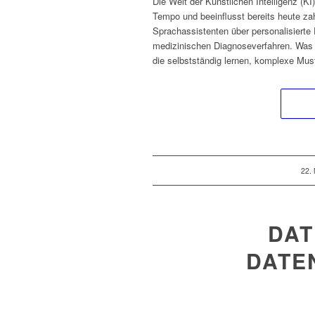
Die Welt der Künstlichen Intelligenz (K
Tempo und beeinflusst bereits heute zah
Sprachassistenten über personalisiert
medizinischen Diagnoseverfahren. Was ei
die selbstständig lernen, komplexe Mus
22.
DAT
DATE