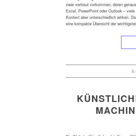
zwar vertraut vorkommen, deren genaue 
Excel, PowerPoint oder Outlook – viel
Kontext aber unterschiedlich wirken. Da
eine kompakte Übersicht der wichtigsten
/
2.
KÜNSTLICHE
MACHIN