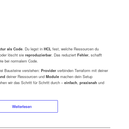
ktur als Code
. Du legst in
HCL
fest, welche Ressourcen du
 oder löscht sie
reproduzierbar
. Das reduziert
Fehler
, schafft
ie bei normalem Code.
drei Bausteine verstehen:
Provider
verbinden Terraform mit deiner
and
deiner Ressourcen und
Module
machen dein Setup
hen wir das Schritt für Schritt durch –
einfach
,
praxisnah
und
Weiterlesen