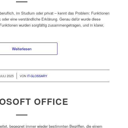
beruflich, im Studium oder privat – kennt das Problem: Funktionen
ick oder eine verständliche Erklärung. Genau dafür wurde diese
Funktionen wurden sorgfältig zusammengetragen, und in klarer,
Weiterlesen
 JULI 2025
VON
IT-GLOSSARY
OSOFT OFFICE
beitet, begegnet immer wieder bestimmten Begriffen, die einem