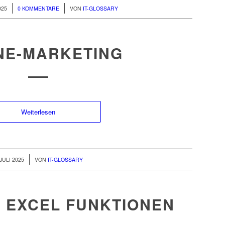
/
025
0 KOMMENTARE
VON
IT-GLOSSARY
NE-MARKETING
Weiterlesen
 JULI 2025
VON
IT-GLOSSARY
 EXCEL FUNKTIONEN