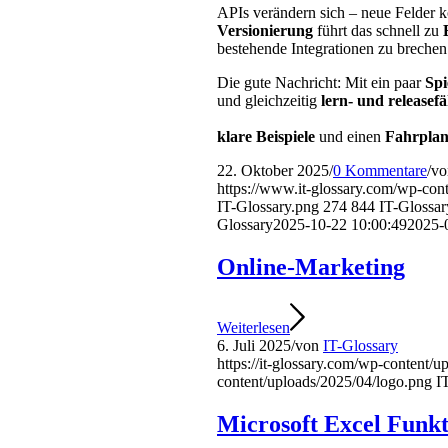
APIs verändern sich – neue Felder 
Versionierung
führt das schnell zu
bestehende Integrationen zu brechen
Die gute Nachricht: Mit ein paar
Spi
und gleichzeitig
lern- und releasefä
klare Beispiele
und einen
Fahrpla
22. Oktober 2025
/
0 Kommentare
/
v
https://www.it-glossary.com/wp-co
IT-Glossary.png
274
844
IT-Glossar
Glossary
2025-10-22 10:00:49
2025-
Online-Marketing
Weiterlesen
6. Juli 2025
/
von
IT-Glossary
https://it-glossary.com/wp-content/
content/uploads/2025/04/logo.png
I
Microsoft Excel Funk