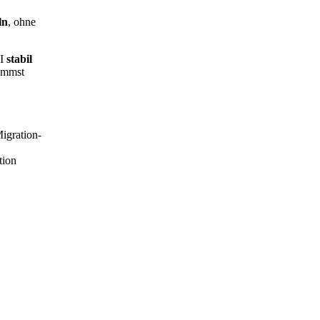
ln
, ohne
PI
stabil
kommst
igration-
tion