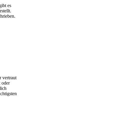
ibt es
tellt.
hrieben.
 vertraut
 oder
lich
chtigsten