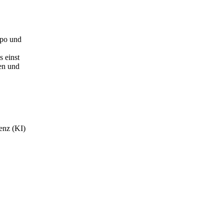
mpo und
 einst
nen und
genz (KI)