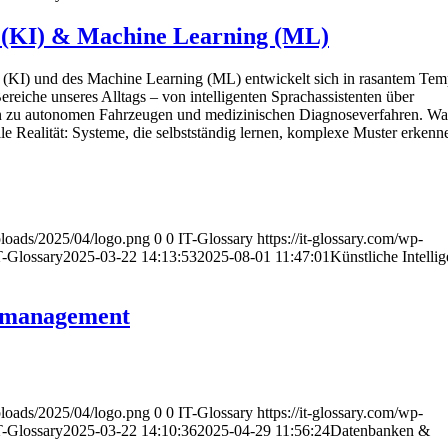
z (KI) & Machine Learning (ML)
nz (KI) und des Machine Learning (ML) entwickelt sich in rasantem Te
Bereiche unseres Alltags – von intelligenten Sprachassistenten über
in zu autonomen Fahrzeugen und medizinischen Diagnoseverfahren. Was
weile Realität: Systeme, die selbstständig lernen, komplexe Muster erken
uploads/2025/04/logo.png
0
0
IT-Glossary
https://it-glossary.com/wp-
T-Glossary
2025-03-22 14:13:53
2025-08-01 11:47:01
Künstliche Intelli
nmanagement
uploads/2025/04/logo.png
0
0
IT-Glossary
https://it-glossary.com/wp-
T-Glossary
2025-03-22 14:10:36
2025-04-29 11:56:24
Datenbanken &