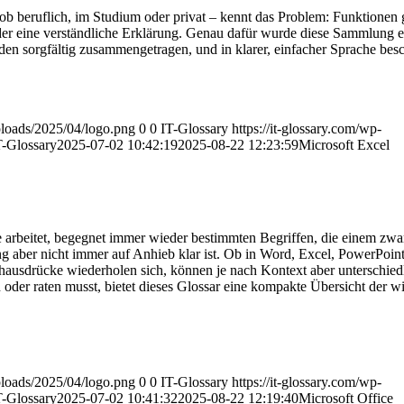
ob beruflich, im Studium oder privat – kennt das Problem: Funktionen g
oder eine verständliche Erklärung. Genau dafür wurde diese Sammlung ers
n sorgfältig zusammengetragen, und in klarer, einfacher Sprache besc
uploads/2025/04/logo.png
0
0
IT-Glossary
https://it-glossary.com/wp-
T-Glossary
2025-07-02 10:42:19
2025-08-22 12:23:59
Microsoft Excel
 arbeitet, begegnet immer wieder bestimmten Begriffen, die einem zwar
aber nicht immer auf Anhieb klar ist. Ob in Word, Excel, PowerPoint
hausdrücke wiederholen sich, können je nach Kontext aber unterschied
oder raten musst, bietet dieses Glossar eine kompakte Übersicht der wi
uploads/2025/04/logo.png
0
0
IT-Glossary
https://it-glossary.com/wp-
T-Glossary
2025-07-02 10:41:32
2025-08-22 12:19:40
Microsoft Office