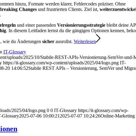
kommen hinzu, Formate werden klarer, Fehlercodes präziser. Ohne
Breaking Changes
und frustrierten Clients. Ziel ist,
weiterzuentwicke
.
elregeln
und einer passenden
Versionierungsstrategie
bleibt deine A
hig
. In diesem Leitfaden lernst du die gängigen Optionen kennen, be
n
, wie du Änderungen
sicher
ausrollst.
Weiterlesen
on
IT-Glossary
ntent/uploads/2025/10/Stabile-REST-APIs-Versionierung-SemVer-und-M
y
https://it-glossary.com/wp-content/uploads/2025/04/logo.png
IT-
08-20 14:06:52
Stabile REST APIs – Versionierung, SemVer und Migra
uploads/2025/04/logo.png
0
0
IT-Glossary
https://it-glossary.com/wp-
T-Glossary
2025-07-06 10:00:21
2025-07-07 10:24:26
Online-Marketing
tionen