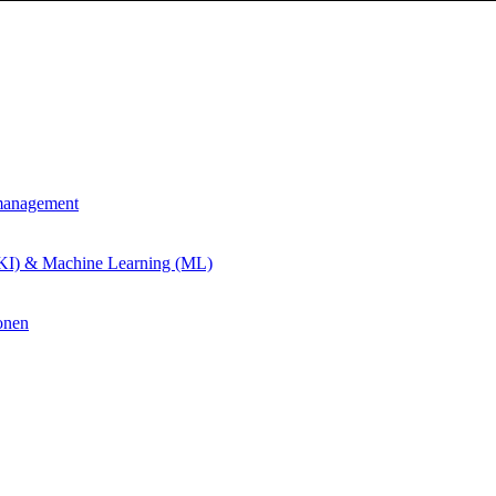
management
 (KI) & Machine Learning (ML)
onen