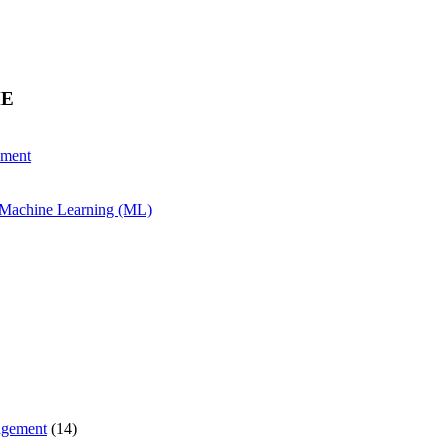
HE
ement
& Machine Learning (ML)
agement
(14)