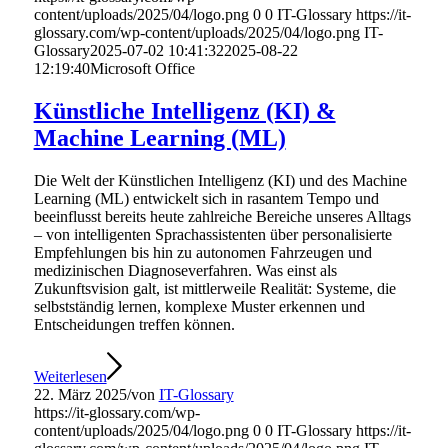
content/uploads/2025/04/logo.png
0
0
IT-Glossary
https://it-
glossary.com/wp-content/uploads/2025/04/logo.png
IT-
Glossary
2025-07-02 10:41:32
2025-08-22
12:19:40
Microsoft Office
Künstliche Intelligenz (KI) &
Machine Learning (ML)
Die Welt der Künstlichen Intelligenz (KI) und des Machine
Learning (ML) entwickelt sich in rasantem Tempo und
beeinflusst bereits heute zahlreiche Bereiche unseres Alltags
– von intelligenten Sprachassistenten über personalisierte
Empfehlungen bis hin zu autonomen Fahrzeugen und
medizinischen Diagnoseverfahren. Was einst als
Zukunftsvision galt, ist mittlerweile Realität: Systeme, die
selbstständig lernen, komplexe Muster erkennen und
Entscheidungen treffen können.
Weiterlesen
22. März 2025
/
von
IT-Glossary
https://it-glossary.com/wp-
content/uploads/2025/04/logo.png
0
0
IT-Glossary
https://it-