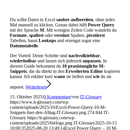
Du willst Daten in Excel
sauber aufbereiten
, ohne jedes
Mal manuell zu klicken. Genau dabei hilft
Power Query
mit der Sprache
M
. Mit wenigen Zeilen Code wandelst du
Formate
,
spaltest
oder
vereinst
Spalten,
pivotierst
Tabellen, baust
Lookups
und erzeugst sogar eine
Datumstabelle
.
Der Vorteil: Deine Schritte sind
nachvollziehbar
,
wiederholbar
und lassen sich jederzeit
anpassen
. In
diesem Guide bekommst du
10 praxistaugliche M-
Snippets
, die du direkt in den
Erweiterten Editor
kopieren
kannst. Ich erkläre kurz
wann
sie helfen und
wie
du sie
anpasst.
Weiterlesen
15. Oktober 2025
/
0 Kommentare
/
von
IT-Glossary
https://www.it-glossary.com/wp-
content/uploads/2025/10/Excel-Power-Query-10-M-
Snippets-fuer-den-Alltag-IT-Glossary.png
274
844
IT-
Glossary
https://it-glossary.com/wp-
content/uploads/2025/04/logo.png
IT-Glossary
2025-10-15
10:00:35
2025-08-20 13:49:14
Excel Power Query – 10 M-