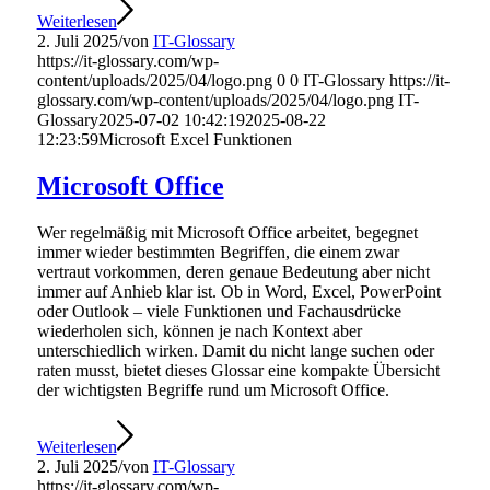
Weiterlesen
2. Juli 2025
/
von
IT-Glossary
https://it-glossary.com/wp-
content/uploads/2025/04/logo.png
0
0
IT-Glossary
https://it-
glossary.com/wp-content/uploads/2025/04/logo.png
IT-
Glossary
2025-07-02 10:42:19
2025-08-22
12:23:59
Microsoft Excel Funktionen
Microsoft Office
Wer regelmäßig mit Microsoft Office arbeitet, begegnet
immer wieder bestimmten Begriffen, die einem zwar
vertraut vorkommen, deren genaue Bedeutung aber nicht
immer auf Anhieb klar ist. Ob in Word, Excel, PowerPoint
oder Outlook – viele Funktionen und Fachausdrücke
wiederholen sich, können je nach Kontext aber
unterschiedlich wirken. Damit du nicht lange suchen oder
raten musst, bietet dieses Glossar eine kompakte Übersicht
der wichtigsten Begriffe rund um Microsoft Office.
Weiterlesen
2. Juli 2025
/
von
IT-Glossary
https://it-glossary.com/wp-