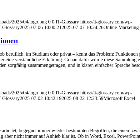
uploads/2025/04/logo.png
0
0
IT-Glossary
https://it-glossary.com/wp-
T-Glossary
2025-07-06 10:00:21
2025-07-07 10:24:26
Online-Marketing
tionen
ob beruflich, im Studium oder privat – kennt das Problem: Funktionen g
oder eine verständliche Erklärung. Genau dafür wurde diese Sammlung ers
n sorgfältig zusammengetragen, und in klarer, einfacher Sprache besc
uploads/2025/04/logo.png
0
0
IT-Glossary
https://it-glossary.com/wp-
T-Glossary
2025-07-02 10:42:19
2025-08-22 12:23:59
Microsoft Excel
 arbeitet, begegnet immer wieder bestimmten Begriffen, die einem zwar
aber nicht immer auf Anhieb klar ist. Ob in Word, Excel, PowerPoint