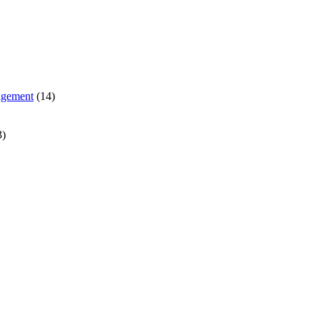
agement
(14)
3)