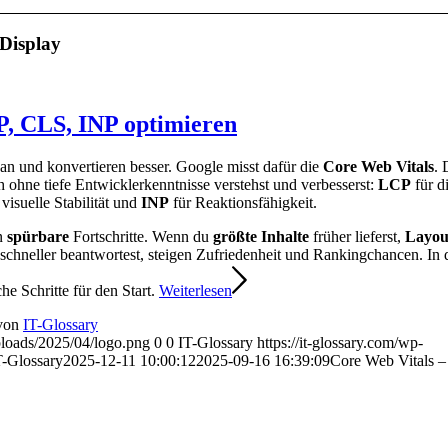
Display
P, CLS, INP optimieren
an und konvertieren besser. Google misst dafür die
Core Web Vitals
. 
 ohne tiefe Entwicklerkenntnisse verstehst und verbesserst:
LCP
für d
 visuelle Stabilität und
INP
für Reaktionsfähigkeit.
rn
spürbare
Fortschritte. Wenn du
größte Inhalte
früher lieferst,
Layou
schneller beantwortest, steigen Zufriedenheit und Rankingchancen. In
e Schritte für den Start.
Weiterlesen
von
IT-Glossary
uploads/2025/04/logo.png
0
0
IT-Glossary
https://it-glossary.com/wp-
T-Glossary
2025-12-11 10:00:12
2025-09-16 16:39:09
Core Web Vitals –