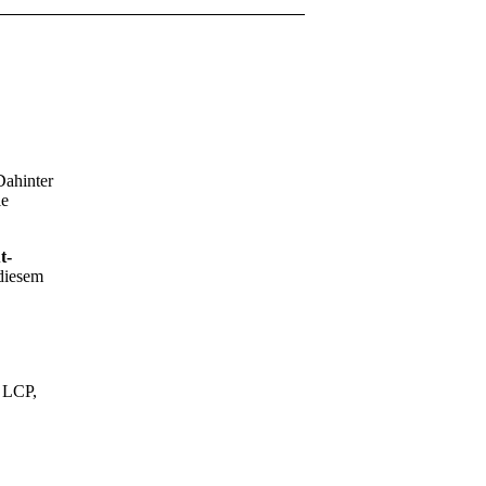
Dahinter
ie
t-
 diesem
 LCP,