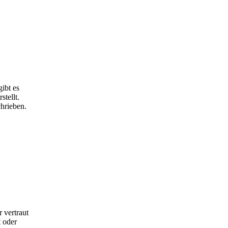
ibt es
tellt.
hrieben.
 vertraut
 oder