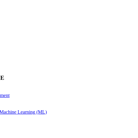
HE
ement
& Machine Learning (ML)