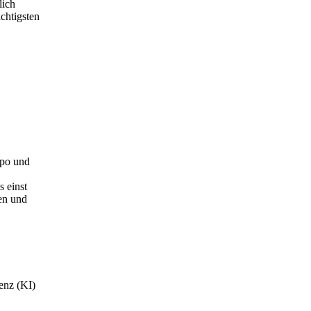
lich
chtigsten
mpo und
 einst
nen und
genz (KI)