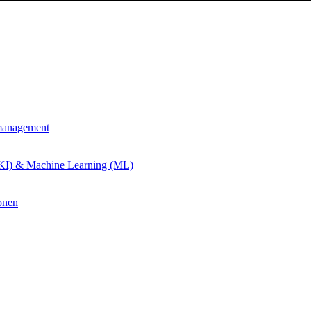
management
 (KI) & Machine Learning (ML)
onen