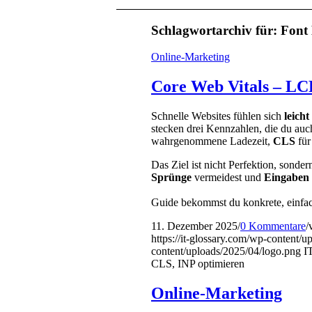
Schlagwortarchiv für:
Font 
Online-Marketing
Core Web Vitals – LC
Schnelle Websites fühlen sich
leicht
stecken drei Kennzahlen, die du auch
wahrgenommene Ladezeit,
CLS
für
Das Ziel ist nicht Perfektion, sonde
Sprünge
vermeidest und
Eingaben
Guide bekommst du konkrete, einfach
11. Dezember 2025
/
0 Kommentare
/
https://it-glossary.com/wp-content/
content/uploads/2025/04/logo.png
I
CLS, INP optimieren
Online-Marketing