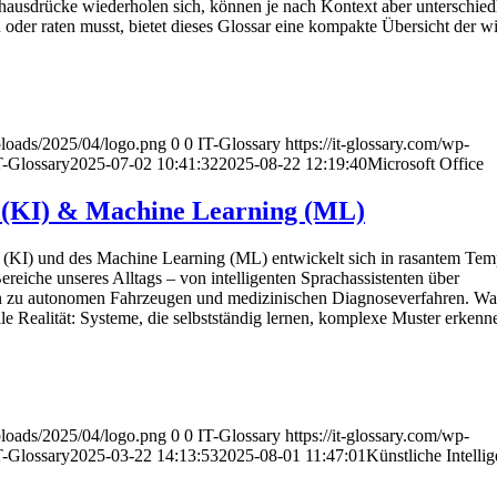
hausdrücke wiederholen sich, können je nach Kontext aber unterschied
oder raten musst, bietet dieses Glossar eine kompakte Übersicht der wi
uploads/2025/04/logo.png
0
0
IT-Glossary
https://it-glossary.com/wp-
T-Glossary
2025-07-02 10:41:32
2025-08-22 12:19:40
Microsoft Office
z (KI) & Machine Learning (ML)
nz (KI) und des Machine Learning (ML) entwickelt sich in rasantem Te
Bereiche unseres Alltags – von intelligenten Sprachassistenten über
in zu autonomen Fahrzeugen und medizinischen Diagnoseverfahren. Was
weile Realität: Systeme, die selbstständig lernen, komplexe Muster erken
uploads/2025/04/logo.png
0
0
IT-Glossary
https://it-glossary.com/wp-
T-Glossary
2025-03-22 14:13:53
2025-08-01 11:47:01
Künstliche Intelli