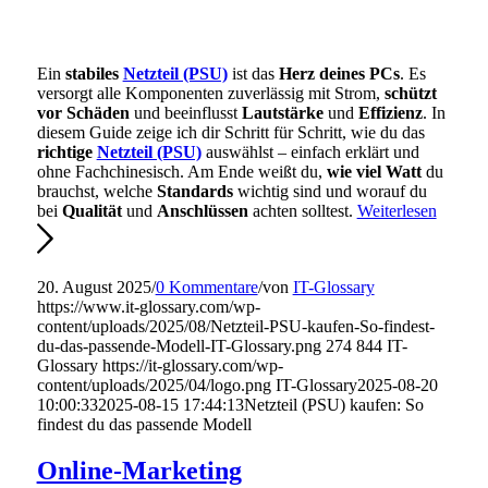
Ein
stabiles
Netzteil (PSU)
ist das
Herz deines PCs
. Es
versorgt alle Komponenten zuverlässig mit Strom,
schützt
vor Schäden
und beeinflusst
Lautstärke
und
Effizienz
. In
diesem Guide zeige ich dir Schritt für Schritt, wie du das
richtige
Netzteil (PSU)
auswählst – einfach erklärt und
ohne Fachchinesisch. Am Ende weißt du,
wie viel Watt
du
brauchst, welche
Standards
wichtig sind und worauf du
bei
Qualität
und
Anschlüssen
achten solltest.
Weiterlesen
20. August 2025
/
0 Kommentare
/
von
IT-Glossary
https://www.it-glossary.com/wp-
content/uploads/2025/08/Netzteil-PSU-kaufen-So-findest-
du-das-passende-Modell-IT-Glossary.png
274
844
IT-
Glossary
https://it-glossary.com/wp-
content/uploads/2025/04/logo.png
IT-Glossary
2025-08-20
10:00:33
2025-08-15 17:44:13
Netzteil (PSU) kaufen: So
findest du das passende Modell
Online-Marketing