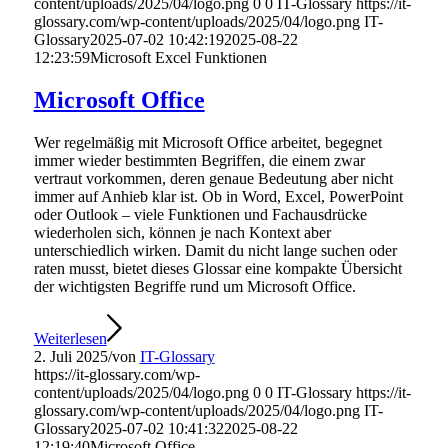
content/uploads/2025/04/logo.png
0
0
IT-Glossary
https://it-
glossary.com/wp-content/uploads/2025/04/logo.png
IT-
Glossary
2025-07-02 10:42:19
2025-08-22
12:23:59
Microsoft Excel Funktionen
Microsoft Office
Wer regelmäßig mit Microsoft Office arbeitet, begegnet
immer wieder bestimmten Begriffen, die einem zwar
vertraut vorkommen, deren genaue Bedeutung aber nicht
immer auf Anhieb klar ist. Ob in Word, Excel, PowerPoint
oder Outlook – viele Funktionen und Fachausdrücke
wiederholen sich, können je nach Kontext aber
unterschiedlich wirken. Damit du nicht lange suchen oder
raten musst, bietet dieses Glossar eine kompakte Übersicht
der wichtigsten Begriffe rund um Microsoft Office.
Weiterlesen
2. Juli 2025
/
von
IT-Glossary
https://it-glossary.com/wp-
content/uploads/2025/04/logo.png
0
0
IT-Glossary
https://it-
glossary.com/wp-content/uploads/2025/04/logo.png
IT-
Glossary
2025-07-02 10:41:32
2025-08-22
12:19:40
Microsoft Office