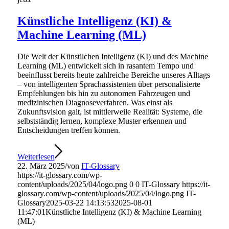
Künstliche Intelligenz (KI) &
Machine Learning (ML)
Die Welt der Künstlichen Intelligenz (KI) und des Machine
Learning (ML) entwickelt sich in rasantem Tempo und
beeinflusst bereits heute zahlreiche Bereiche unseres Alltags
– von intelligenten Sprachassistenten über personalisierte
Empfehlungen bis hin zu autonomen Fahrzeugen und
medizinischen Diagnoseverfahren. Was einst als
Zukunftsvision galt, ist mittlerweile Realität: Systeme, die
selbstständig lernen, komplexe Muster erkennen und
Entscheidungen treffen können.
Weiterlesen
22. März 2025
/
von
IT-Glossary
https://it-glossary.com/wp-
content/uploads/2025/04/logo.png
0
0
IT-Glossary
https://it-
glossary.com/wp-content/uploads/2025/04/logo.png
IT-
Glossary
2025-03-22 14:13:53
2025-08-01
11:47:01
Künstliche Intelligenz (KI) & Machine Learning
(ML)