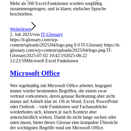
Mehr als 500 Excel-Funktionen wurden sorgfältig
zusammengetragen, und in klarer, einfacher Sprache
beschrieben.
Weiterlesen
2. Juli 2025
/
von
IT-Glossary
https://it-glossary.com/wp-
content/uploads/2025/04/logo.png
0
0
IT-Glossary
https://it-
glossary.com/wp-content/uploads/2025/04/logo.png
IT-
Glossary
2025-07-02 10:42:19
2025-08-22
12:23:59
Microsoft Excel Funktionen
Microsoft Office
Wer regelmäßig mit Microsoft Office arbeitet, begegnet
immer wieder bestimmten Begriffen, die einem zwar
vertraut vorkommen, deren genaue Bedeutung aber nicht
immer auf Anhieb klar ist. Ob in Word, Excel, PowerPoint
oder Outlook – viele Funktionen und Fachausdrücke
wiederholen sich, können je nach Kontext aber
unterschiedlich wirken. Damit du nicht lange suchen oder
raten musst, bietet dieses Glossar eine kompakte Übersicht
der wichtigsten Begriffe rund um Microsoft Office.