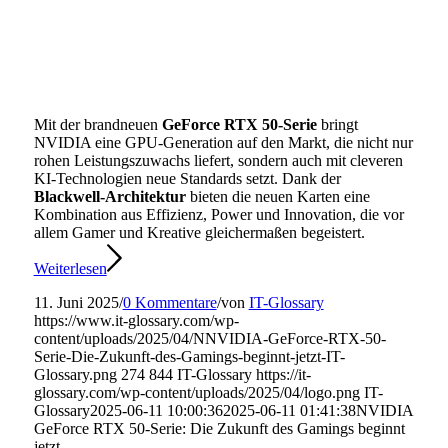
Mit der brandneuen
GeForce RTX 50-Serie
bringt
NVIDIA eine GPU-Generation auf den Markt, die nicht nur
rohen Leistungszuwachs liefert, sondern auch mit cleveren
KI-Technologien neue Standards setzt. Dank der
Blackwell-Architektur
bieten die neuen Karten eine
Kombination aus Effizienz, Power und Innovation, die vor
allem Gamer und Kreative gleichermaßen begeistert.
Weiterlesen
11. Juni 2025
/
0 Kommentare
/
von
IT-Glossary
https://www.it-glossary.com/wp-
content/uploads/2025/04/NNVIDIA-GeForce-RTX-50-
Serie-Die-Zukunft-des-Gamings-beginnt-jetzt-IT-
Glossary.png
274
844
IT-Glossary
https://it-
glossary.com/wp-content/uploads/2025/04/logo.png
IT-
Glossary
2025-06-11 10:00:36
2025-06-11 01:41:38
NVIDIA
GeForce RTX 50-Serie: Die Zukunft des Gamings beginnt
jetzt