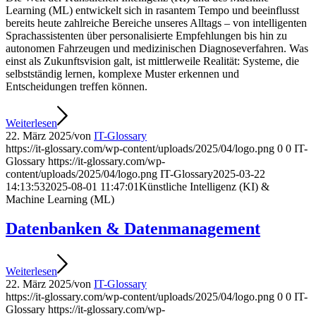
Learning (ML) entwickelt sich in rasantem Tempo und beeinflusst
bereits heute zahlreiche Bereiche unseres Alltags – von intelligenten
Sprachassistenten über personalisierte Empfehlungen bis hin zu
autonomen Fahrzeugen und medizinischen Diagnoseverfahren. Was
einst als Zukunftsvision galt, ist mittlerweile Realität: Systeme, die
selbstständig lernen, komplexe Muster erkennen und
Entscheidungen treffen können.
Weiterlesen
22. März 2025
/
von
IT-Glossary
https://it-glossary.com/wp-content/uploads/2025/04/logo.png
0
0
IT-
Glossary
https://it-glossary.com/wp-
content/uploads/2025/04/logo.png
IT-Glossary
2025-03-22
14:13:53
2025-08-01 11:47:01
Künstliche Intelligenz (KI) &
Machine Learning (ML)
Datenbanken & Datenmanagement
Weiterlesen
22. März 2025
/
von
IT-Glossary
https://it-glossary.com/wp-content/uploads/2025/04/logo.png
0
0
IT-
Glossary
https://it-glossary.com/wp-