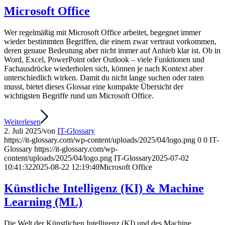
Microsoft Office
Wer regelmäßig mit Microsoft Office arbeitet, begegnet immer
wieder bestimmten Begriffen, die einem zwar vertraut vorkommen,
deren genaue Bedeutung aber nicht immer auf Anhieb klar ist. Ob in
Word, Excel, PowerPoint oder Outlook – viele Funktionen und
Fachausdrücke wiederholen sich, können je nach Kontext aber
unterschiedlich wirken. Damit du nicht lange suchen oder raten
musst, bietet dieses Glossar eine kompakte Übersicht der
wichtigsten Begriffe rund um Microsoft Office.
Weiterlesen
2. Juli 2025
/
von
IT-Glossary
https://it-glossary.com/wp-content/uploads/2025/04/logo.png
0
0
IT-
Glossary
https://it-glossary.com/wp-
content/uploads/2025/04/logo.png
IT-Glossary
2025-07-02
10:41:32
2025-08-22 12:19:40
Microsoft Office
Künstliche Intelligenz (KI) & Machine
Learning (ML)
Die Welt der Künstlichen Intelligenz (KI) und des Machine