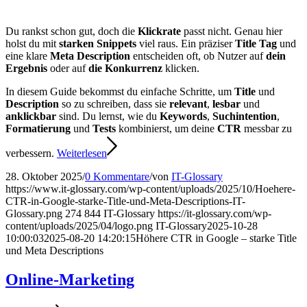
Du rankst schon gut, doch die
Klickrate
passt nicht. Genau hier
holst du mit
starken Snippets
viel raus. Ein präziser
Title Tag
und
eine klare
Meta Description
entscheiden oft, ob Nutzer auf
dein
Ergebnis
oder auf
die Konkurrenz
klicken.
In diesem Guide bekommst du einfache Schritte, um
Title
und
Description
so zu schreiben, dass sie
relevant
,
lesbar
und
anklickbar
sind. Du lernst, wie du
Keywords
,
Suchintention
,
Formatierung
und
Tests
kombinierst, um deine
CTR
messbar zu
verbessern.
Weiterlesen
28. Oktober 2025
/
0 Kommentare
/
von
IT-Glossary
https://www.it-glossary.com/wp-content/uploads/2025/10/Hoehere-
CTR-in-Google-starke-Title-und-Meta-Descriptions-IT-
Glossary.png
274
844
IT-Glossary
https://it-glossary.com/wp-
content/uploads/2025/04/logo.png
IT-Glossary
2025-10-28
10:00:03
2025-08-20 14:20:15
Höhere CTR in Google – starke Title
und Meta Descriptions
Online-Marketing