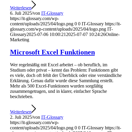
Weiterlesen
6. Juli 2025
/
von
IT-Glossary
https://it-glossary.com/wp-
content/uploads/2025/04/logo.png
0
0
IT-Glossary
https://it-
glossary.com/wp-content/uploads/2025/04/logo.png
IT-
Glossary
2025-07-06 10:00:21
2025-07-07 10:24:26
Online-
Marketing
Microsoft Excel Funktionen
Wer regelmäßig mit Excel arbeitet – ob beruflich, im
Studium oder privat – kennt das Problem: Funktionen gibt
es viele, doch oft fehlt der Überblick oder eine verständliche
Erklärung. Genau dafür wurde diese Sammlung erstellt.
Mehr als 500 Excel-Funktionen wurden sorgfältig
zusammengetragen, und in klarer, einfacher Sprache
beschrieben.
Weiterlesen
2. Juli 2025
/
von
IT-Glossary
https://it-glossary.com/wp-
content/uploads/2025/04/logo.png
0
0
IT-Glossary
https://it-