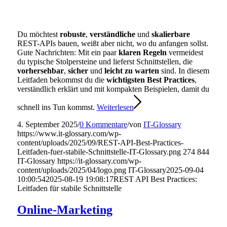
Du möchtest
robuste
,
verständliche
und
skalierbare
REST-APIs bauen, weißt aber nicht, wo du anfangen sollst.
Gute Nachrichten: Mit ein paar
klaren Regeln
vermeidest
du typische Stolpersteine und lieferst Schnittstellen, die
vorhersehbar
,
sicher
und
leicht zu warten
sind. In diesem
Leitfaden bekommst du die
wichtigsten Best Practices
,
verständlich erklärt und mit kompakten Beispielen, damit du
schnell ins Tun kommst.
Weiterlesen
4. September 2025
/
0 Kommentare
/
von
IT-Glossary
https://www.it-glossary.com/wp-
content/uploads/2025/09/REST-API-Best-Practices-
Leitfaden-fuer-stabile-Schnittstelle-IT-Glossary.png
274
844
IT-Glossary
https://it-glossary.com/wp-
content/uploads/2025/04/logo.png
IT-Glossary
2025-09-04
10:00:54
2025-08-19 19:08:17
REST API Best Practices:
Leitfaden für stabile Schnittstelle
Online-Marketing