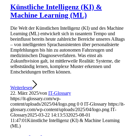
Künstliche Intelligenz (KI) &
Machine Learning (ML)
Die Welt der Künstlichen Intelligenz (KI) und des Machine
Learning (ML) entwickelt sich in rasantem Tempo und
beeinflusst bereits heute zahlreiche Bereiche unseres Alltags
– von intelligenten Sprachassistenten über personalisierte
Empfehlungen bis hin zu autonomen Fahrzeugen und
medizinischen Diagnoseverfahren. Was einst als
Zukunftsvision galt, ist mittlerweile Realität: Systeme, die
selbstständig lernen, komplexe Muster erkennen und
Entscheidungen treffen können.
Weiterlesen
22. März 2025
/
von
IT-Glossary
https://it-glossary.com/wp-
content/uploads/2025/04/logo.png
0
0
IT-Glossary
https://it-
glossary.com/wp-content/uploads/2025/04/logo.png
IT-
Glossary
2025-03-22 14:13:53
2025-08-01
11:47:01
Künstliche Intelligenz (KI) & Machine Learning
(ML)