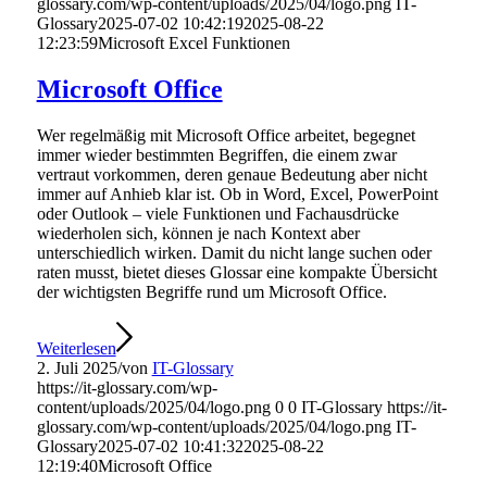
glossary.com/wp-content/uploads/2025/04/logo.png
IT-
Glossary
2025-07-02 10:42:19
2025-08-22
12:23:59
Microsoft Excel Funktionen
Microsoft Office
Wer regelmäßig mit Microsoft Office arbeitet, begegnet
immer wieder bestimmten Begriffen, die einem zwar
vertraut vorkommen, deren genaue Bedeutung aber nicht
immer auf Anhieb klar ist. Ob in Word, Excel, PowerPoint
oder Outlook – viele Funktionen und Fachausdrücke
wiederholen sich, können je nach Kontext aber
unterschiedlich wirken. Damit du nicht lange suchen oder
raten musst, bietet dieses Glossar eine kompakte Übersicht
der wichtigsten Begriffe rund um Microsoft Office.
Weiterlesen
2. Juli 2025
/
von
IT-Glossary
https://it-glossary.com/wp-
content/uploads/2025/04/logo.png
0
0
IT-Glossary
https://it-
glossary.com/wp-content/uploads/2025/04/logo.png
IT-
Glossary
2025-07-02 10:41:32
2025-08-22
12:19:40
Microsoft Office