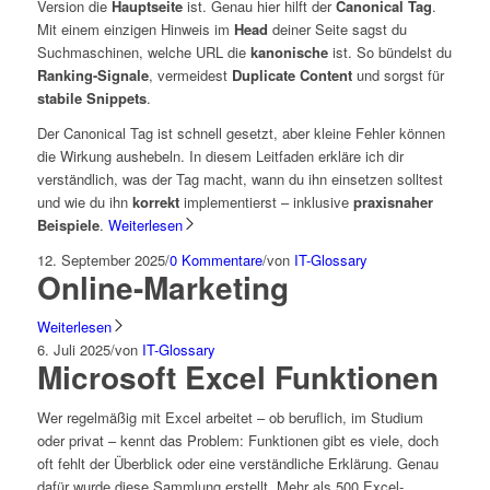
Version die
Hauptseite
ist. Genau hier hilft der
Canonical Tag
.
Mit einem einzigen Hinweis im
Head
deiner Seite sagst du
Suchmaschinen, welche URL die
kanonische
ist. So bündelst du
Ranking-Signale
, vermeidest
Duplicate Content
und sorgst für
stabile Snippets
.
Der Canonical Tag ist schnell gesetzt, aber kleine Fehler können
die Wirkung aushebeln. In diesem Leitfaden erkläre ich dir
verständlich, was der Tag macht, wann du ihn einsetzen solltest
und wie du ihn
korrekt
implementierst – inklusive
praxisnaher
Beispiele
.
Weiterlesen
12. September 2025
/
0 Kommentare
/
von
IT-Glossary
Online-Marketing
Weiterlesen
6. Juli 2025
/
von
IT-Glossary
Microsoft Excel Funktionen
Wer regelmäßig mit Excel arbeitet – ob beruflich, im Studium
oder privat – kennt das Problem: Funktionen gibt es viele, doch
oft fehlt der Überblick oder eine verständliche Erklärung. Genau
dafür wurde diese Sammlung erstellt. Mehr als 500 Excel-