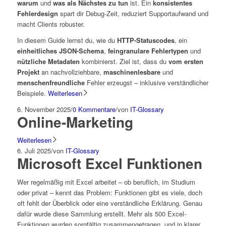
warum
und
was als Nächstes zu tun
ist. Ein
konsistentes
Fehlerdesign
spart dir Debug-Zeit, reduziert Supportaufwand und
macht Clients robuster.
In diesem Guide lernst du, wie du
HTTP-Statuscodes
, ein
einheitliches JSON-Schema
,
feingranulare Fehlertypen
und
nützliche Metadaten
kombinierst. Ziel ist, dass du
vom ersten
Projekt
an nachvollziehbare,
maschinenlesbare
und
menschenfreundliche
Fehler erzeugst – inklusive verständlicher
Beispiele.
Weiterlesen
6. November 2025
/
0 Kommentare
/
von
IT-Glossary
Online-Marketing
Weiterlesen
6. Juli 2025
/
von
IT-Glossary
Microsoft Excel Funktionen
Wer regelmäßig mit Excel arbeitet – ob beruflich, im Studium
oder privat – kennt das Problem: Funktionen gibt es viele, doch
oft fehlt der Überblick oder eine verständliche Erklärung. Genau
dafür wurde diese Sammlung erstellt. Mehr als 500 Excel-
Funktionen wurden sorgfältig zusammengetragen, und in klarer,