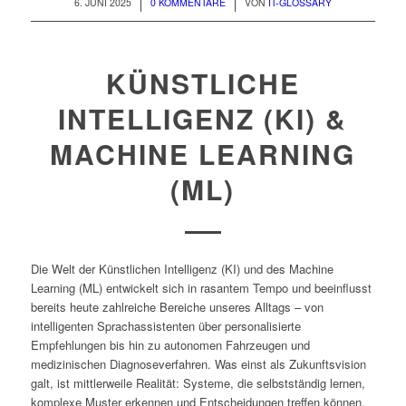
/
/
6. JUNI 2025
0 KOMMENTARE
VON
IT-GLOSSARY
KÜNSTLICHE
INTELLIGENZ (KI) &
MACHINE LEARNING
(ML)
Die Welt der Künstlichen Intelligenz (KI) und des Machine
Learning (ML) entwickelt sich in rasantem Tempo und beeinflusst
bereits heute zahlreiche Bereiche unseres Alltags – von
intelligenten Sprachassistenten über personalisierte
Empfehlungen bis hin zu autonomen Fahrzeugen und
medizinischen Diagnoseverfahren. Was einst als Zukunftsvision
galt, ist mittlerweile Realität: Systeme, die selbstständig lernen,
komplexe Muster erkennen und Entscheidungen treffen können.