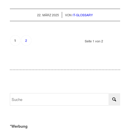
/
22. MÄRZ 2025
VON
IT-GLOSSARY
2
1
Seite 1 von 2
*Werbung