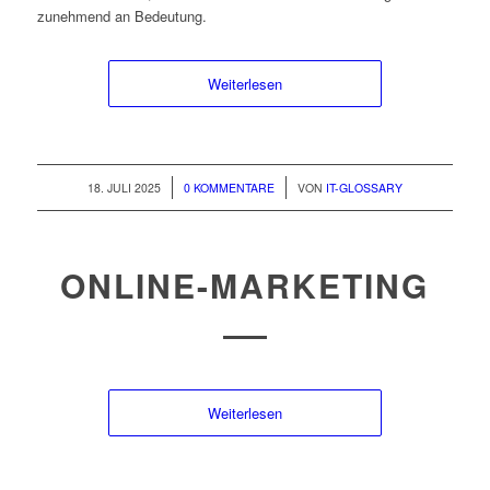
zunehmend an Bedeutung.
Weiterlesen
/
/
18. JULI 2025
0 KOMMENTARE
VON
IT-GLOSSARY
ONLINE-MARKETING
Weiterlesen