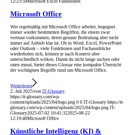
12:23:59
Microsoft Excel Funktionen
Microsoft Office
Wer regelmäßig mit Microsoft Office arbeitet, begegnet
immer wieder bestimmten Begriffen, die einem zwar
vertraut vorkommen, deren genaue Bedeutung aber nicht
immer auf Anhieb klar ist. Ob in Word, Excel, PowerPoint
oder Outlook – viele Funktionen und Fachausdrücke
wiederholen sich, können je nach Kontext aber
unterschiedlich wirken. Damit du nicht lange suchen oder
raten musst, bietet dieses Glossar eine kompakte Übersicht
der wichtigsten Begriffe rund um Microsoft Office.
Weiterlesen
2. Juli 2025
/
von
IT-Glossary
https://it-glossary.com/wp-
content/uploads/2025/04/logo.png
0
0
IT-Glossary
https://it-
glossary.com/wp-content/uploads/2025/04/logo.png
IT-
Glossary
2025-07-02 10:41:32
2025-08-22
12:19:40
Microsoft Office
Künstliche Intelligenz (KI) &