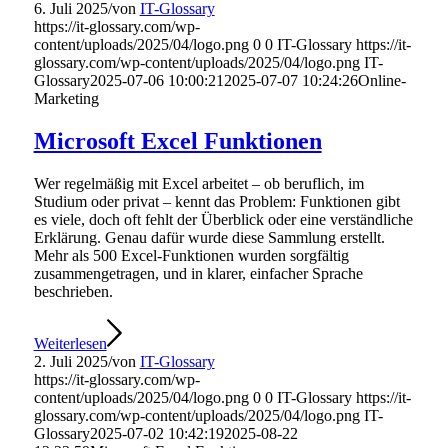
6. Juli 2025
/
von
IT-Glossary
https://it-glossary.com/wp-
content/uploads/2025/04/logo.png
0
0
IT-Glossary
https://it-
glossary.com/wp-content/uploads/2025/04/logo.png
IT-
Glossary
2025-07-06 10:00:21
2025-07-07 10:24:26
Online-
Marketing
Microsoft Excel Funktionen
Wer regelmäßig mit Excel arbeitet – ob beruflich, im
Studium oder privat – kennt das Problem: Funktionen gibt
es viele, doch oft fehlt der Überblick oder eine verständliche
Erklärung. Genau dafür wurde diese Sammlung erstellt.
Mehr als 500 Excel-Funktionen wurden sorgfältig
zusammengetragen, und in klarer, einfacher Sprache
beschrieben.
Weiterlesen
2. Juli 2025
/
von
IT-Glossary
https://it-glossary.com/wp-
content/uploads/2025/04/logo.png
0
0
IT-Glossary
https://it-
glossary.com/wp-content/uploads/2025/04/logo.png
IT-
Glossary
2025-07-02 10:42:19
2025-08-22