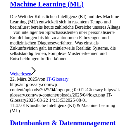
Machine Learning (ML)
Die Welt der Künstlichen Intelligenz (KI) und des Machine
Learning (ML) entwickelt sich in rasantem Tempo und
beeinflusst bereits heute zahlreiche Bereiche unseres Alltags
– von intelligenten Sprachassistenten über personalisierte
Empfehlungen bis hin zu autonomen Fahrzeugen und
medizinischen Diagnoseverfahren. Was einst als
Zukunftsvision galt, ist mittlerweile Realität: Systeme, die
selbstständig lernen, komplexe Muster erkennen und
Entscheidungen treffen können.
Weiterlesen
22. März 2025
/
von
IT-Glossary
https://it-glossary.com/wp-
content/uploads/2025/04/logo.png
0
0
IT-Glossary
https://it-
glossary.com/wp-content/uploads/2025/04/logo.png
IT-
Glossary
2025-03-22 14:13:53
2025-08-01
11:47:01
Künstliche Intelligenz (KI) & Machine Learning
(ML)
Datenbanken & Datenmanagement