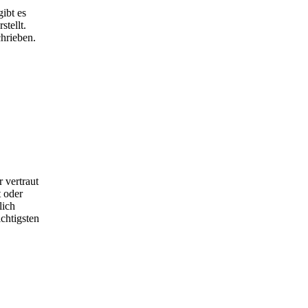
ibt es
tellt.
hrieben.
 vertraut
 oder
lich
chtigsten