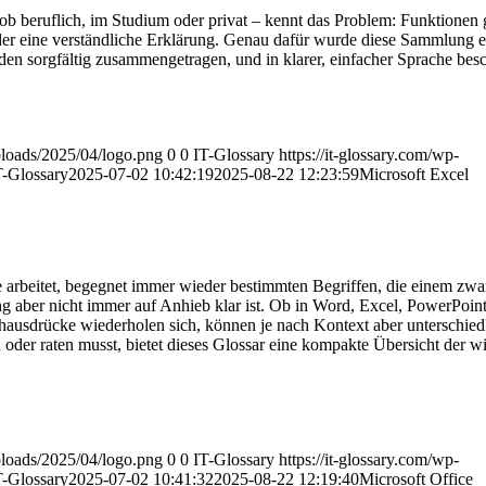
ob beruflich, im Studium oder privat – kennt das Problem: Funktionen g
oder eine verständliche Erklärung. Genau dafür wurde diese Sammlung ers
n sorgfältig zusammengetragen, und in klarer, einfacher Sprache besc
uploads/2025/04/logo.png
0
0
IT-Glossary
https://it-glossary.com/wp-
T-Glossary
2025-07-02 10:42:19
2025-08-22 12:23:59
Microsoft Excel
 arbeitet, begegnet immer wieder bestimmten Begriffen, die einem zwar
aber nicht immer auf Anhieb klar ist. Ob in Word, Excel, PowerPoint
hausdrücke wiederholen sich, können je nach Kontext aber unterschied
oder raten musst, bietet dieses Glossar eine kompakte Übersicht der wi
uploads/2025/04/logo.png
0
0
IT-Glossary
https://it-glossary.com/wp-
T-Glossary
2025-07-02 10:41:32
2025-08-22 12:19:40
Microsoft Office