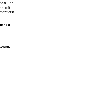
mate
und
sie mit
mentierst
n.
führst
.
chritt-