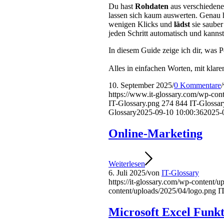
Du hast
Rohdaten
aus verschiedene
lassen sich kaum auswerten. Genau h
wenigen Klicks und
lädst
sie sauber
jeden Schritt automatisch und kannst
In diesem Guide zeige ich dir, was 
Alles in einfachen Worten, mit klare
10. September 2025
/
0 Kommentare
/
https://www.it-glossary.com/wp-cont
IT-Glossary.png
274
844
IT-Glossar
Glossary
2025-09-10 10:00:36
2025-
Online-Marketing
Weiterlesen
6. Juli 2025
/
von
IT-Glossary
https://it-glossary.com/wp-content/
content/uploads/2025/04/logo.png
I
Microsoft Excel Funk