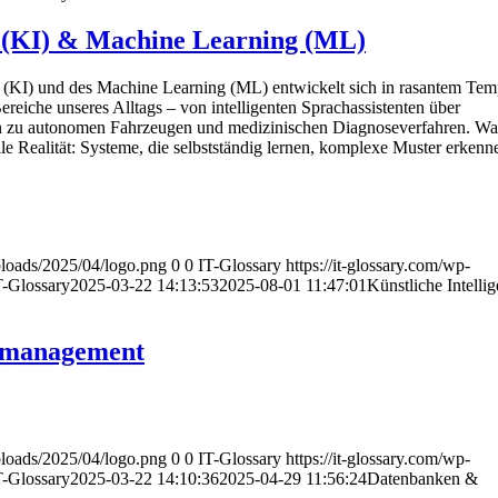
z (KI) & Machine Learning (ML)
nz (KI) und des Machine Learning (ML) entwickelt sich in rasantem Te
Bereiche unseres Alltags – von intelligenten Sprachassistenten über
in zu autonomen Fahrzeugen und medizinischen Diagnoseverfahren. Was
weile Realität: Systeme, die selbstständig lernen, komplexe Muster erken
uploads/2025/04/logo.png
0
0
IT-Glossary
https://it-glossary.com/wp-
T-Glossary
2025-03-22 14:13:53
2025-08-01 11:47:01
Künstliche Intelli
nmanagement
uploads/2025/04/logo.png
0
0
IT-Glossary
https://it-glossary.com/wp-
T-Glossary
2025-03-22 14:10:36
2025-04-29 11:56:24
Datenbanken &