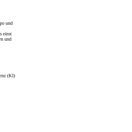
mpo und
 einst
nen und
genz (KI)