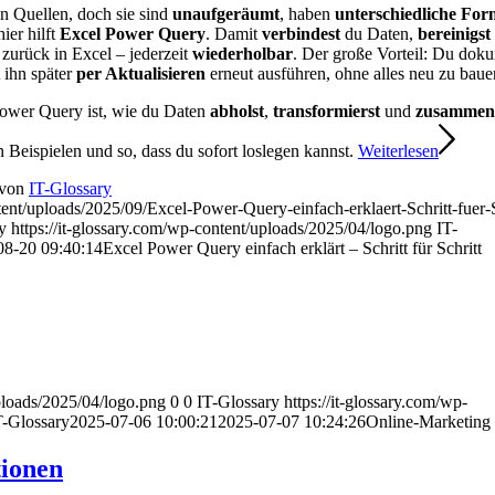
n Quellen, doch sie sind
unaufgeräumt
, haben
unterschiedliche For
ier hilft
Excel Power Query
. Damit
verbindest
du Daten,
bereinigst
 zurück in Excel – jederzeit
wiederholbar
. Der große Vorteil: Du doku
 ihn später
per Aktualisieren
erneut ausführen, ohne alles neu zu baue
Power Query ist, wie du Daten
abholst
,
transformierst
und
zusammen
n Beispielen und so, dass du sofort loslegen kannst.
Weiterlesen
von
IT-Glossary
ent/uploads/2025/09/Excel-Power-Query-einfach-erklaert-Schritt-fuer-S
y
https://it-glossary.com/wp-content/uploads/2025/04/logo.png
IT-
08-20 09:40:14
Excel Power Query einfach erklärt – Schritt für Schritt
uploads/2025/04/logo.png
0
0
IT-Glossary
https://it-glossary.com/wp-
T-Glossary
2025-07-06 10:00:21
2025-07-07 10:24:26
Online-Marketing
tionen