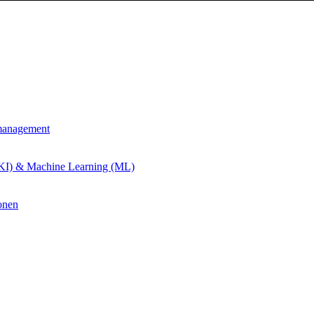
management
 (KI) & Machine Learning (ML)
onen