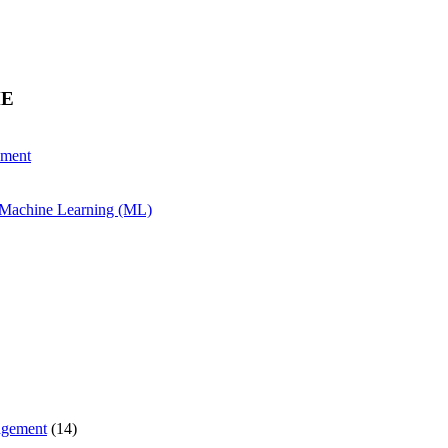
HE
ement
& Machine Learning (ML)
agement
(14)