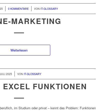
/
25
0 KOMMENTARE
VON
IT-GLOSSARY
NE-MARKETING
Weiterlesen
 JULI 2025
VON
IT-GLOSSARY
 EXCEL FUNKTIONEN
beruflich, im Studium oder privat – kennt das Problem: Funktionen