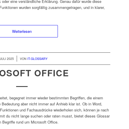
ick oder eine verständliche Erklärung. Genau dafür wurde diese
Funktionen wurden sorgfältig zusammengetragen, und in klarer,
Weiterlesen
 JULI 2025
VON
IT-GLOSSARY
OSOFT OFFICE
beitet, begegnet immer wieder bestimmten Begriffen, die einem
Bedeutung aber nicht immer auf Anhieb klar ist. Ob in Word,
e Funktionen und Fachausdrücke wiederholen sich, können je nach
mit du nicht lange suchen oder raten musst, bietet dieses Glossar
 Begriffe rund um Microsoft Office.