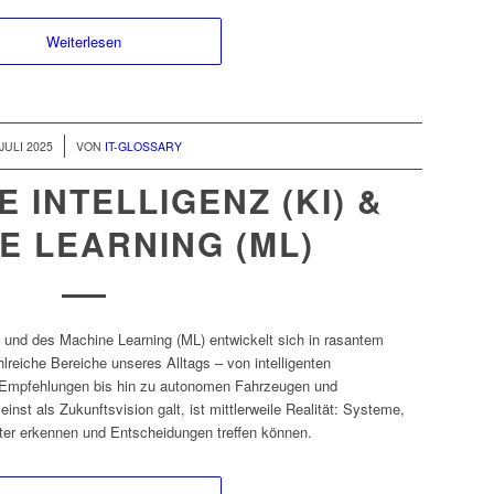
Weiterlesen
 JULI 2025
VON
IT-GLOSSARY
 INTELLIGENZ (KI) &
E LEARNING (ML)
I) und des Machine Learning (ML) entwickelt sich in rasantem
lreiche Bereiche unseres Alltags – von intelligenten
e Empfehlungen bis hin zu autonomen Fahrzeugen und
nst als Zukunftsvision galt, ist mittlerweile Realität: Systeme,
ter erkennen und Entscheidungen treffen können.