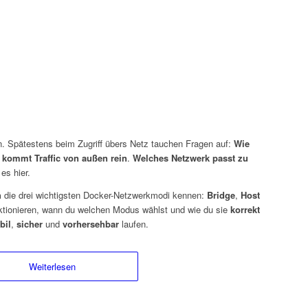
n. Spätestens beim Zugriff übers Netz tauchen Fragen auf:
Wie
 kommt Traffic von außen rein
.
Welches Netzwerk passt zu
es hier.
h
die drei wichtigsten Docker-Netzwerkmodi kennen:
Bridge
,
Host
unktionieren, wann du welchen Modus wählst und wie du sie
korrekt
bil
,
sicher
und
vorhersehbar
laufen.
Weiterlesen