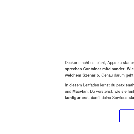
Docker macht es leicht, Apps zu starte
sprechen Container miteinander
.
Wie
welchem Szenario
. Genau darum geht 
In diesem Leitfaden lernst du
praxisna
und
Macvlan
. Du verstehst, wie sie f
konfigurierst
, damit deine Services
sta