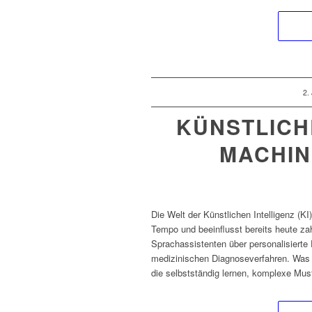
/
2.
KÜNSTLICHE
MACHIN
Die Welt der Künstlichen Intelligenz (K
Tempo und beeinflusst bereits heute zah
Sprachassistenten über personalisiert
medizinischen Diagnoseverfahren. Was ei
die selbstständig lernen, komplexe Mus