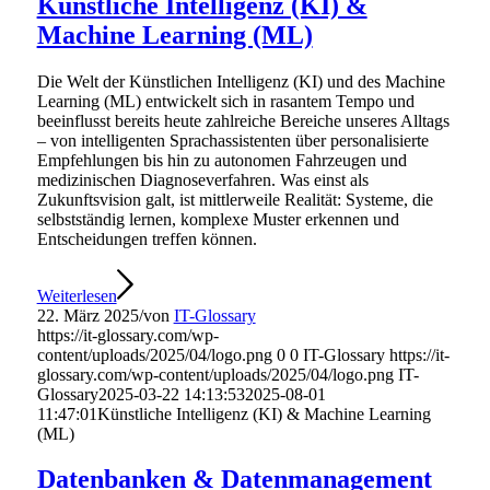
Künstliche Intelligenz (KI) &
Machine Learning (ML)
Die Welt der Künstlichen Intelligenz (KI) und des Machine
Learning (ML) entwickelt sich in rasantem Tempo und
beeinflusst bereits heute zahlreiche Bereiche unseres Alltags
– von intelligenten Sprachassistenten über personalisierte
Empfehlungen bis hin zu autonomen Fahrzeugen und
medizinischen Diagnoseverfahren. Was einst als
Zukunftsvision galt, ist mittlerweile Realität: Systeme, die
selbstständig lernen, komplexe Muster erkennen und
Entscheidungen treffen können.
Weiterlesen
22. März 2025
/
von
IT-Glossary
https://it-glossary.com/wp-
content/uploads/2025/04/logo.png
0
0
IT-Glossary
https://it-
glossary.com/wp-content/uploads/2025/04/logo.png
IT-
Glossary
2025-03-22 14:13:53
2025-08-01
11:47:01
Künstliche Intelligenz (KI) & Machine Learning
(ML)
Datenbanken & Datenmanagement