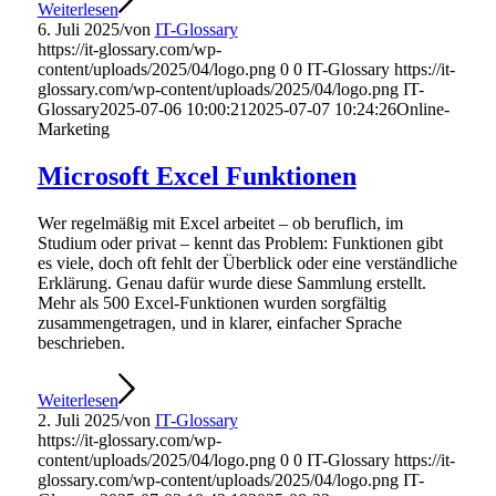
Weiterlesen
6. Juli 2025
/
von
IT-Glossary
https://it-glossary.com/wp-
content/uploads/2025/04/logo.png
0
0
IT-Glossary
https://it-
glossary.com/wp-content/uploads/2025/04/logo.png
IT-
Glossary
2025-07-06 10:00:21
2025-07-07 10:24:26
Online-
Marketing
Microsoft Excel Funktionen
Wer regelmäßig mit Excel arbeitet – ob beruflich, im
Studium oder privat – kennt das Problem: Funktionen gibt
es viele, doch oft fehlt der Überblick oder eine verständliche
Erklärung. Genau dafür wurde diese Sammlung erstellt.
Mehr als 500 Excel-Funktionen wurden sorgfältig
zusammengetragen, und in klarer, einfacher Sprache
beschrieben.
Weiterlesen
2. Juli 2025
/
von
IT-Glossary
https://it-glossary.com/wp-
content/uploads/2025/04/logo.png
0
0
IT-Glossary
https://it-
glossary.com/wp-content/uploads/2025/04/logo.png
IT-