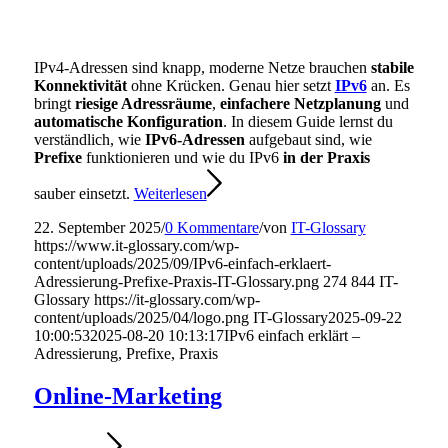
IPv4-Adressen sind knapp, moderne Netze brauchen
stabile
Konnektivität
ohne Krücken. Genau hier setzt
IPv6
an. Es
bringt
riesige Adressräume
,
einfachere Netzplanung
und
automatische Konfiguration
. In diesem Guide lernst du
verständlich, wie
IPv6-Adressen
aufgebaut sind, wie
Prefixe
funktionieren und wie du IPv6
in der Praxis
sauber einsetzt.
Weiterlesen
22. September 2025
/
0 Kommentare
/
von
IT-Glossary
https://www.it-glossary.com/wp-
content/uploads/2025/09/IPv6-einfach-erklaert-
Adressierung-Prefixe-Praxis-IT-Glossary.png
274
844
IT-
Glossary
https://it-glossary.com/wp-
content/uploads/2025/04/logo.png
IT-Glossary
2025-09-22
10:00:53
2025-08-20 10:13:17
IPv6 einfach erklärt –
Adressierung, Prefixe, Praxis
Online-Marketing