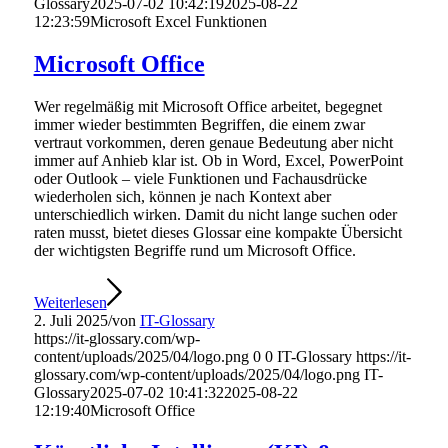
Glossary
2025-07-02 10:42:19
2025-08-22
12:23:59
Microsoft Excel Funktionen
Microsoft Office
Wer regelmäßig mit Microsoft Office arbeitet, begegnet
immer wieder bestimmten Begriffen, die einem zwar
vertraut vorkommen, deren genaue Bedeutung aber nicht
immer auf Anhieb klar ist. Ob in Word, Excel, PowerPoint
oder Outlook – viele Funktionen und Fachausdrücke
wiederholen sich, können je nach Kontext aber
unterschiedlich wirken. Damit du nicht lange suchen oder
raten musst, bietet dieses Glossar eine kompakte Übersicht
der wichtigsten Begriffe rund um Microsoft Office.
Weiterlesen
2. Juli 2025
/
von
IT-Glossary
https://it-glossary.com/wp-
content/uploads/2025/04/logo.png
0
0
IT-Glossary
https://it-
glossary.com/wp-content/uploads/2025/04/logo.png
IT-
Glossary
2025-07-02 10:41:32
2025-08-22
12:19:40
Microsoft Office