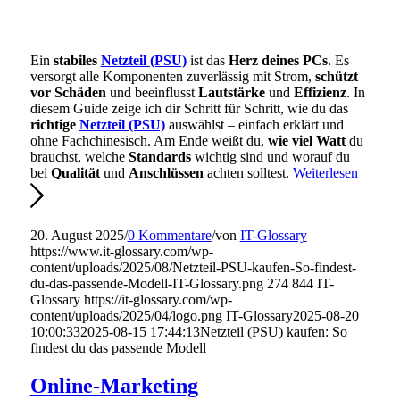
Ein
stabiles
Netzteil (PSU)
ist das
Herz deines PCs
. Es
versorgt alle Komponenten zuverlässig mit Strom,
schützt
vor Schäden
und beeinflusst
Lautstärke
und
Effizienz
. In
diesem Guide zeige ich dir Schritt für Schritt, wie du das
richtige
Netzteil (PSU)
auswählst – einfach erklärt und
ohne Fachchinesisch. Am Ende weißt du,
wie viel Watt
du
brauchst, welche
Standards
wichtig sind und worauf du
bei
Qualität
und
Anschlüssen
achten solltest.
Weiterlesen
20. August 2025
/
0 Kommentare
/
von
IT-Glossary
https://www.it-glossary.com/wp-
content/uploads/2025/08/Netzteil-PSU-kaufen-So-findest-
du-das-passende-Modell-IT-Glossary.png
274
844
IT-
Glossary
https://it-glossary.com/wp-
content/uploads/2025/04/logo.png
IT-Glossary
2025-08-20
10:00:33
2025-08-15 17:44:13
Netzteil (PSU) kaufen: So
findest du das passende Modell
Online-Marketing