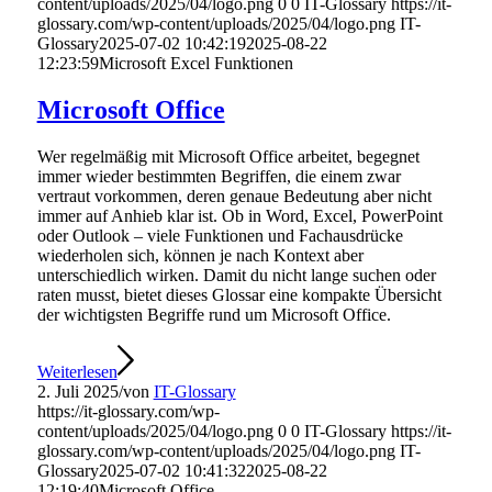
content/uploads/2025/04/logo.png
0
0
IT-Glossary
https://it-
glossary.com/wp-content/uploads/2025/04/logo.png
IT-
Glossary
2025-07-02 10:42:19
2025-08-22
12:23:59
Microsoft Excel Funktionen
Microsoft Office
Wer regelmäßig mit Microsoft Office arbeitet, begegnet
immer wieder bestimmten Begriffen, die einem zwar
vertraut vorkommen, deren genaue Bedeutung aber nicht
immer auf Anhieb klar ist. Ob in Word, Excel, PowerPoint
oder Outlook – viele Funktionen und Fachausdrücke
wiederholen sich, können je nach Kontext aber
unterschiedlich wirken. Damit du nicht lange suchen oder
raten musst, bietet dieses Glossar eine kompakte Übersicht
der wichtigsten Begriffe rund um Microsoft Office.
Weiterlesen
2. Juli 2025
/
von
IT-Glossary
https://it-glossary.com/wp-
content/uploads/2025/04/logo.png
0
0
IT-Glossary
https://it-
glossary.com/wp-content/uploads/2025/04/logo.png
IT-
Glossary
2025-07-02 10:41:32
2025-08-22
12:19:40
Microsoft Office