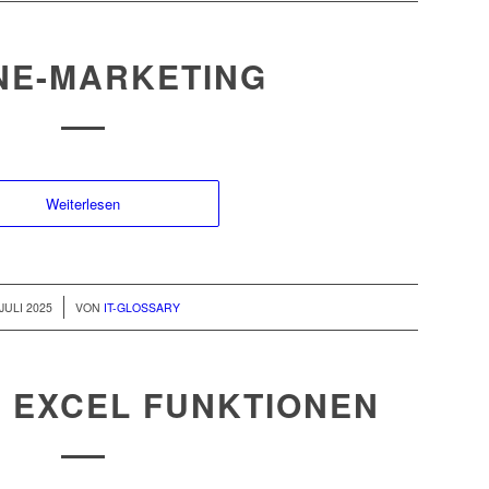
NE-MARKETING
Weiterlesen
 JULI 2025
VON
IT-GLOSSARY
 EXCEL FUNKTIONEN