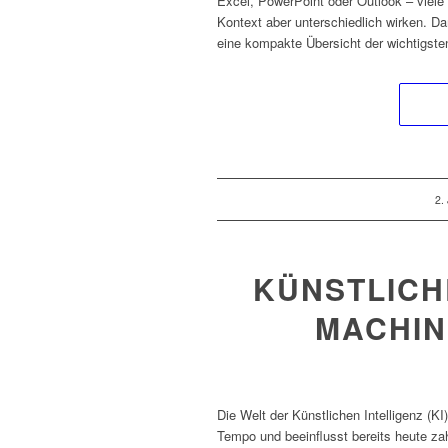
Excel, PowerPoint oder Outlook – viel
Kontext aber unterschiedlich wirken. Da
eine kompakte Übersicht der wichtigsten
/
2.
KÜNSTLICHE
MACHIN
Die Welt der Künstlichen Intelligenz (K
Tempo und beeinflusst bereits heute zah