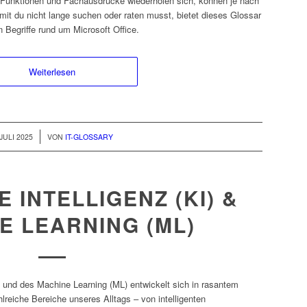
e Funktionen und Fachausdrücke wiederholen sich, können je nach
mit du nicht lange suchen oder raten musst, bietet dieses Glossar
 Begriffe rund um Microsoft Office.
Weiterlesen
 JULI 2025
VON
IT-GLOSSARY
 INTELLIGENZ (KI) &
E LEARNING (ML)
I) und des Machine Learning (ML) entwickelt sich in rasantem
lreiche Bereiche unseres Alltags – von intelligenten