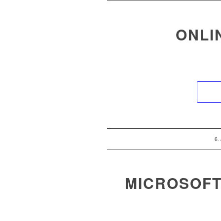
ONLI
/
6.
MICROSOFT