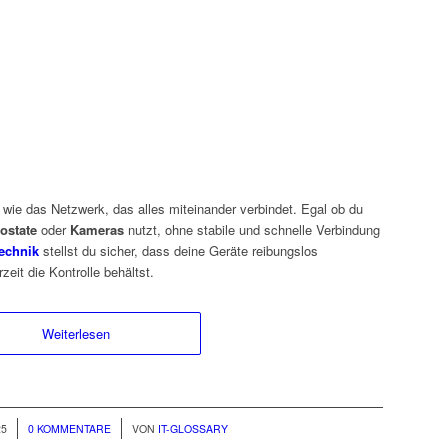
t wie das Netzwerk, das alles miteinander verbindet. Egal ob du
ostate
oder
Kameras
nutzt, ohne stabile und schnelle Verbindung
echnik
stellst du sicher, dass deine Geräte reibungslos
eit die Kontrolle behältst.
Weiterlesen
/
25
0 KOMMENTARE
VON
IT-GLOSSARY