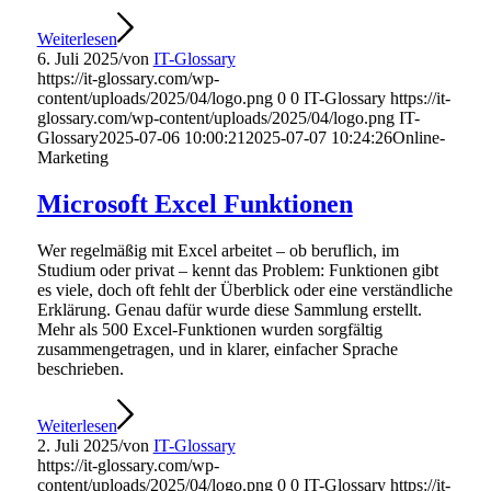
Weiterlesen
6. Juli 2025
/
von
IT-Glossary
https://it-glossary.com/wp-
content/uploads/2025/04/logo.png
0
0
IT-Glossary
https://it-
glossary.com/wp-content/uploads/2025/04/logo.png
IT-
Glossary
2025-07-06 10:00:21
2025-07-07 10:24:26
Online-
Marketing
Microsoft Excel Funktionen
Wer regelmäßig mit Excel arbeitet – ob beruflich, im
Studium oder privat – kennt das Problem: Funktionen gibt
es viele, doch oft fehlt der Überblick oder eine verständliche
Erklärung. Genau dafür wurde diese Sammlung erstellt.
Mehr als 500 Excel-Funktionen wurden sorgfältig
zusammengetragen, und in klarer, einfacher Sprache
beschrieben.
Weiterlesen
2. Juli 2025
/
von
IT-Glossary
https://it-glossary.com/wp-
content/uploads/2025/04/logo.png
0
0
IT-Glossary
https://it-