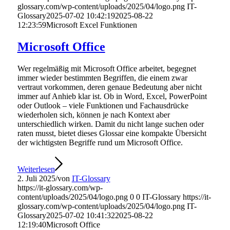
glossary.com/wp-content/uploads/2025/04/logo.png
IT-
Glossary
2025-07-02 10:42:19
2025-08-22
12:23:59
Microsoft Excel Funktionen
Microsoft Office
Wer regelmäßig mit Microsoft Office arbeitet, begegnet
immer wieder bestimmten Begriffen, die einem zwar
vertraut vorkommen, deren genaue Bedeutung aber nicht
immer auf Anhieb klar ist. Ob in Word, Excel, PowerPoint
oder Outlook – viele Funktionen und Fachausdrücke
wiederholen sich, können je nach Kontext aber
unterschiedlich wirken. Damit du nicht lange suchen oder
raten musst, bietet dieses Glossar eine kompakte Übersicht
der wichtigsten Begriffe rund um Microsoft Office.
Weiterlesen
2. Juli 2025
/
von
IT-Glossary
https://it-glossary.com/wp-
content/uploads/2025/04/logo.png
0
0
IT-Glossary
https://it-
glossary.com/wp-content/uploads/2025/04/logo.png
IT-
Glossary
2025-07-02 10:41:32
2025-08-22
12:19:40
Microsoft Office