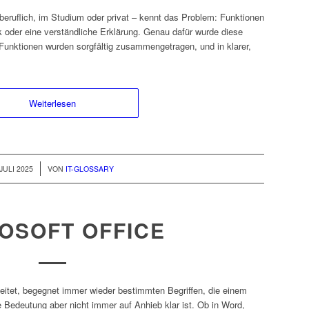
beruflich, im Studium oder privat – kennt das Problem: Funktionen
ick oder eine verständliche Erklärung. Genau dafür wurde diese
Funktionen wurden sorgfältig zusammengetragen, und in klarer,
Weiterlesen
 JULI 2025
VON
IT-GLOSSARY
OSOFT OFFICE
beitet, begegnet immer wieder bestimmten Begriffen, die einem
Bedeutung aber nicht immer auf Anhieb klar ist. Ob in Word,