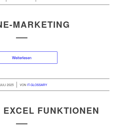
NE-MARKETING
Weiterlesen
 JULI 2025
VON
IT-GLOSSARY
 EXCEL FUNKTIONEN