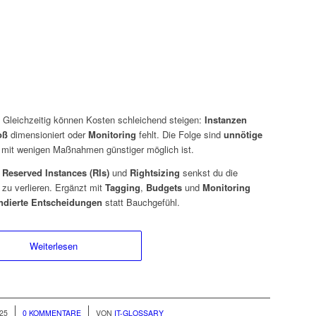
. Gleichzeitig können Kosten schleichend steigen:
Instanzen
oß
dimensioniert oder
Monitoring
fehlt. Die Folge sind
unnötige
g mit wenigen Maßnahmen günstiger möglich ist.
,
Reserved Instances (RIs)
und
Rightsizing
senkst du die
 zu verlieren. Ergänzt mit
Tagging
,
Budgets
und
Monitoring
ndierte Entscheidungen
statt Bauchgefühl.
Weiterlesen
/
25
0 KOMMENTARE
VON
IT-GLOSSARY