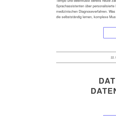
Tempo und beeinflusst bereits heute zah
Sprachassistenten über personalisiert
medizinischen Diagnoseverfahren. Was ei
die selbstständig lernen, komplexe Mus
22.
DAT
DATE