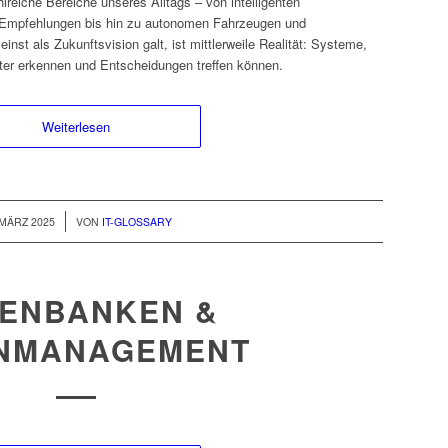
lreiche Bereiche unseres Alltags – von intelligenten
e Empfehlungen bis hin zu autonomen Fahrzeugen und
nst als Zukunftsvision galt, ist mittlerweile Realität: Systeme,
ter erkennen und Entscheidungen treffen können.
Weiterlesen
/
 MÄRZ 2025
VON
IT-GLOSSARY
ENBANKEN &
NMANAGEMENT