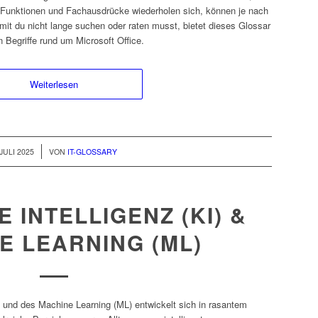
e Funktionen und Fachausdrücke wiederholen sich, können je nach
mit du nicht lange suchen oder raten musst, bietet dieses Glossar
 Begriffe rund um Microsoft Office.
Weiterlesen
 JULI 2025
VON
IT-GLOSSARY
 INTELLIGENZ (KI) &
E LEARNING (ML)
I) und des Machine Learning (ML) entwickelt sich in rasantem