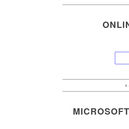
ONLI
/
6.
MICROSOFT