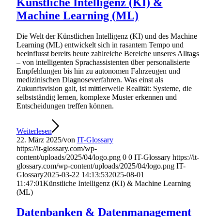
Künstliche Intelligenz (KI) &
Machine Learning (ML)
Die Welt der Künstlichen Intelligenz (KI) und des Machine
Learning (ML) entwickelt sich in rasantem Tempo und
beeinflusst bereits heute zahlreiche Bereiche unseres Alltags
– von intelligenten Sprachassistenten über personalisierte
Empfehlungen bis hin zu autonomen Fahrzeugen und
medizinischen Diagnoseverfahren. Was einst als
Zukunftsvision galt, ist mittlerweile Realität: Systeme, die
selbstständig lernen, komplexe Muster erkennen und
Entscheidungen treffen können.
Weiterlesen
22. März 2025
/
von
IT-Glossary
https://it-glossary.com/wp-
content/uploads/2025/04/logo.png
0
0
IT-Glossary
https://it-
glossary.com/wp-content/uploads/2025/04/logo.png
IT-
Glossary
2025-03-22 14:13:53
2025-08-01
11:47:01
Künstliche Intelligenz (KI) & Machine Learning
(ML)
Datenbanken & Datenmanagement