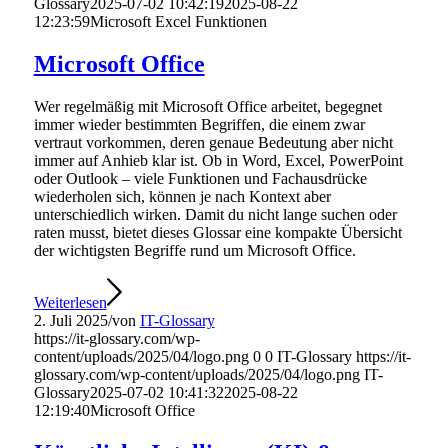
Glossary
2025-07-02 10:42:19
2025-08-22
12:23:59
Microsoft Excel Funktionen
Microsoft Office
Wer regelmäßig mit Microsoft Office arbeitet, begegnet
immer wieder bestimmten Begriffen, die einem zwar
vertraut vorkommen, deren genaue Bedeutung aber nicht
immer auf Anhieb klar ist. Ob in Word, Excel, PowerPoint
oder Outlook – viele Funktionen und Fachausdrücke
wiederholen sich, können je nach Kontext aber
unterschiedlich wirken. Damit du nicht lange suchen oder
raten musst, bietet dieses Glossar eine kompakte Übersicht
der wichtigsten Begriffe rund um Microsoft Office.
Weiterlesen
2. Juli 2025
/
von
IT-Glossary
https://it-glossary.com/wp-
content/uploads/2025/04/logo.png
0
0
IT-Glossary
https://it-
glossary.com/wp-content/uploads/2025/04/logo.png
IT-
Glossary
2025-07-02 10:41:32
2025-08-22
12:19:40
Microsoft Office