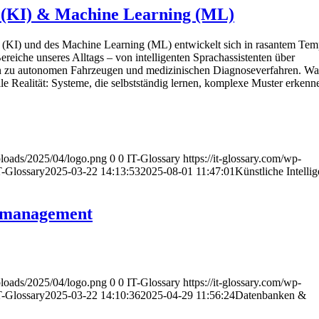
z (KI) & Machine Learning (ML)
nz (KI) und des Machine Learning (ML) entwickelt sich in rasantem Te
Bereiche unseres Alltags – von intelligenten Sprachassistenten über
in zu autonomen Fahrzeugen und medizinischen Diagnoseverfahren. Was
weile Realität: Systeme, die selbstständig lernen, komplexe Muster erken
uploads/2025/04/logo.png
0
0
IT-Glossary
https://it-glossary.com/wp-
T-Glossary
2025-03-22 14:13:53
2025-08-01 11:47:01
Künstliche Intelli
nmanagement
uploads/2025/04/logo.png
0
0
IT-Glossary
https://it-glossary.com/wp-
T-Glossary
2025-03-22 14:10:36
2025-04-29 11:56:24
Datenbanken &