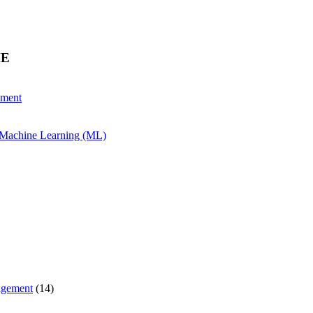
HE
ement
& Machine Learning (ML)
agement
(14)