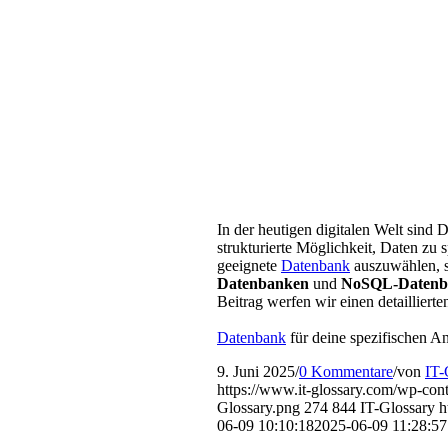
In der heutigen digitalen Welt sin
strukturierte Möglichkeit, Daten zu 
geeignete
Datenbank
auszuwählen, s
Datenbanken
und
NoSQL-Datenb
Beitrag werfen wir einen detailliert
Datenbank
für deine spezifischen A
9. Juni 2025
/
0 Kommentare
/
von
IT-
https://www.it-glossary.com/wp-c
Glossary.png
274
844
IT-Glossary
h
06-09 10:10:18
2025-06-09 11:28:57