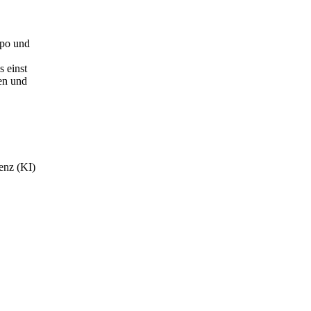
mpo und
 einst
nen und
genz (KI)