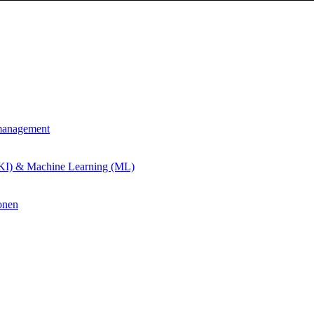
management
 (KI) & Machine Learning (ML)
onen