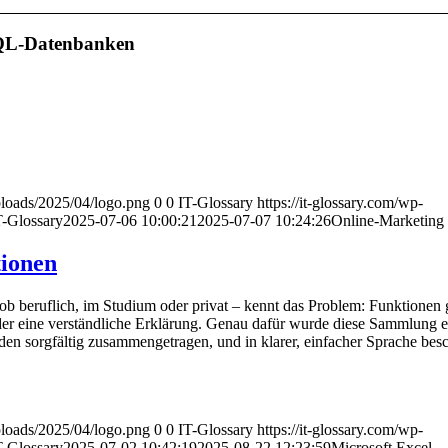
L-Datenbanken
uploads/2025/04/logo.png
0
0
IT-Glossary
https://it-glossary.com/wp-
T-Glossary
2025-07-06 10:00:21
2025-07-07 10:24:26
Online-Marketing
tionen
ob beruflich, im Studium oder privat – kennt das Problem: Funktionen g
oder eine verständliche Erklärung. Genau dafür wurde diese Sammlung ers
n sorgfältig zusammengetragen, und in klarer, einfacher Sprache besc
uploads/2025/04/logo.png
0
0
IT-Glossary
https://it-glossary.com/wp-
T-Glossary
2025-07-02 10:42:19
2025-08-22 12:23:59
Microsoft Excel