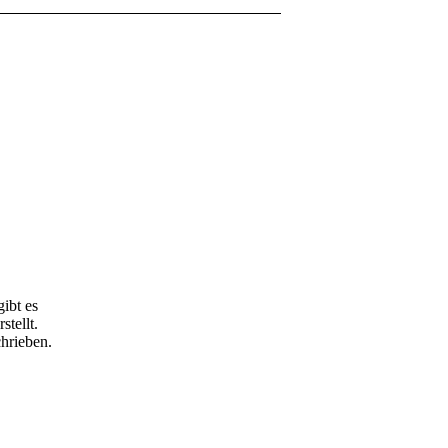
ibt es
tellt.
hrieben.