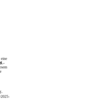
 eine
QL-
iesem
e
T-
y
2025-