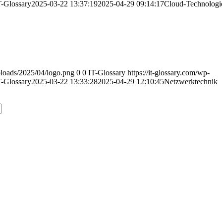
T-Glossary
2025-03-22 13:37:19
2025-04-29 09:14:17
Cloud-Technologi
uploads/2025/04/logo.png
0
0
IT-Glossary
https://it-glossary.com/wp-
T-Glossary
2025-03-22 13:33:28
2025-04-29 12:10:45
Netzwerktechnik