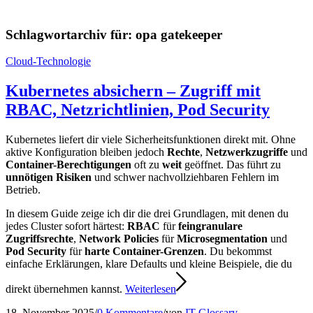
Schlagwortarchiv für:
opa gatekeeper
Cloud-Technologie
Kubernetes absichern – Zugriff mit
RBAC, Netzrichtlinien, Pod Security
Kubernetes liefert dir viele Sicherheitsfunktionen direkt mit. Ohne
aktive Konfiguration bleiben jedoch
Rechte
,
Netzwerkzugriffe
und
Container-Berechtigungen
oft zu
weit
geöffnet. Das führt zu
unnötigen Risiken
und schwer nachvollziehbaren Fehlern im
Betrieb.
In diesem Guide zeige ich dir die drei Grundlagen, mit denen du
jedes Cluster sofort härtest:
RBAC
für
feingranulare
Zugriffsrechte
,
Network Policies
für
Microsegmentation
und
Pod Security
für
harte Container-Grenzen
. Du bekommst
einfache Erklärungen, klare Defaults und kleine Beispiele, die du
direkt übernehmen kannst.
Weiterlesen
18. November 2025
/
0 Kommentare
/
von
IT-Glossary