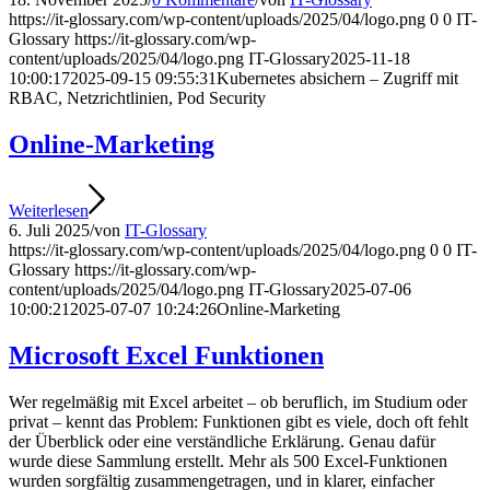
https://it-glossary.com/wp-content/uploads/2025/04/logo.png
0
0
IT-
Glossary
https://it-glossary.com/wp-
content/uploads/2025/04/logo.png
IT-Glossary
2025-11-18
10:00:17
2025-09-15 09:55:31
Kubernetes absichern – Zugriff mit
RBAC, Netzrichtlinien, Pod Security
Online-Marketing
Weiterlesen
6. Juli 2025
/
von
IT-Glossary
https://it-glossary.com/wp-content/uploads/2025/04/logo.png
0
0
IT-
Glossary
https://it-glossary.com/wp-
content/uploads/2025/04/logo.png
IT-Glossary
2025-07-06
10:00:21
2025-07-07 10:24:26
Online-Marketing
Microsoft Excel Funktionen
Wer regelmäßig mit Excel arbeitet – ob beruflich, im Studium oder
privat – kennt das Problem: Funktionen gibt es viele, doch oft fehlt
der Überblick oder eine verständliche Erklärung. Genau dafür
wurde diese Sammlung erstellt. Mehr als 500 Excel-Funktionen
wurden sorgfältig zusammengetragen, und in klarer, einfacher