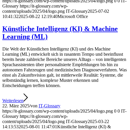
https://it-glossary.com/wp-content/uploads/2025/04/logo.png
0
0
IT-
Glossary
https://it-glossary.com/wp-
content/uploads/2025/04/logo.png
IT-Glossary
2025-07-02
10:41:32
2025-08-22 12:19:40
Microsoft Office
Künstliche Intelligenz (KI) & Machine
Learning (ML)
Die Welt der Künstlichen Intelligenz (KI) und des Machine
Learning (ML) entwickelt sich in rasantem Tempo und beeinflusst
bereits heute zahlreiche Bereiche unseres Alltags – von intelligenten
Sprachassistenten über personalisierte Empfehlungen bis hin zu
autonomen Fahrzeugen und medizinischen Diagnoseverfahren. Was
einst als Zukunftsvision galt, ist mittlerweile Realität: Systeme, die
selbstständig lernen, komplexe Muster erkennen und
Entscheidungen treffen können.
Weiterlesen
22. März 2025
/
von
IT-Glossary
https://it-glossary.com/wp-content/uploads/2025/04/logo.png
0
0
IT-
Glossary
https://it-glossary.com/wp-
content/uploads/2025/04/logo.png
IT-Glossary
2025-03-22
14:13:53
2025-08-01 11:47:01
Künstliche Intelligenz (KI) &