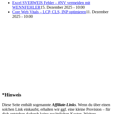
Excel SVERWEIS Fehler – #NV vermeiden mit
WENNFEHLER
15. Dezember 2025 - 10:00
Core Web Vitals – LCP, CLS, INP optimieren
11. Dezember
2025 - 10:00
*Hinweis
Diese Seite enthält sogenannte
Affiliate-Links
. Wenn du über einen
solchen Link einkaufst, erhalten wir ggf. eine kleine Provision – für
dich entstehen dadurch keine zusätzlichen Kosten. Weitere