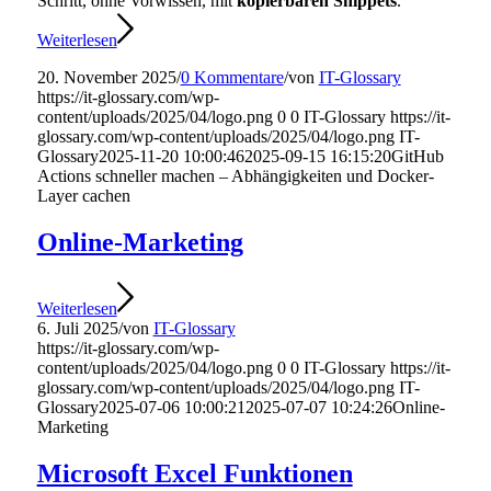
Schritt, ohne Vorwissen, mit
kopierbaren Snippets
.
Weiterlesen
20. November 2025
/
0 Kommentare
/
von
IT-Glossary
https://it-glossary.com/wp-
content/uploads/2025/04/logo.png
0
0
IT-Glossary
https://it-
glossary.com/wp-content/uploads/2025/04/logo.png
IT-
Glossary
2025-11-20 10:00:46
2025-09-15 16:15:20
GitHub
Actions schneller machen – Abhängigkeiten und Docker-
Layer cachen
Online-Marketing
Weiterlesen
6. Juli 2025
/
von
IT-Glossary
https://it-glossary.com/wp-
content/uploads/2025/04/logo.png
0
0
IT-Glossary
https://it-
glossary.com/wp-content/uploads/2025/04/logo.png
IT-
Glossary
2025-07-06 10:00:21
2025-07-07 10:24:26
Online-
Marketing
Microsoft Excel Funktionen