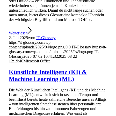
oder Outlook – viele Funktionen und Fachausdrücke
wiederholen sich, können je nach Kontext aber
unterschiedlich wirken. Damit du nicht lange suchen oder
raten musst, bietet dieses Glossar eine kompakte Übersicht
der wichtigsten Begriffe rund um Microsoft Office.
Weiterlesen
2. Juli 2025
/
von
IT-Glossary
https://it-glossary.com/wp-
content/uploads/2025/04/logo.png
0
0
IT-Glossary
https://it-
glossary.com/wp-content/uploads/2025/04/logo.png
IT-
Glossary
2025-07-02 10:41:32
2025-08-22
12:19:40
Microsoft Office
Künstliche Intelligenz (KI) &
Machine Learning (ML)
Die Welt der Künstlichen Intelligenz (KI) und des Machine
Learning (ML) entwickelt sich in rasantem Tempo und
beeinflusst bereits heute zahlreiche Bereiche unseres Alltags
– von intelligenten Sprachassistenten über personalisierte
Empfehlungen bis hin zu autonomen Fahrzeugen und
medizinischen Diagnoseverfahren. Was einst als