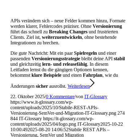
APIs verändern sich – neue Felder kommen hinzu, Formate
werden klarer, Fehlercodes präziser. Ohne
Versionierung
führt das schnell zu
Breaking Changes
und frustrierten
Clients. Ziel ist,
weiterzuentwickeln
, ohne bestehende
Integrationen zu brechen.
Die gute Nachricht: Mit ein paar
Spielregeln
und einer
passenden
Versionierungsstrategie
bleibt deine API
stabil
und gleichzeitig
lern- und releasefähig
. In diesem
Leitfaden lernst du die gängigen Optionen kennen,
bekommst
klare Beispiele
und einen
Fahrplan
, wie du
Änderungen
sicher
ausrollst.
Weiterlesen
22. Oktober 2025
/
0 Kommentare
/
von
IT-Glossary
https://www.it-glossary.com/wp-
content/uploads/2025/10/Stabile-REST-APIs-
Versionierung-SemVer-und-Migration-IT-Glossary.png
274
844
IT-Glossary
https://it-glossary.com/wp-
content/uploads/2025/04/logo.png
IT-Glossary
2025-10-22
10:00:49
2025-08-20 14:06:52
Stabile REST APIs –
Versionierung, SemVer und Migration