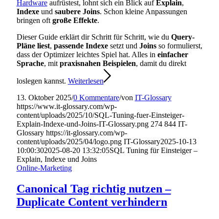
Hardware
aufrüstest, lohnt sich ein Blick auf
Explain
,
Indexe
und
saubere Joins
. Schon kleine Anpassungen
bringen oft
große Effekte
.
Dieser Guide erklärt dir Schritt für Schritt, wie du
Query-
Pläne liest
,
passende Indexe
setzt und
Joins
so formulierst,
dass der Optimizer leichtes Spiel hat. Alles in
einfacher
Sprache
, mit
praxisnahen Beispielen
, damit du direkt
loslegen kannst.
Weiterlesen
13. Oktober 2025
/
0 Kommentare
/
von
IT-Glossary
https://www.it-glossary.com/wp-
content/uploads/2025/10/SQL-Tuning-fuer-Einsteiger-
Explain-Indexe-und-Joins-IT-Glossary.png
274
844
IT-
Glossary
https://it-glossary.com/wp-
content/uploads/2025/04/logo.png
IT-Glossary
2025-10-13
10:00:30
2025-08-20 13:32:05
SQL Tuning für Einsteiger –
Explain, Indexe und Joins
Online-Marketing
Canonical Tag richtig nutzen –
Duplicate Content verhindern