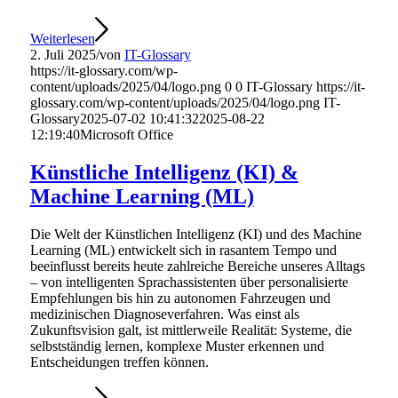
Weiterlesen
2. Juli 2025
/
von
IT-Glossary
https://it-glossary.com/wp-
content/uploads/2025/04/logo.png
0
0
IT-Glossary
https://it-
glossary.com/wp-content/uploads/2025/04/logo.png
IT-
Glossary
2025-07-02 10:41:32
2025-08-22
12:19:40
Microsoft Office
Künstliche Intelligenz (KI) &
Machine Learning (ML)
Die Welt der Künstlichen Intelligenz (KI) und des Machine
Learning (ML) entwickelt sich in rasantem Tempo und
beeinflusst bereits heute zahlreiche Bereiche unseres Alltags
– von intelligenten Sprachassistenten über personalisierte
Empfehlungen bis hin zu autonomen Fahrzeugen und
medizinischen Diagnoseverfahren. Was einst als
Zukunftsvision galt, ist mittlerweile Realität: Systeme, die
selbstständig lernen, komplexe Muster erkennen und
Entscheidungen treffen können.