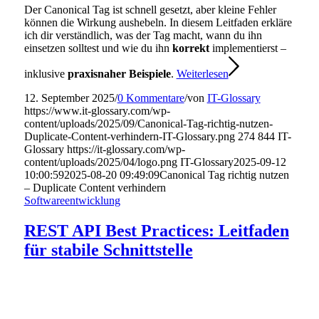
Der Canonical Tag ist schnell gesetzt, aber kleine Fehler
können die Wirkung aushebeln. In diesem Leitfaden erkläre
ich dir verständlich, was der Tag macht, wann du ihn
einsetzen solltest und wie du ihn
korrekt
implementierst –
inklusive
praxisnaher Beispiele
.
Weiterlesen
12. September 2025
/
0 Kommentare
/
von
IT-Glossary
https://www.it-glossary.com/wp-
content/uploads/2025/09/Canonical-Tag-richtig-nutzen-
Duplicate-Content-verhindern-IT-Glossary.png
274
844
IT-
Glossary
https://it-glossary.com/wp-
content/uploads/2025/04/logo.png
IT-Glossary
2025-09-12
10:00:59
2025-08-20 09:49:09
Canonical Tag richtig nutzen
– Duplicate Content verhindern
Softwareentwicklung
REST API Best Practices: Leitfaden
für stabile Schnittstelle