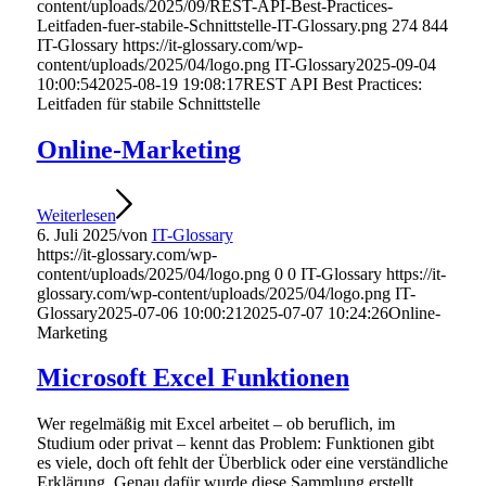
content/uploads/2025/09/REST-API-Best-Practices-
Leitfaden-fuer-stabile-Schnittstelle-IT-Glossary.png
274
844
IT-Glossary
https://it-glossary.com/wp-
content/uploads/2025/04/logo.png
IT-Glossary
2025-09-04
10:00:54
2025-08-19 19:08:17
REST API Best Practices:
Leitfaden für stabile Schnittstelle
Online-Marketing
Weiterlesen
6. Juli 2025
/
von
IT-Glossary
https://it-glossary.com/wp-
content/uploads/2025/04/logo.png
0
0
IT-Glossary
https://it-
glossary.com/wp-content/uploads/2025/04/logo.png
IT-
Glossary
2025-07-06 10:00:21
2025-07-07 10:24:26
Online-
Marketing
Microsoft Excel Funktionen
Wer regelmäßig mit Excel arbeitet – ob beruflich, im
Studium oder privat – kennt das Problem: Funktionen gibt
es viele, doch oft fehlt der Überblick oder eine verständliche
Erklärung. Genau dafür wurde diese Sammlung erstellt.