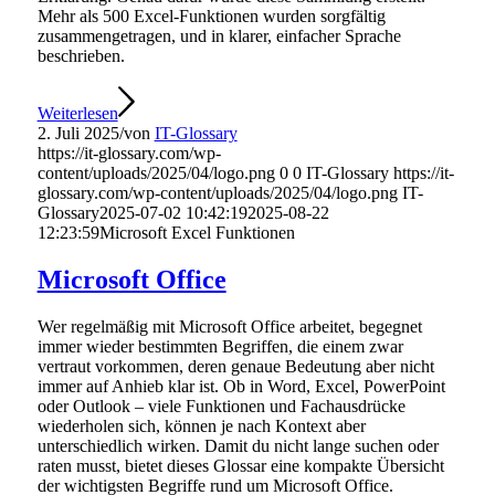
Mehr als 500 Excel-Funktionen wurden sorgfältig
zusammengetragen, und in klarer, einfacher Sprache
beschrieben.
Weiterlesen
2. Juli 2025
/
von
IT-Glossary
https://it-glossary.com/wp-
content/uploads/2025/04/logo.png
0
0
IT-Glossary
https://it-
glossary.com/wp-content/uploads/2025/04/logo.png
IT-
Glossary
2025-07-02 10:42:19
2025-08-22
12:23:59
Microsoft Excel Funktionen
Microsoft Office
Wer regelmäßig mit Microsoft Office arbeitet, begegnet
immer wieder bestimmten Begriffen, die einem zwar
vertraut vorkommen, deren genaue Bedeutung aber nicht
immer auf Anhieb klar ist. Ob in Word, Excel, PowerPoint
oder Outlook – viele Funktionen und Fachausdrücke
wiederholen sich, können je nach Kontext aber
unterschiedlich wirken. Damit du nicht lange suchen oder
raten musst, bietet dieses Glossar eine kompakte Übersicht
der wichtigsten Begriffe rund um Microsoft Office.