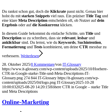
Du rankst schon gut, doch die
Klickrate
passt nicht. Genau hier
holst du mit
starken Snippets
viel raus. Ein präziser
Title Tag
und
eine klare
Meta Description
entscheiden oft, ob Nutzer auf
dein
Ergebnis
oder auf
die Konkurrenz
klicken.
In diesem Guide bekommst du einfache Schritte, um
Title
und
Description
so zu schreiben, dass sie
relevant
,
lesbar
und
anklickbar
sind. Du lernst, wie du
Keywords
,
Suchintention
,
Formatierung
und
Tests
kombinierst, um deine
CTR
messbar zu
verbessern.
Weiterlesen
28. Oktober 2025
/
0 Kommentare
/
von
IT-Glossary
https://www.it-glossary.com/wp-content/uploads/2025/10/Hoehere-
CTR-in-Google-starke-Title-und-Meta-Descriptions-IT-
Glossary.png
274
844
IT-Glossary
https://it-glossary.com/wp-
content/uploads/2025/04/logo.png
IT-Glossary
2025-10-28
10:00:03
2025-08-20 14:20:15
Höhere CTR in Google – starke Title
und Meta Descriptions
Online-Marketing