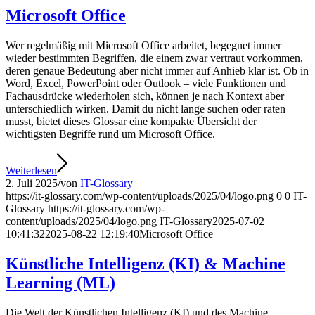
Microsoft Office
Wer regelmäßig mit Microsoft Office arbeitet, begegnet immer
wieder bestimmten Begriffen, die einem zwar vertraut vorkommen,
deren genaue Bedeutung aber nicht immer auf Anhieb klar ist. Ob in
Word, Excel, PowerPoint oder Outlook – viele Funktionen und
Fachausdrücke wiederholen sich, können je nach Kontext aber
unterschiedlich wirken. Damit du nicht lange suchen oder raten
musst, bietet dieses Glossar eine kompakte Übersicht der
wichtigsten Begriffe rund um Microsoft Office.
Weiterlesen
2. Juli 2025
/
von
IT-Glossary
https://it-glossary.com/wp-content/uploads/2025/04/logo.png
0
0
IT-
Glossary
https://it-glossary.com/wp-
content/uploads/2025/04/logo.png
IT-Glossary
2025-07-02
10:41:32
2025-08-22 12:19:40
Microsoft Office
Künstliche Intelligenz (KI) & Machine
Learning (ML)
Die Welt der Künstlichen Intelligenz (KI) und des Machine