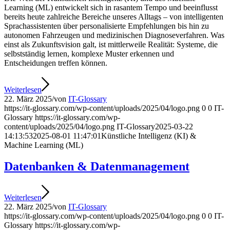
Learning (ML) entwickelt sich in rasantem Tempo und beeinflusst
bereits heute zahlreiche Bereiche unseres Alltags – von intelligenten
Sprachassistenten über personalisierte Empfehlungen bis hin zu
autonomen Fahrzeugen und medizinischen Diagnoseverfahren. Was
einst als Zukunftsvision galt, ist mittlerweile Realität: Systeme, die
selbstständig lernen, komplexe Muster erkennen und
Entscheidungen treffen können.
Weiterlesen
22. März 2025
/
von
IT-Glossary
https://it-glossary.com/wp-content/uploads/2025/04/logo.png
0
0
IT-
Glossary
https://it-glossary.com/wp-
content/uploads/2025/04/logo.png
IT-Glossary
2025-03-22
14:13:53
2025-08-01 11:47:01
Künstliche Intelligenz (KI) &
Machine Learning (ML)
Datenbanken & Datenmanagement
Weiterlesen
22. März 2025
/
von
IT-Glossary
https://it-glossary.com/wp-content/uploads/2025/04/logo.png
0
0
IT-
Glossary
https://it-glossary.com/wp-