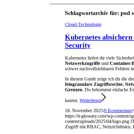
Schlagwortarchiv für:
pod s
Cloud-Technologie
Kubernetes absichern 
Security
Kubernetes liefert dir viele Sicherh
Netzwerkzugriffe
und
Container-
schwer nachvollziehbaren Fehlern im
In diesem Guide zeige ich dir die dr
feingranulare Zugriffsrechte
,
Netw
Grenzen
. Du bekommst einfache Erk
kannst.
Weiterlesen
18. November 2025
/
0 Kommentare
/
https://it-glossary.com/wp-content/
content/uploads/2025/04/logo.png
I
Zugriff mit RBAC, Netzrichtlinien, 