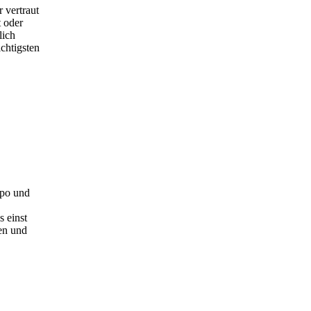
 vertraut
 oder
lich
chtigsten
mpo und
 einst
nen und