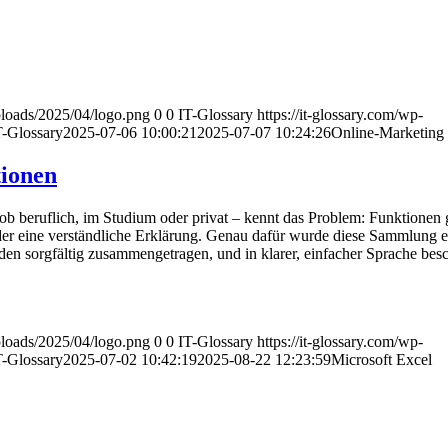
uploads/2025/04/logo.png
0
0
IT-Glossary
https://it-glossary.com/wp-
T-Glossary
2025-07-06 10:00:21
2025-07-07 10:24:26
Online-Marketing
tionen
ob beruflich, im Studium oder privat – kennt das Problem: Funktionen g
oder eine verständliche Erklärung. Genau dafür wurde diese Sammlung ers
n sorgfältig zusammengetragen, und in klarer, einfacher Sprache besc
uploads/2025/04/logo.png
0
0
IT-Glossary
https://it-glossary.com/wp-
T-Glossary
2025-07-02 10:42:19
2025-08-22 12:23:59
Microsoft Excel