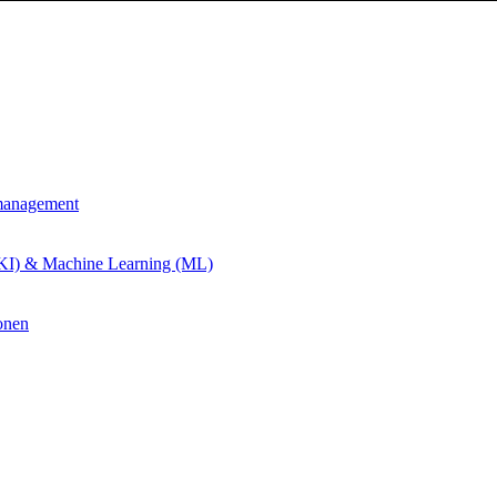
management
 (KI) & Machine Learning (ML)
onen