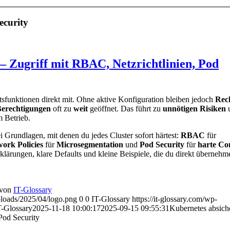
ecurity
– Zugriff mit RBAC, Netzrichtlinien, Pod
eitsfunktionen direkt mit. Ohne aktive Konfiguration bleiben jedoch
Rec
Berechtigungen
oft zu
weit
geöffnet. Das führt zu
unnötigen Risiken
 Betrieb.
ei Grundlagen, mit denen du jedes Cluster sofort härtest:
RBAC
für
ork Policies
für
Microsegmentation
und
Pod Security
für
harte Co
lärungen, klare Defaults und kleine Beispiele, die du direkt übernehm
von
IT-Glossary
uploads/2025/04/logo.png
0
0
IT-Glossary
https://it-glossary.com/wp-
T-Glossary
2025-11-18 10:00:17
2025-09-15 09:55:31
Kubernetes absich
Pod Security