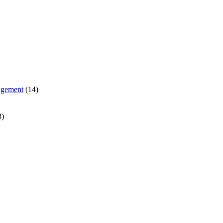
agement
(14)
3)