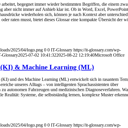
 arbeitet, begegnet immer wieder bestimmten Begriffen, die einem zwar
aber nicht immer auf Anhieb klar ist. Ob in Word, Excel, PowerPoint
hausdrücke wiederholen sich, können je nach Kontext aber unterschied
oder raten musst, bietet dieses Glossar eine kompakte Übersicht der wi
uploads/2025/04/logo.png
0
0
IT-Glossary
https://it-glossary.com/wp-
T-Glossary
2025-07-02 10:41:32
2025-08-22 12:19:40
Microsoft Office
z (KI) & Machine Learning (ML)
nz (KI) und des Machine Learning (ML) entwickelt sich in rasantem Te
Bereiche unseres Alltags – von intelligenten Sprachassistenten über
in zu autonomen Fahrzeugen und medizinischen Diagnoseverfahren. Was
weile Realität: Systeme, die selbstständig lernen, komplexe Muster erken
uploads/2025/04/logo.png
0
0
IT-Glossary
https://it-glossary.com/wp-