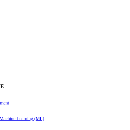
HE
ement
& Machine Learning (ML)