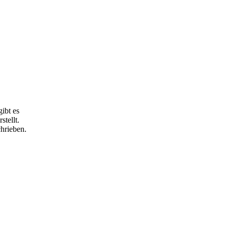
ibt es
tellt.
hrieben.