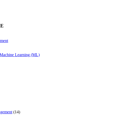
HE
ement
& Machine Learning (ML)
agement
(14)