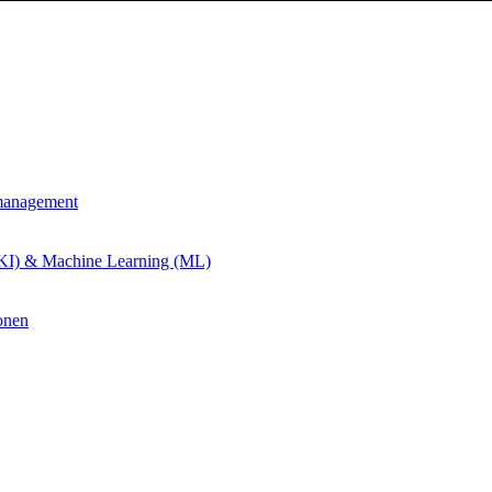
management
 (KI) & Machine Learning (ML)
onen