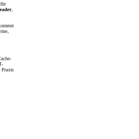
für
eader
,
kommst
eine,
Cache-
T-
 Praxis