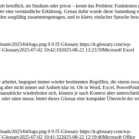
ob beruflich, im Studium oder privat – kennt das Problem: Funktionen g
oder eine verständliche Erklärung. Genau dafür wurde diese Sammlung ers
n sorgfältig zusammengetragen, und in klarer, einfacher Sprache besc
uploads/2025/04/logo.png
0
0
IT-Glossary
https://it-glossary.com/wp-
T-Glossary
2025-07-02 10:42:19
2025-08-22 12:23:59
Microsoft Excel
 arbeitet, begegnet immer wieder bestimmten Begriffen, die einem zwar
aber nicht immer auf Anhieb klar ist. Ob in Word, Excel, PowerPoint
hausdrücke wiederholen sich, können je nach Kontext aber unterschied
oder raten musst, bietet dieses Glossar eine kompakte Übersicht der wi
uploads/2025/04/logo.png
0
0
IT-Glossary
https://it-glossary.com/wp-
T-Glossary
2025-07-02 10:41:32
2025-08-22 12:19:40
Microsoft Office