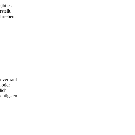
ibt es
tellt.
hrieben.
 vertraut
 oder
lich
chtigsten