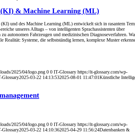
z (KI) & Machine Learning (ML)
nz (KI) und des Machine Learning (ML) entwickelt sich in rasantem Te
Bereiche unseres Alltags – von intelligenten Sprachassistenten über
in zu autonomen Fahrzeugen und medizinischen Diagnoseverfahren. Was
weile Realität: Systeme, die selbstständig lernen, komplexe Muster erken
uploads/2025/04/logo.png
0
0
IT-Glossary
https://it-glossary.com/wp-
T-Glossary
2025-03-22 14:13:53
2025-08-01 11:47:01
Künstliche Intelli
nmanagement
uploads/2025/04/logo.png
0
0
IT-Glossary
https://it-glossary.com/wp-
T-Glossary
2025-03-22 14:10:36
2025-04-29 11:56:24
Datenbanken &