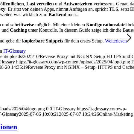
öffentlichen
,
Last verteilen
und
Antwortzeiten
verbessern. Genau da
oxy
. Er sitzt
vor
deinen Apps, nimmt Anfragen an, spricht
TLS
, setzt
H
 weiter, was wirklich zum
Backend
muss.
h
und
schrittweise
möglich. Mit einer kleinen
Konfigurationsdatei
be
p
und
Caching
unter Kontrolle. In diesem Guide zeige ich dir die Baust
nd gebe dir
kopierbare Snippets
für dein erstes Setup.
Weiterlesen
on
IT-Glossary
ontent/uploads/2025/10/Reverse-Proxy-mit-NGINX-Setup-HTTPS-und-
Glossary
https://it-glossary.com/wp-content/uploads/2025/04/logo.png
I
08-20 14:35:19
Reverse Proxy mit NGINX – Setup, HTTPS und Cache
uploads/2025/04/logo.png
0
0
IT-Glossary
https://it-glossary.com/wp-
T-Glossary
2025-07-06 10:00:21
2025-07-07 10:24:26
Online-Marketing
tionen