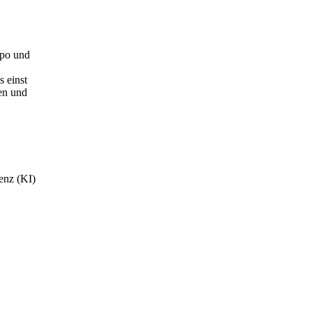
mpo und
 einst
nen und
genz (KI)