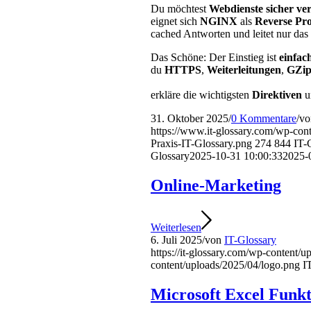
Du möchtest
Webdienste sicher ver
eignet sich
NGINX
als
Reverse Pr
cached Antworten und leitet nur das
Das Schöne: Der Einstieg ist
einfac
du
HTTPS
,
Weiterleitungen
,
GZi
erkläre die wichtigsten
Direktiven
u
31. Oktober 2025
/
0 Kommentare
/
v
https://www.it-glossary.com/wp-c
Praxis-IT-Glossary.png
274
844
IT-
Glossary
2025-10-31 10:00:33
2025-
Online-Marketing
Weiterlesen
6. Juli 2025
/
von
IT-Glossary
https://it-glossary.com/wp-content/
content/uploads/2025/04/logo.png
I
Microsoft Excel Funk