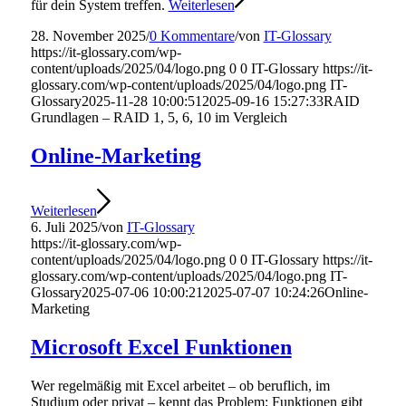
für dein System treffen.
Weiterlesen
28. November 2025
/
0 Kommentare
/
von
IT-Glossary
https://it-glossary.com/wp-
content/uploads/2025/04/logo.png
0
0
IT-Glossary
https://it-
glossary.com/wp-content/uploads/2025/04/logo.png
IT-
Glossary
2025-11-28 10:00:51
2025-09-16 15:27:33
RAID
Grundlagen – RAID 1, 5, 6, 10 im Vergleich
Online-Marketing
Weiterlesen
6. Juli 2025
/
von
IT-Glossary
https://it-glossary.com/wp-
content/uploads/2025/04/logo.png
0
0
IT-Glossary
https://it-
glossary.com/wp-content/uploads/2025/04/logo.png
IT-
Glossary
2025-07-06 10:00:21
2025-07-07 10:24:26
Online-
Marketing
Microsoft Excel Funktionen
Wer regelmäßig mit Excel arbeitet – ob beruflich, im
Studium oder privat – kennt das Problem: Funktionen gibt