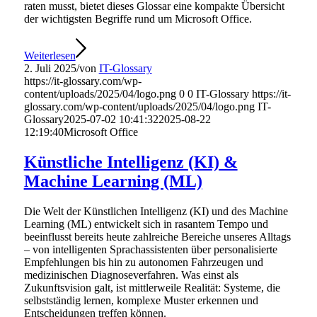
raten musst, bietet dieses Glossar eine kompakte Übersicht
der wichtigsten Begriffe rund um Microsoft Office.
Weiterlesen
2. Juli 2025
/
von
IT-Glossary
https://it-glossary.com/wp-
content/uploads/2025/04/logo.png
0
0
IT-Glossary
https://it-
glossary.com/wp-content/uploads/2025/04/logo.png
IT-
Glossary
2025-07-02 10:41:32
2025-08-22
12:19:40
Microsoft Office
Künstliche Intelligenz (KI) &
Machine Learning (ML)
Die Welt der Künstlichen Intelligenz (KI) und des Machine
Learning (ML) entwickelt sich in rasantem Tempo und
beeinflusst bereits heute zahlreiche Bereiche unseres Alltags
– von intelligenten Sprachassistenten über personalisierte
Empfehlungen bis hin zu autonomen Fahrzeugen und
medizinischen Diagnoseverfahren. Was einst als
Zukunftsvision galt, ist mittlerweile Realität: Systeme, die
selbstständig lernen, komplexe Muster erkennen und
Entscheidungen treffen können.