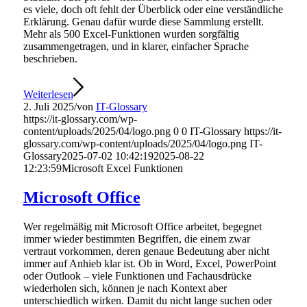
es viele, doch oft fehlt der Überblick oder eine verständliche
Erklärung. Genau dafür wurde diese Sammlung erstellt.
Mehr als 500 Excel-Funktionen wurden sorgfältig
zusammengetragen, und in klarer, einfacher Sprache
beschrieben.
Weiterlesen
2. Juli 2025
/
von
IT-Glossary
https://it-glossary.com/wp-
content/uploads/2025/04/logo.png
0
0
IT-Glossary
https://it-
glossary.com/wp-content/uploads/2025/04/logo.png
IT-
Glossary
2025-07-02 10:42:19
2025-08-22
12:23:59
Microsoft Excel Funktionen
Microsoft Office
Wer regelmäßig mit Microsoft Office arbeitet, begegnet
immer wieder bestimmten Begriffen, die einem zwar
vertraut vorkommen, deren genaue Bedeutung aber nicht
immer auf Anhieb klar ist. Ob in Word, Excel, PowerPoint
oder Outlook – viele Funktionen und Fachausdrücke
wiederholen sich, können je nach Kontext aber
unterschiedlich wirken. Damit du nicht lange suchen oder