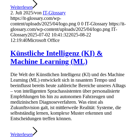
Weiterlesen
2. Juli 2025
/
von
IT-Glossary
https://it-glossary.com/wp-
content/uploads/2025/04/logo.png
0
0
IT-Glossary
https://it-
glossary.com/wp-content/uploads/2025/04/logo.png
IT-
Glossary
2025-07-02 10:41:32
2025-08-22
12:19:40
Microsoft Office
Künstliche Intelligenz (KI) &
Machine Learning (ML)
Die Welt der Künstlichen Intelligenz (KI) und des Machine
Learning (ML) entwickelt sich in rasantem Tempo und
beeinflusst bereits heute zahlreiche Bereiche unseres Alltags
– von intelligenten Sprachassistenten über personalisierte
Empfehlungen bis hin zu autonomen Fahrzeugen und
medizinischen Diagnoseverfahren. Was einst als
Zukunftsvision galt, ist mittlerweile Realität: Systeme, die
selbstständig lernen, komplexe Muster erkennen und
Entscheidungen treffen können.
Weiterlesen