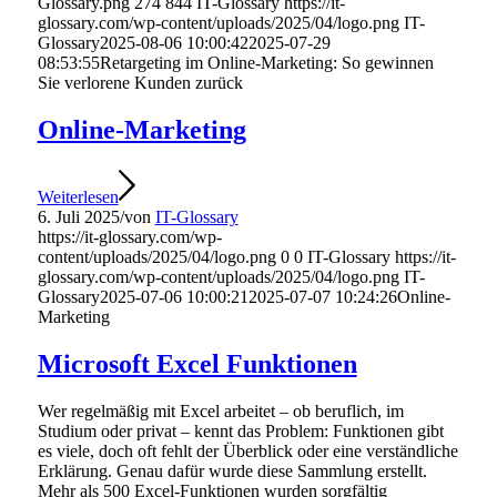
Glossary.png
274
844
IT-Glossary
https://it-
glossary.com/wp-content/uploads/2025/04/logo.png
IT-
Glossary
2025-08-06 10:00:42
2025-07-29
08:53:55
Retargeting im Online-Marketing: So gewinnen
Sie verlorene Kunden zurück
Online-Marketing
Weiterlesen
6. Juli 2025
/
von
IT-Glossary
https://it-glossary.com/wp-
content/uploads/2025/04/logo.png
0
0
IT-Glossary
https://it-
glossary.com/wp-content/uploads/2025/04/logo.png
IT-
Glossary
2025-07-06 10:00:21
2025-07-07 10:24:26
Online-
Marketing
Microsoft Excel Funktionen
Wer regelmäßig mit Excel arbeitet – ob beruflich, im
Studium oder privat – kennt das Problem: Funktionen gibt
es viele, doch oft fehlt der Überblick oder eine verständliche
Erklärung. Genau dafür wurde diese Sammlung erstellt.
Mehr als 500 Excel-Funktionen wurden sorgfältig