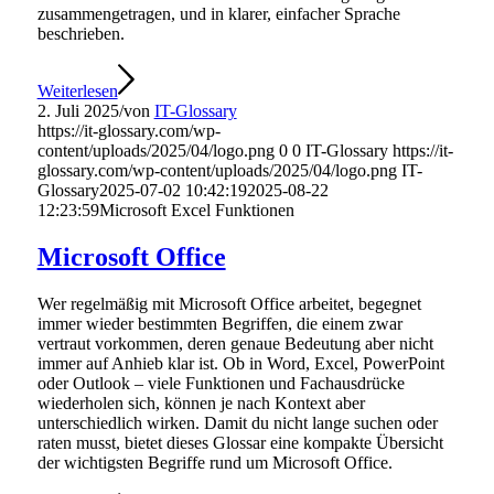
zusammengetragen, und in klarer, einfacher Sprache
beschrieben.
Weiterlesen
2. Juli 2025
/
von
IT-Glossary
https://it-glossary.com/wp-
content/uploads/2025/04/logo.png
0
0
IT-Glossary
https://it-
glossary.com/wp-content/uploads/2025/04/logo.png
IT-
Glossary
2025-07-02 10:42:19
2025-08-22
12:23:59
Microsoft Excel Funktionen
Microsoft Office
Wer regelmäßig mit Microsoft Office arbeitet, begegnet
immer wieder bestimmten Begriffen, die einem zwar
vertraut vorkommen, deren genaue Bedeutung aber nicht
immer auf Anhieb klar ist. Ob in Word, Excel, PowerPoint
oder Outlook – viele Funktionen und Fachausdrücke
wiederholen sich, können je nach Kontext aber
unterschiedlich wirken. Damit du nicht lange suchen oder
raten musst, bietet dieses Glossar eine kompakte Übersicht
der wichtigsten Begriffe rund um Microsoft Office.