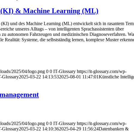
z (KI) & Machine Learning (ML)
nz (KI) und des Machine Learning (ML) entwickelt sich in rasantem Te
Bereiche unseres Alltags – von intelligenten Sprachassistenten über
in zu autonomen Fahrzeugen und medizinischen Diagnoseverfahren. Was
weile Realität: Systeme, die selbstständig lernen, komplexe Muster erken
uploads/2025/04/logo.png
0
0
IT-Glossary
https://it-glossary.com/wp-
T-Glossary
2025-03-22 14:13:53
2025-08-01 11:47:01
Künstliche Intelli
nmanagement
uploads/2025/04/logo.png
0
0
IT-Glossary
https://it-glossary.com/wp-
T-Glossary
2025-03-22 14:10:36
2025-04-29 11:56:24
Datenbanken &