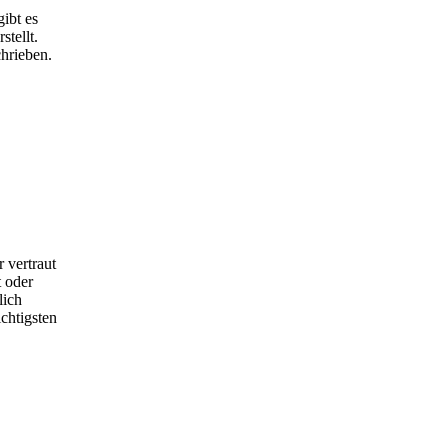
ibt es
tellt.
hrieben.
 vertraut
 oder
lich
chtigsten