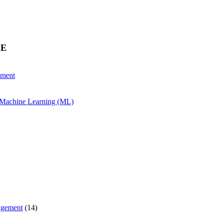
HE
ement
& Machine Learning (ML)
agement
(14)