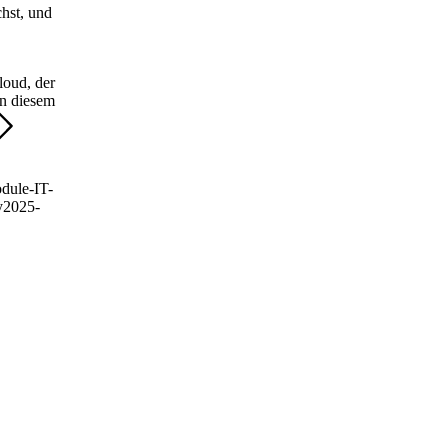
hst, und
loud, der
In diesem
odule-IT-
y
2025-