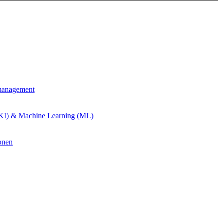
management
 (KI) & Machine Learning (ML)
onen