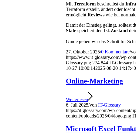
Mit
Terraform
beschreibst du
Infra
Terraform erstellt, ändert oder löscht
ermöglicht
Reviews
wie bei normal
Damit der Einstieg gelingt, solltest 
State
speichert den
Ist-Zustand
dei
Guide gehen wir das Schritt für Schr
27. Oktober 2025
/
0 Kommentare
/
v
https://www.it-glossary.com/wp-cont
Glossary.png
274
844
IT-Glossary
h
10-27 10:00:14
2025-08-20 14:17:40
Online-Marketing
Weiterlesen
6. Juli 2025
/
von
IT-Glossary
https://it-glossary.com/wp-content/
content/uploads/2025/04/logo.png
I
Microsoft Excel Funk