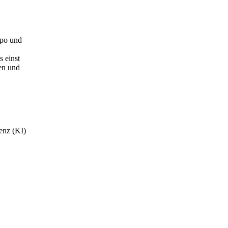
mpo und
 einst
nen und
genz (KI)