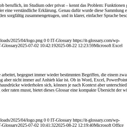
ob beruflich, im Studium oder privat – kennt das Problem: Funktionen g
oder eine verständliche Erklärung. Genau dafür wurde diese Sammlung ers
n sorgfältig zusammengetragen, und in klarer, einfacher Sprache besc
uploads/2025/04/logo.png
0
0
IT-Glossary
https://it-glossary.com/wp-
T-Glossary
2025-07-02 10:42:19
2025-08-22 12:23:59
Microsoft Excel
 arbeitet, begegnet immer wieder bestimmten Begriffen, die einem zwar
aber nicht immer auf Anhieb klar ist. Ob in Word, Excel, PowerPoint
hausdrücke wiederholen sich, können je nach Kontext aber unterschied
oder raten musst, bietet dieses Glossar eine kompakte Übersicht der wi
uploads/2025/04/logo.png
0
0
IT-Glossary
https://it-glossary.com/wp-
T-Glossary
2025-07-02 10:41:32
2025-08-22 12:19:40
Microsoft Office