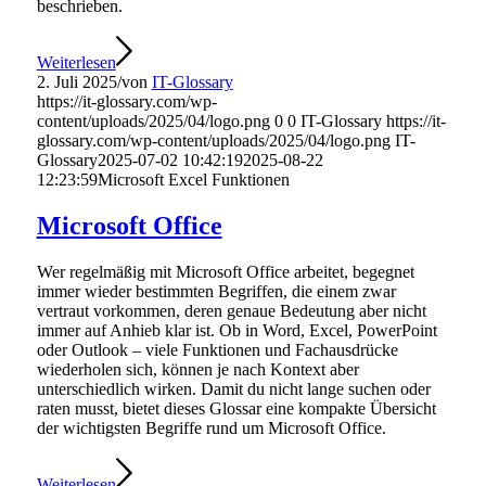
beschrieben.
Weiterlesen
2. Juli 2025
/
von
IT-Glossary
https://it-glossary.com/wp-
content/uploads/2025/04/logo.png
0
0
IT-Glossary
https://it-
glossary.com/wp-content/uploads/2025/04/logo.png
IT-
Glossary
2025-07-02 10:42:19
2025-08-22
12:23:59
Microsoft Excel Funktionen
Microsoft Office
Wer regelmäßig mit Microsoft Office arbeitet, begegnet
immer wieder bestimmten Begriffen, die einem zwar
vertraut vorkommen, deren genaue Bedeutung aber nicht
immer auf Anhieb klar ist. Ob in Word, Excel, PowerPoint
oder Outlook – viele Funktionen und Fachausdrücke
wiederholen sich, können je nach Kontext aber
unterschiedlich wirken. Damit du nicht lange suchen oder
raten musst, bietet dieses Glossar eine kompakte Übersicht
der wichtigsten Begriffe rund um Microsoft Office.
Weiterlesen