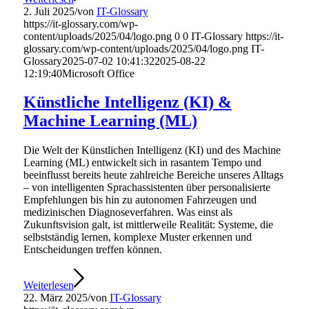
2. Juli 2025
/
von
IT-Glossary
https://it-glossary.com/wp-
content/uploads/2025/04/logo.png
0
0
IT-Glossary
https://it-
glossary.com/wp-content/uploads/2025/04/logo.png
IT-
Glossary
2025-07-02 10:41:32
2025-08-22
12:19:40
Microsoft Office
Künstliche Intelligenz (KI) &
Machine Learning (ML)
Die Welt der Künstlichen Intelligenz (KI) und des Machine
Learning (ML) entwickelt sich in rasantem Tempo und
beeinflusst bereits heute zahlreiche Bereiche unseres Alltags
– von intelligenten Sprachassistenten über personalisierte
Empfehlungen bis hin zu autonomen Fahrzeugen und
medizinischen Diagnoseverfahren. Was einst als
Zukunftsvision galt, ist mittlerweile Realität: Systeme, die
selbstständig lernen, komplexe Muster erkennen und
Entscheidungen treffen können.
Weiterlesen
22. März 2025
/
von
IT-Glossary