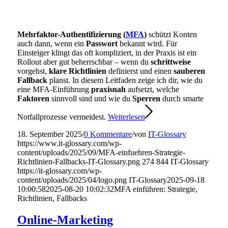
Mehrfaktor-Authentifizierung (
MFA
)
schützt Konten
auch dann, wenn ein
Passwort
bekannt wird. Für
Einsteiger klingt das oft kompliziert, in der Praxis ist ein
Rollout aber gut beherrschbar – wenn du
schrittweise
vorgehst,
klare Richtlinien
definierst und einen
sauberen
Fallback
planst. In diesem Leitfaden zeige ich dir, wie du
eine MFA-Einführung
praxisnah
aufsetzt, welche
Faktoren
sinnvoll sind und wie du
Sperren
durch smarte
Notfallprozesse vermeidest.
Weiterlesen
18. September 2025
/
0 Kommentare
/
von
IT-Glossary
https://www.it-glossary.com/wp-
content/uploads/2025/09/MFA-einfuehren-Strategie-
Richtlinien-Fallbacks-IT-Glossary.png
274
844
IT-Glossary
https://it-glossary.com/wp-
content/uploads/2025/04/logo.png
IT-Glossary
2025-09-18
10:00:58
2025-08-20 10:02:32
MFA einführen: Strategie,
Richtlinien, Fallbacks
Online-Marketing