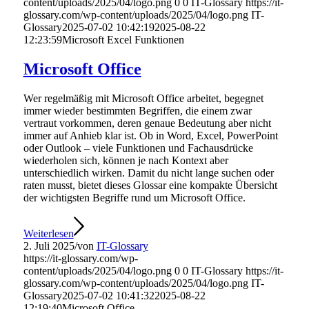
content/uploads/2025/04/logo.png
0
0
IT-Glossary
https://it-
glossary.com/wp-content/uploads/2025/04/logo.png
IT-
Glossary
2025-07-02 10:42:19
2025-08-22
12:23:59
Microsoft Excel Funktionen
Microsoft Office
Wer regelmäßig mit Microsoft Office arbeitet, begegnet
immer wieder bestimmten Begriffen, die einem zwar
vertraut vorkommen, deren genaue Bedeutung aber nicht
immer auf Anhieb klar ist. Ob in Word, Excel, PowerPoint
oder Outlook – viele Funktionen und Fachausdrücke
wiederholen sich, können je nach Kontext aber
unterschiedlich wirken. Damit du nicht lange suchen oder
raten musst, bietet dieses Glossar eine kompakte Übersicht
der wichtigsten Begriffe rund um Microsoft Office.
Weiterlesen
2. Juli 2025
/
von
IT-Glossary
https://it-glossary.com/wp-
content/uploads/2025/04/logo.png
0
0
IT-Glossary
https://it-
glossary.com/wp-content/uploads/2025/04/logo.png
IT-
Glossary
2025-07-02 10:41:32
2025-08-22
12:19:40
Microsoft Office