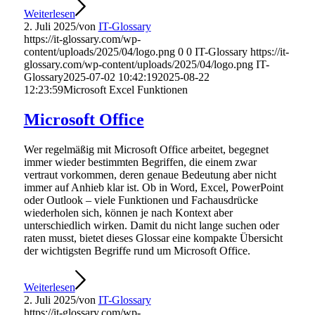
Weiterlesen
2. Juli 2025
/
von
IT-Glossary
https://it-glossary.com/wp-
content/uploads/2025/04/logo.png
0
0
IT-Glossary
https://it-
glossary.com/wp-content/uploads/2025/04/logo.png
IT-
Glossary
2025-07-02 10:42:19
2025-08-22
12:23:59
Microsoft Excel Funktionen
Microsoft Office
Wer regelmäßig mit Microsoft Office arbeitet, begegnet
immer wieder bestimmten Begriffen, die einem zwar
vertraut vorkommen, deren genaue Bedeutung aber nicht
immer auf Anhieb klar ist. Ob in Word, Excel, PowerPoint
oder Outlook – viele Funktionen und Fachausdrücke
wiederholen sich, können je nach Kontext aber
unterschiedlich wirken. Damit du nicht lange suchen oder
raten musst, bietet dieses Glossar eine kompakte Übersicht
der wichtigsten Begriffe rund um Microsoft Office.
Weiterlesen
2. Juli 2025
/
von
IT-Glossary
https://it-glossary.com/wp-