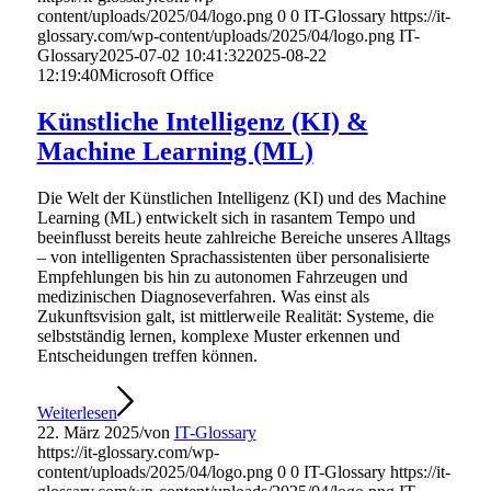
content/uploads/2025/04/logo.png
0
0
IT-Glossary
https://it-
glossary.com/wp-content/uploads/2025/04/logo.png
IT-
Glossary
2025-07-02 10:41:32
2025-08-22
12:19:40
Microsoft Office
Künstliche Intelligenz (KI) &
Machine Learning (ML)
Die Welt der Künstlichen Intelligenz (KI) und des Machine
Learning (ML) entwickelt sich in rasantem Tempo und
beeinflusst bereits heute zahlreiche Bereiche unseres Alltags
– von intelligenten Sprachassistenten über personalisierte
Empfehlungen bis hin zu autonomen Fahrzeugen und
medizinischen Diagnoseverfahren. Was einst als
Zukunftsvision galt, ist mittlerweile Realität: Systeme, die
selbstständig lernen, komplexe Muster erkennen und
Entscheidungen treffen können.
Weiterlesen
22. März 2025
/
von
IT-Glossary
https://it-glossary.com/wp-
content/uploads/2025/04/logo.png
0
0
IT-Glossary
https://it-