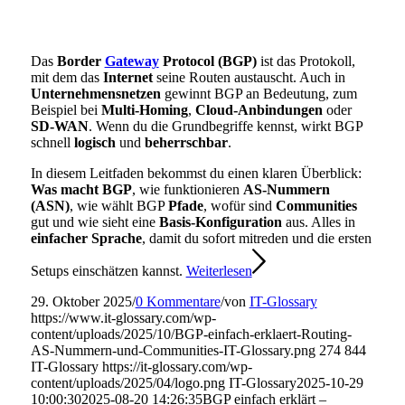
Das
Border
Gateway
Protocol (BGP)
ist das Protokoll,
mit dem das
Internet
seine Routen austauscht. Auch in
Unternehmensnetzen
gewinnt BGP an Bedeutung, zum
Beispiel bei
Multi-Homing
,
Cloud-Anbindungen
oder
SD-WAN
. Wenn du die Grundbegriffe kennst, wirkt BGP
schnell
logisch
und
beherrschbar
.
In diesem Leitfaden bekommst du einen klaren Überblick:
Was macht BGP
, wie funktionieren
AS-Nummern
(ASN)
, wie wählt BGP
Pfade
, wofür sind
Communities
gut und wie sieht eine
Basis-Konfiguration
aus. Alles in
einfacher Sprache
, damit du sofort mitreden und die ersten
Setups einschätzen kannst.
Weiterlesen
29. Oktober 2025
/
0 Kommentare
/
von
IT-Glossary
https://www.it-glossary.com/wp-
content/uploads/2025/10/BGP-einfach-erklaert-Routing-
AS-Nummern-und-Communities-IT-Glossary.png
274
844
IT-Glossary
https://it-glossary.com/wp-
content/uploads/2025/04/logo.png
IT-Glossary
2025-10-29
10:00:30
2025-08-20 14:26:35
BGP einfach erklärt –