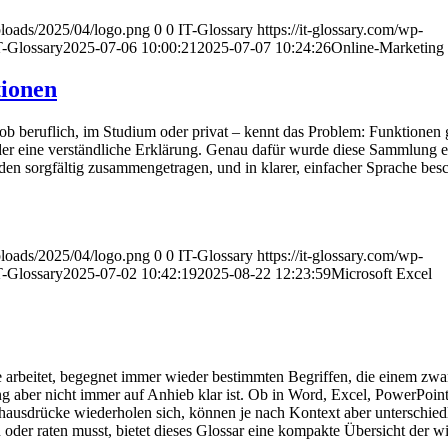
uploads/2025/04/logo.png
0
0
IT-Glossary
https://it-glossary.com/wp-
T-Glossary
2025-07-06 10:00:21
2025-07-07 10:24:26
Online-Marketing
tionen
ob beruflich, im Studium oder privat – kennt das Problem: Funktionen g
oder eine verständliche Erklärung. Genau dafür wurde diese Sammlung ers
n sorgfältig zusammengetragen, und in klarer, einfacher Sprache besc
uploads/2025/04/logo.png
0
0
IT-Glossary
https://it-glossary.com/wp-
T-Glossary
2025-07-02 10:42:19
2025-08-22 12:23:59
Microsoft Excel
 arbeitet, begegnet immer wieder bestimmten Begriffen, die einem zwar
aber nicht immer auf Anhieb klar ist. Ob in Word, Excel, PowerPoint
hausdrücke wiederholen sich, können je nach Kontext aber unterschied
oder raten musst, bietet dieses Glossar eine kompakte Übersicht der wi