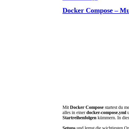
Docker Compose – Mult
Mit
Docker Compose
startest du m
alles in einer
docker-compose.yml
u
Startreihenfolgen
kümmern. In die
Setups
und lernst die wichtigsten O