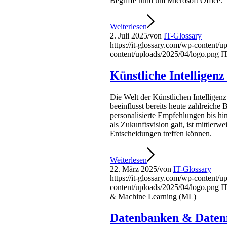
Begriffe rund um Microsoft Office.
Weiterlesen
2. Juli 2025
/
von
IT-Glossary
https://it-glossary.com/wp-content/
content/uploads/2025/04/logo.png
I
Künstliche Intelligen
Die Welt der Künstlichen Intellige
beeinflusst bereits heute zahlreiche 
personalisierte Empfehlungen bis h
als Zukunftsvision galt, ist mittler
Entscheidungen treffen können.
Weiterlesen
22. März 2025
/
von
IT-Glossary
https://it-glossary.com/wp-content/
content/uploads/2025/04/logo.png
I
& Machine Learning (ML)
Datenbanken & Date