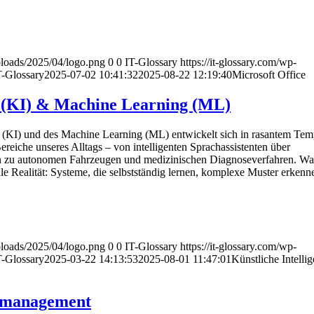
uploads/2025/04/logo.png
0
0
IT-Glossary
https://it-glossary.com/wp-
T-Glossary
2025-07-02 10:41:32
2025-08-22 12:19:40
Microsoft Office
z (KI) & Machine Learning (ML)
nz (KI) und des Machine Learning (ML) entwickelt sich in rasantem Te
Bereiche unseres Alltags – von intelligenten Sprachassistenten über
in zu autonomen Fahrzeugen und medizinischen Diagnoseverfahren. Was
weile Realität: Systeme, die selbstständig lernen, komplexe Muster erken
uploads/2025/04/logo.png
0
0
IT-Glossary
https://it-glossary.com/wp-
T-Glossary
2025-03-22 14:13:53
2025-08-01 11:47:01
Künstliche Intelli
nmanagement