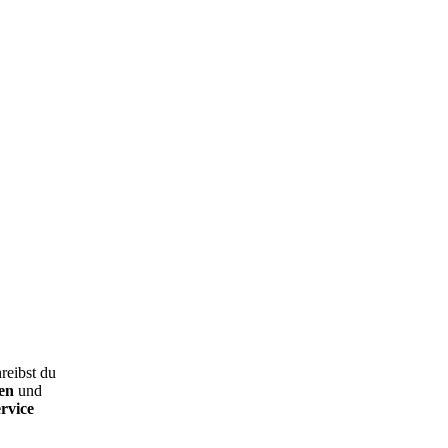
hreibst du
en
und
rvice