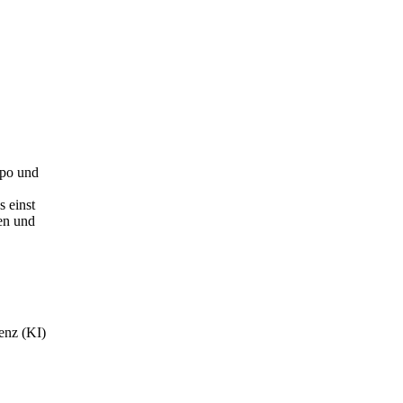
mpo und
 einst
nen und
genz (KI)