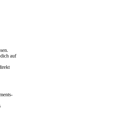
sen.
dich auf
irekt
yments-
s