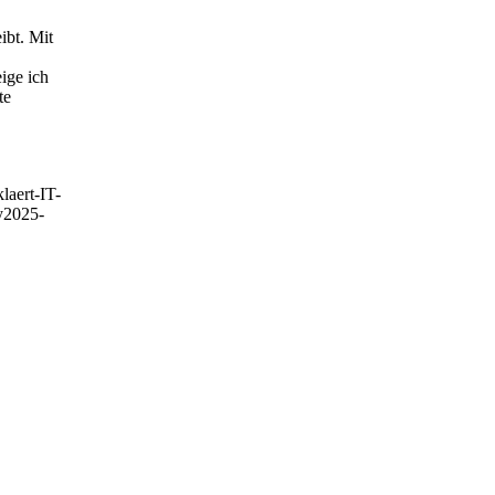
ibt. Mit
eige ich
te
laert-IT-
y
2025-