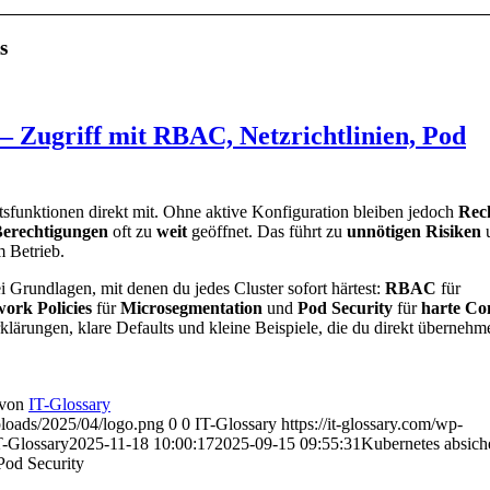
s
– Zugriff mit RBAC, Netzrichtlinien, Pod
eitsfunktionen direkt mit. Ohne aktive Konfiguration bleiben jedoch
Rec
Berechtigungen
oft zu
weit
geöffnet. Das führt zu
unnötigen Risiken
 Betrieb.
ei Grundlagen, mit denen du jedes Cluster sofort härtest:
RBAC
für
ork Policies
für
Microsegmentation
und
Pod Security
für
harte Co
lärungen, klare Defaults und kleine Beispiele, die du direkt übernehm
von
IT-Glossary
uploads/2025/04/logo.png
0
0
IT-Glossary
https://it-glossary.com/wp-
T-Glossary
2025-11-18 10:00:17
2025-09-15 09:55:31
Kubernetes absich
Pod Security