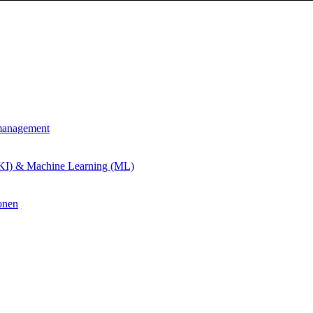
management
 (KI) & Machine Learning (ML)
onen