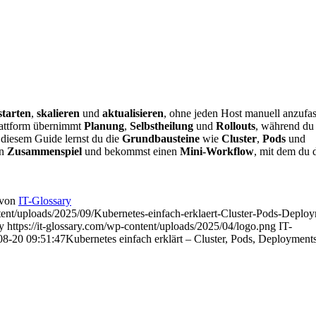
starten
,
skalieren
und
aktualisieren
, ohne jeden Host manuell anzufas
lattform übernimmt
Planung
,
Selbstheilung
und
Rollouts
, während du 
 diesem Guide lernst du die
Grundbausteine
wie
Cluster
,
Pods
und
en
Zusammenspiel
und bekommst einen
Mini-Workflow
, mit dem du d
von
IT-Glossary
tent/uploads/2025/09/Kubernetes-einfach-erklaert-Cluster-Pods-Deplo
y
https://it-glossary.com/wp-content/uploads/2025/04/logo.png
IT-
08-20 09:51:47
Kubernetes einfach erklärt – Cluster, Pods, Deployment