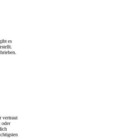
ibt es
tellt.
hrieben.
 vertraut
 oder
lich
chtigsten