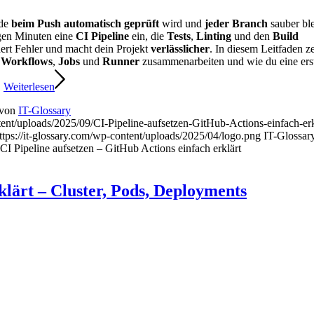
ode
beim Push automatisch geprüft
wird und
jeder Branch
sauber ble
igen Minuten eine
CI Pipeline
ein, die
Tests
,
Linting
und den
Build
ndert Fehler und macht dein Projekt
verlässlicher
. In diesem Leitfaden z
e
Workflows
,
Jobs
und
Runner
zusammenarbeiten und wie du eine ers
.
Weiterlesen
von
IT-Glossary
ent/uploads/2025/09/CI-Pipeline-aufsetzen-GitHub-Actions-einfach-erk
ttps://it-glossary.com/wp-content/uploads/2025/04/logo.png
IT-Glossar
CI Pipeline aufsetzen – GitHub Actions einfach erklärt
klärt – Cluster, Pods, Deployments