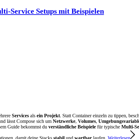
i-Service Setups mit Beispielen
ehrere
Services
als
ein Projekt
. Statt Container einzeln zu tippen, besc
nd lässt Compose sich um
Netzwerke
,
Volumes
,
Umgebungsvariabl
sem Guide bekommst du
verständliche Beispiele
für typische
Multi-Se
ptionen, damit deine Stacks
stabil
und
wartbar
laufen.
Weiterlesen