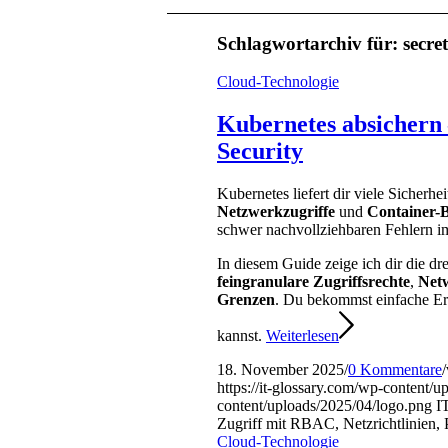
Schlagwortarchiv für:
secret
Cloud-Technologie
Kubernetes absichern 
Security
Kubernetes liefert dir viele Sicherh
Netzwerkzugriffe
und
Container-
schwer nachvollziehbaren Fehlern im
In diesem Guide zeige ich dir die dr
feingranulare Zugriffsrechte
,
Netw
Grenzen
. Du bekommst einfache Erk
kannst.
Weiterlesen
18. November 2025
/
0 Kommentare
/
https://it-glossary.com/wp-content/
content/uploads/2025/04/logo.png
I
Zugriff mit RBAC, Netzrichtlinien, 
Cloud-Technologie