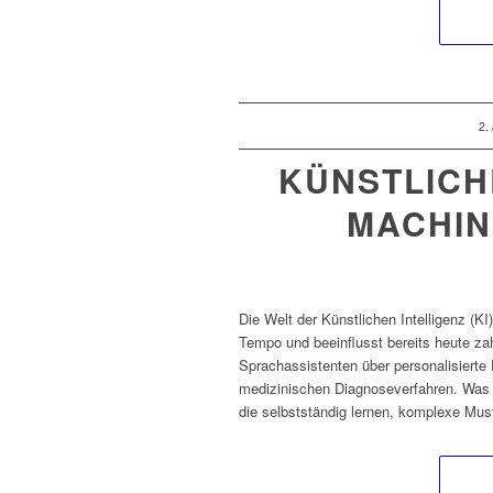
/
2.
KÜNSTLICHE
MACHIN
Die Welt der Künstlichen Intelligenz (K
Tempo und beeinflusst bereits heute zah
Sprachassistenten über personalisiert
medizinischen Diagnoseverfahren. Was ei
die selbstständig lernen, komplexe Mus