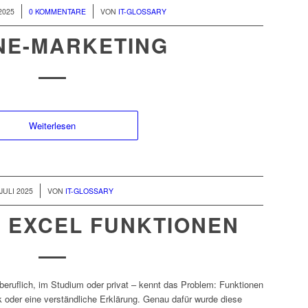
/
2025
0 KOMMENTARE
VON
IT-GLOSSARY
NE-MARKETING
Weiterlesen
 JULI 2025
VON
IT-GLOSSARY
 EXCEL FUNKTIONEN
beruflich, im Studium oder privat – kennt das Problem: Funktionen
ick oder eine verständliche Erklärung. Genau dafür wurde diese