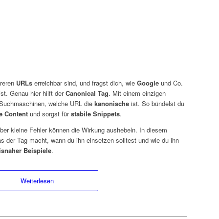
hreren
URLs
erreichbar sind, und fragst dich, wie
Google
und Co.
st. Genau hier hilft der
Canonical Tag
. Mit einem einzigen
u Suchmaschinen, welche URL die
kanonische
ist. So bündelst du
e Content
und sorgst für
stabile Snippets
.
aber kleine Fehler können die Wirkung aushebeln. In diesem
was der Tag macht, wann du ihn einsetzen solltest und wie du ihn
isnaher Beispiele
.
Weiterlesen