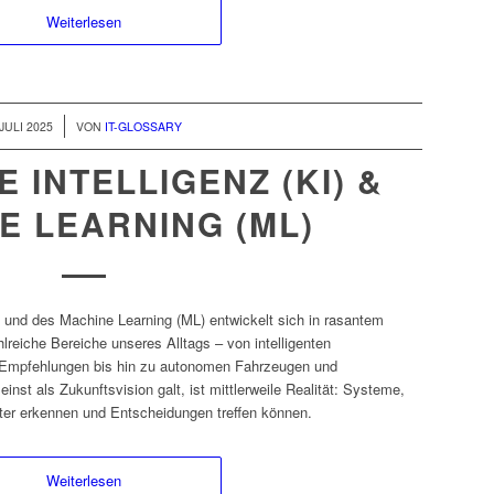
Weiterlesen
 JULI 2025
VON
IT-GLOSSARY
 INTELLIGENZ (KI) &
E LEARNING (ML)
I) und des Machine Learning (ML) entwickelt sich in rasantem
lreiche Bereiche unseres Alltags – von intelligenten
e Empfehlungen bis hin zu autonomen Fahrzeugen und
nst als Zukunftsvision galt, ist mittlerweile Realität: Systeme,
ter erkennen und Entscheidungen treffen können.
Weiterlesen