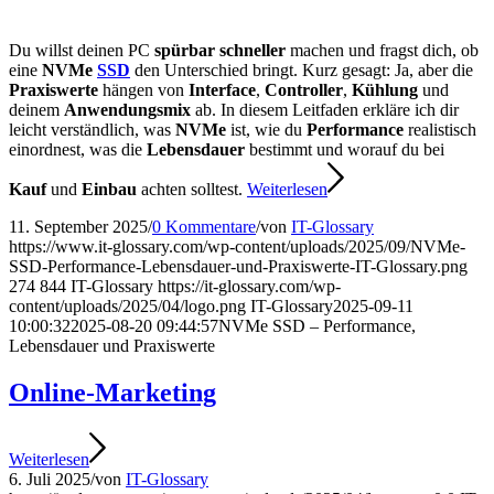
Du willst deinen PC
spürbar schneller
machen und fragst dich, ob
eine
NVMe
SSD
den Unterschied bringt. Kurz gesagt: Ja, aber die
Praxiswerte
hängen von
Interface
,
Controller
,
Kühlung
und
deinem
Anwendungsmix
ab. In diesem Leitfaden erkläre ich dir
leicht verständlich, was
NVMe
ist, wie du
Performance
realistisch
einordnest, was die
Lebensdauer
bestimmt und worauf du bei
Kauf
und
Einbau
achten solltest.
Weiterlesen
11. September 2025
/
0 Kommentare
/
von
IT-Glossary
https://www.it-glossary.com/wp-content/uploads/2025/09/NVMe-
SSD-Performance-Lebensdauer-und-Praxiswerte-IT-Glossary.png
274
844
IT-Glossary
https://it-glossary.com/wp-
content/uploads/2025/04/logo.png
IT-Glossary
2025-09-11
10:00:32
2025-08-20 09:44:57
NVMe SSD – Performance,
Lebensdauer und Praxiswerte
Online-Marketing
Weiterlesen
6. Juli 2025
/
von
IT-Glossary