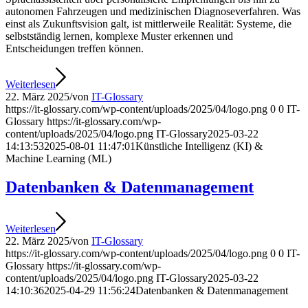
autonomen Fahrzeugen und medizinischen Diagnoseverfahren. Was
einst als Zukunftsvision galt, ist mittlerweile Realität: Systeme, die
selbstständig lernen, komplexe Muster erkennen und
Entscheidungen treffen können.
Weiterlesen
22. März 2025
/
von
IT-Glossary
https://it-glossary.com/wp-content/uploads/2025/04/logo.png
0
0
IT-
Glossary
https://it-glossary.com/wp-
content/uploads/2025/04/logo.png
IT-Glossary
2025-03-22
14:13:53
2025-08-01 11:47:01
Künstliche Intelligenz (KI) &
Machine Learning (ML)
Datenbanken & Datenmanagement
Weiterlesen
22. März 2025
/
von
IT-Glossary
https://it-glossary.com/wp-content/uploads/2025/04/logo.png
0
0
IT-
Glossary
https://it-glossary.com/wp-
content/uploads/2025/04/logo.png
IT-Glossary
2025-03-22
14:10:36
2025-04-29 11:56:24
Datenbanken & Datenmanagement