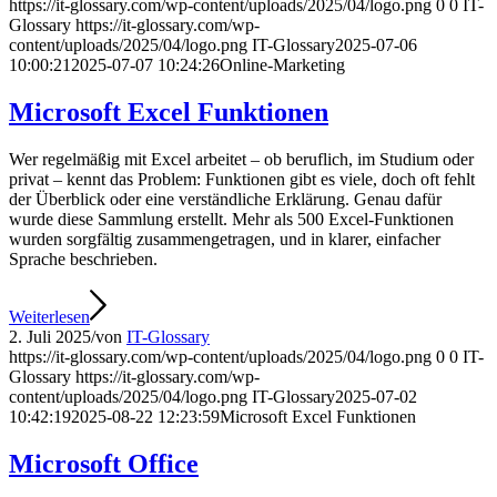
https://it-glossary.com/wp-content/uploads/2025/04/logo.png
0
0
IT-
Glossary
https://it-glossary.com/wp-
content/uploads/2025/04/logo.png
IT-Glossary
2025-07-06
10:00:21
2025-07-07 10:24:26
Online-Marketing
Microsoft Excel Funktionen
Wer regelmäßig mit Excel arbeitet – ob beruflich, im Studium oder
privat – kennt das Problem: Funktionen gibt es viele, doch oft fehlt
der Überblick oder eine verständliche Erklärung. Genau dafür
wurde diese Sammlung erstellt. Mehr als 500 Excel-Funktionen
wurden sorgfältig zusammengetragen, und in klarer, einfacher
Sprache beschrieben.
Weiterlesen
2. Juli 2025
/
von
IT-Glossary
https://it-glossary.com/wp-content/uploads/2025/04/logo.png
0
0
IT-
Glossary
https://it-glossary.com/wp-
content/uploads/2025/04/logo.png
IT-Glossary
2025-07-02
10:42:19
2025-08-22 12:23:59
Microsoft Excel Funktionen
Microsoft Office