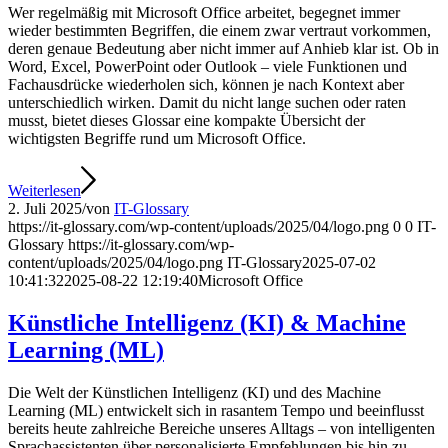
Wer regelmäßig mit Microsoft Office arbeitet, begegnet immer
wieder bestimmten Begriffen, die einem zwar vertraut vorkommen,
deren genaue Bedeutung aber nicht immer auf Anhieb klar ist. Ob in
Word, Excel, PowerPoint oder Outlook – viele Funktionen und
Fachausdrücke wiederholen sich, können je nach Kontext aber
unterschiedlich wirken. Damit du nicht lange suchen oder raten
musst, bietet dieses Glossar eine kompakte Übersicht der
wichtigsten Begriffe rund um Microsoft Office.
Weiterlesen
2. Juli 2025
/
von
IT-Glossary
https://it-glossary.com/wp-content/uploads/2025/04/logo.png
0
0
IT-
Glossary
https://it-glossary.com/wp-
content/uploads/2025/04/logo.png
IT-Glossary
2025-07-02
10:41:32
2025-08-22 12:19:40
Microsoft Office
Künstliche Intelligenz (KI) & Machine
Learning (ML)
Die Welt der Künstlichen Intelligenz (KI) und des Machine
Learning (ML) entwickelt sich in rasantem Tempo und beeinflusst
bereits heute zahlreiche Bereiche unseres Alltags – von intelligenten
Sprachassistenten über personalisierte Empfehlungen bis hin zu